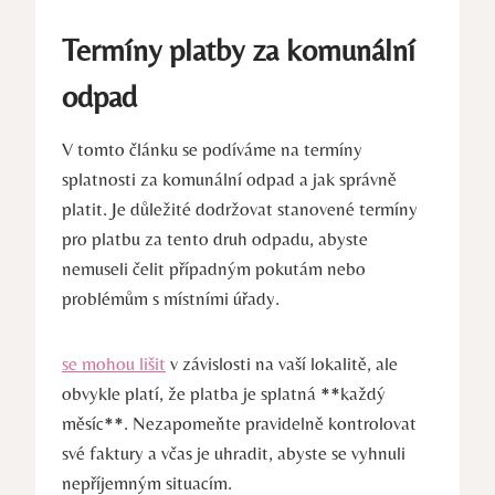
Termíny platby za komunální
odpad
V tomto článku se podíváme na termíny
splatnosti za komunální odpad a jak správně
platit. Je důležité dodržovat stanovené termíny
pro platbu za tento druh odpadu, abyste
nemuseli čelit případným pokutám nebo
problémům s místními úřady.
se mohou lišit
v závislosti na vaší lokalitě, ale
obvykle platí, že platba je splatná **každý
měsíc**. Nezapomeňte pravidelně kontrolovat
své faktury a včas je uhradit, abyste se vyhnuli
nepříjemným situacím.