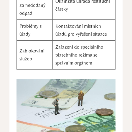
Okamžitá úhrada restituční
za nedodaný
částky
odpad
Problémy s
Kontaktování místních
úřady
úřadů pro vyřešení situace
Zařazení do speciálního
Zablokování
platebního režimu se
služeb
správním orgánem