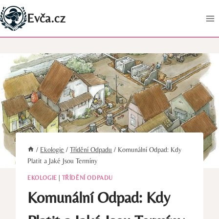
Přeskočit
Evča.cz
na
obsah
/
Ekologie
/
Třídění Odpadu
/
Komunální Odpad: Kdy
Platit a Jaké Jsou Termíny
EKOLOGIE
|
TŘÍDĚNÍ ODPADU
Komunální Odpad: Kdy