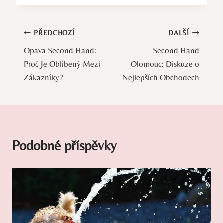
Navigace
PŘEDCHOZÍ
DALŠÍ
Opava Second Hand:
Second Hand
pro
Proč Je Oblíbený Mezi
Olomouc: Diskuze o
příspěvek
Zákazníky?
Nejlepších Obchodech
Podobné příspěvky