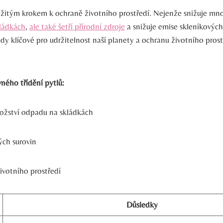
ežitým krokem k ochraně životního prostředí. Nejenže snižuje mn
kládkách
,
ale také šetří přírodní zdroje
a snižuje emise skleníkových
tedy klíčové pro udržitelnost naší planety a ochranu životního pros
ného třídění pytlů:
žství odpadu na skládkách
ých surovin
ivotního prostředí
Důsledky