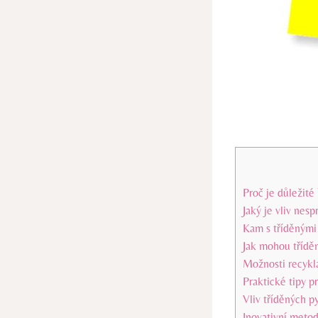
Proč je důležité
Jaký je vliv nesp
Kam s tříděnými 
Jak mohou tříděn
Možnosti recykl
Praktické tipy p
Vliv tříděných p
Inovativní metod