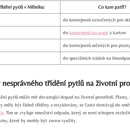
třídění pytlů v Mělníku:
Co kam patří?
do kontejnerů označených pro sk
do
kontejnerů na papír
a karton
do kontejnerů určených pro plast
do speciálních nádob na bioodpa
iv nesprávného třídění pytlů na životní pro
ění pytlů může mít devastující dopad na životní prostředí. Plasty, s
 by měly být řádně tříděny a recyklovány, se často dostávají do s
ch
. Tím se zvyšuje množství odpadu, který se není schopen rozloži
viny, které by mohly být znovu využity.