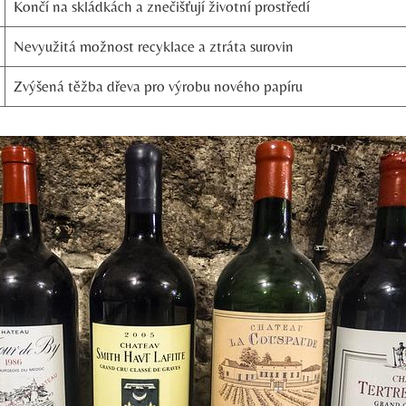
Končí na skládkách a znečišťují životní prostředí
Nevyužitá možnost recyklace a ztráta surovin
Zvýšená těžba dřeva pro výrobu nového papíru