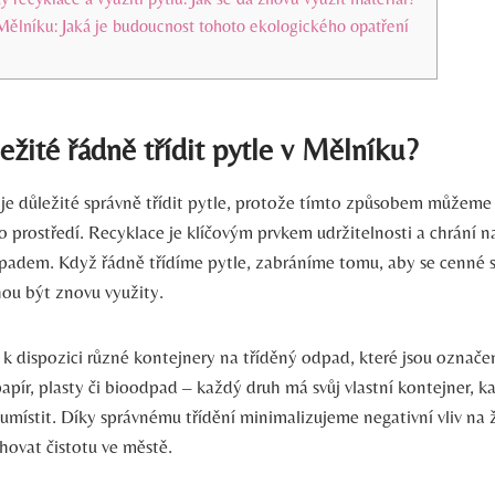
Mělníku: Jaká je budoucnost tohoto ekologického opatření
ležité řádně třídit pytle v Mělníku?
je důležité správně třídit pytle, protože tímto způsobem můžeme 
 prostředí. Recyklace je klíčovým prvkem udržitelnosti a chrání n
dem. Když řádně třídíme pytle, zabráníme tomu, aby se cenné s
ou být znovu využity.
 dispozici různé kontejnery na tříděný odpad, které jsou označe
papír, plasty či bioodpad – každý druh má svůj vlastní kontejner,
místit. Díky správnému třídění minimalizujeme negativní vliv na ž
ovat čistotu ve městě.