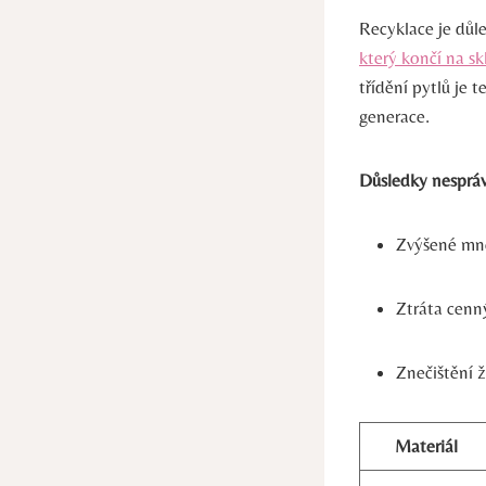
Recyklace je důl
který končí na s
třídění pytlů je 
generace.
Důsledky nespráv
Zvýšené mno
Ztráta cenn
Znečištění ž
Materiál