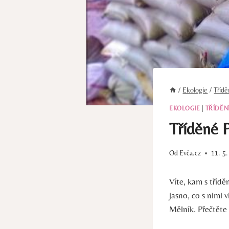
/
Ekologie
/
Tříd
EKOLOGIE
|
TŘÍDĚN
Tříděné 
Od
Evča.cz
11. 5
Víte, kam s třídě
jasno, co s nimi
Mělník. Přečtěte 