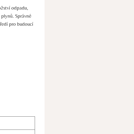
ožství odpadu,
 plynů. Správné
tředí pro budoucí