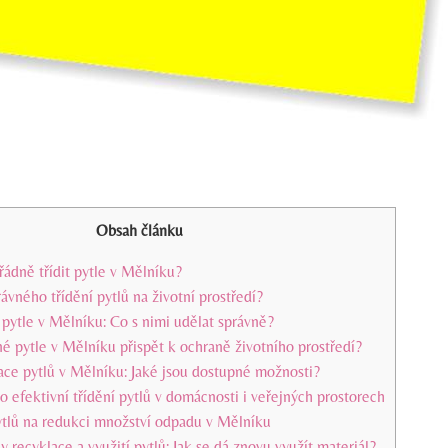
Obsah článku
 řádně třídit pytle v Mělníku?
rávného třídění pytlů na životní prostředí?
pytle v Mělníku: Co s nimi udělat správně?
é pytle v Mělníku přispět k ochraně životního prostředí?
ace pytlů v Mělníku: Jaké jsou dostupné možnosti?
ro efektivní třídění pytlů v domácnosti i veřejných prostorech
ytlů na redukci množství odpadu v Mělníku
y recyklace a využití pytlů: Jak se dá znovu využít materiál?