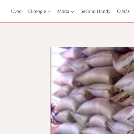
Přeskočit
Úvod
Ekologie
Móda
Second Handy
O Nás
na
obsah