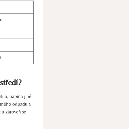
lo
y
d
středí?
klo, papír a jiné
měsného odpadu a
t a zároveň se