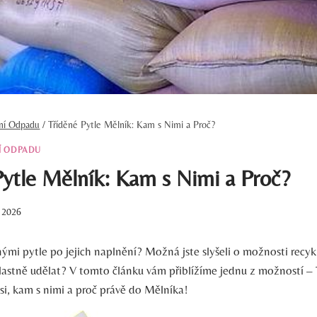
ění Odpadu
/
Tříděné Pytle Mělník: Kam s Nimi a Proč?
Í ODPADU
Pytle Mělník: Kam s Nimi a Proč?
. 2026
nými pytle po jejich naplnění? Možná jste slyšeli o možnosti recyk
 vlastně udělat? V tomto článku vám přiblížíme jednu z možností – 
si, kam s nimi a proč právě do Mělníka!