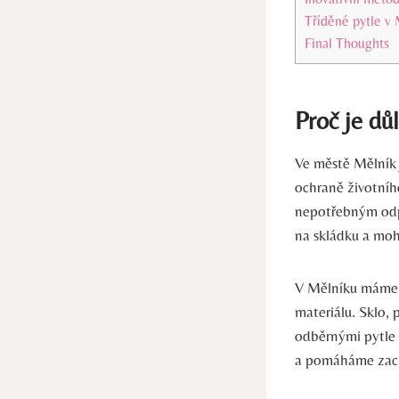
Tříděné pytle v 
Final Thoughts
Proč je dů
Ve městě Mělník 
ochraně životního
nepotřebným odpa
na skládku a moh
V Mělníku máme k
materiálu. Sklo, 
odběrnými pytle u
a pomáháme zach