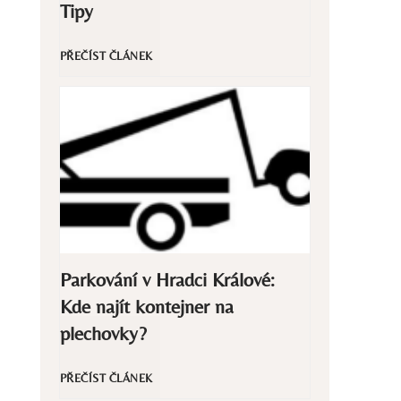
m
Tipy
t
l
C
PŘEČÍST ČLÁNEK
o
e
o
d
k
B
b
a
y
ě
:
J
r
J
Parkování v Hradci Králové:
s
Kde najít kontejner na
t
a
m
plechovky?
ř
k
e
P
PŘEČÍST ČLÁNEK
í