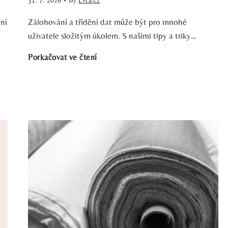
o
o
ní
Zálohování a třídění dat může být pro mnohé
uživatele složitým úkolem. S našimi tipy a triky…
t
S
J
Porkačovat ve čtení
o
e
a
g
c
k
r
o
E
a
n
f
f
d
e
i
H
k
í
a