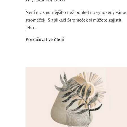
p
Není nic smutnějšího než pohled na vyhozený vánoč
u
e
stromeček. S aplikací Stromeček si můžete zajistit
h
jeho…
č
S
Porkačovat ve čtení
é
n
t
R
ě
r
u
j
o
k
š
m
y
í
e
:
D
č
J