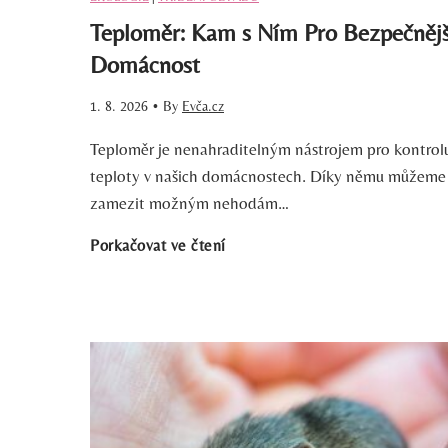
Teploměr: Kam s Ním Pro Bezpečnějš
Domácnost
1. 8. 2026
•
By
Evča.cz
Teploměr je nenahraditelným nástrojem pro kontrol
teploty v našich domácnostech. Díky němu můžeme
zamezit možným nehodám…
T
Porkačovat ve čtení
e
p
l
o