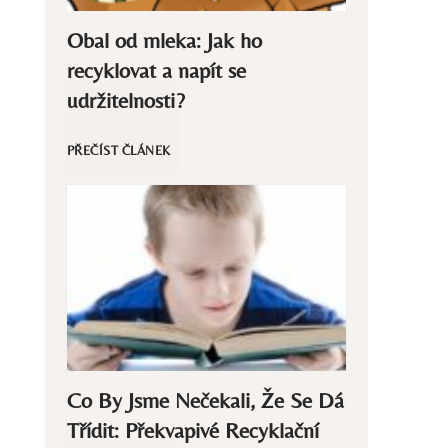
Obal od mleka: Jak ho
s
recyklovat a napít se
í
udržitelnosti?
z
O
PŘEČÍST ČLÁNEK
a
b
j
a
i
l
s
o
t
Co By Jsme Nečekali, Že Se Dá
d
Třídit: Překvapivé Recyklační
i