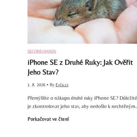
m
ě
r
SECOND HANDY
:
iPhone SE z Druhé Ruky: Jak Ověřit
Jeho Stav?
K
1. 8. 2026
•
By
Evča.cz
a
Přemýšlíte o nákupu druhé ruky iPhone SE? Důležit
je zkontrolovat jeho stav, aby nedošlo k nechtěným
m
i
Porkačovat ve čtení
s
P
N