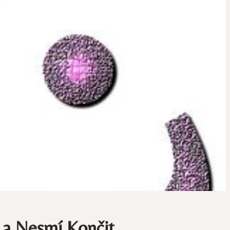
 a Nesmí Končit