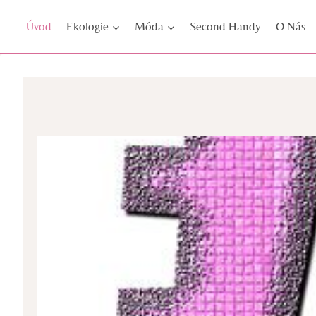
Přeskočit
Úvod
Ekologie
Móda
Second Handy
O Nás
na
obsah