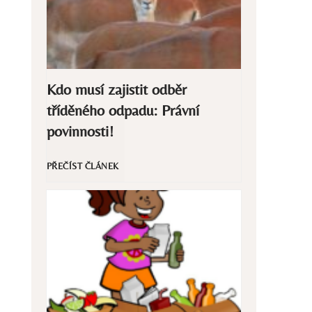
Kdo musí zajistit odběr
tříděného odpadu: Právní
povinnosti!
K
PŘEČÍST ČLÁNEK
d
o
m
u