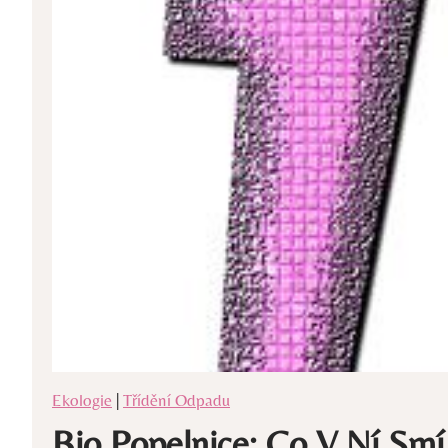
Ekologie
|
Třídění Odpadu
Bio Popelnice: Co V Ní Smí