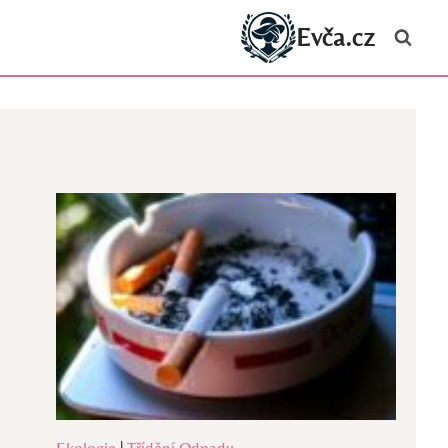
Evča.cz
Ekologie
|
Třídění Odpadu