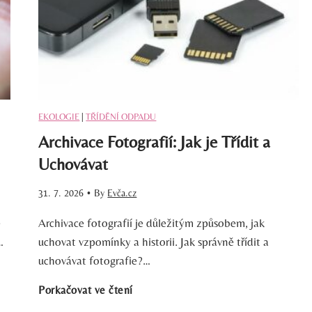
ě
v
e
EKOLOGIE
|
TŘÍDĚNÍ ODPADU
s
Archivace Fotografií: Jak je Třídit a
B
Uchovávat
r
31. 7. 2026
•
By
Evča.cz
é
Archivace fotografií je důležitým způsobem, jak
i
…
uchovat vzpomínky a historii. Jak správně třídit a
T
uchovávat fotografie?…
A
Porkačovat ve čtení
e