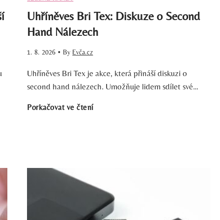
í
Uhříněves Bri Tex: Diskuze o Second
Hand Nálezech
1. 8. 2026
•
By
Evča.cz
u
Uhříněves Bri Tex je akce, která přináší diskuzi o
second hand nálezech. Umožňuje lidem sdílet své…
U
Porkačovat ve čtení
h
ř
í
n