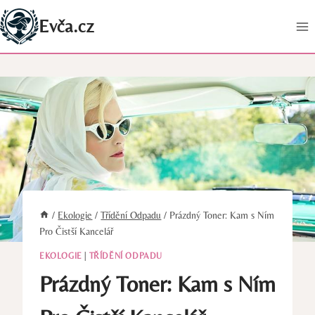
Přeskočit
Evča.cz
na
obsah
/
Ekologie
/
Třídění Odpadu
/
Prázdný Toner: Kam s Ním
Pro Čistší Kancelář
EKOLOGIE
|
TŘÍDĚNÍ ODPADU
Prázdný Toner: Kam s Ním