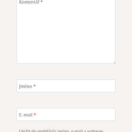
Komentář
*
Jméno
*
E-mail
*
Uložit do prohlížeče jméno, e-mail a webovou