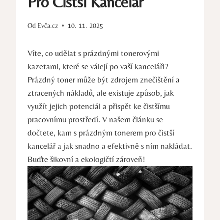
Pro Čistší Kancelář
Od
Evča.cz
10. 11. 2025
Víte, co udělat s prázdnými tonerovými
kazetami, které se válejí po vaší kanceláři?
Prázdný toner může být zdrojem znečištění a
ztracených nákladů, ale existuje způsob, jak
využít jejich potenciál a přispět ke čistšímu
pracovnímu prostředí. V našem článku se
dočtete, kam s prázdným tonerem pro čistší
kancelář a jak snadno a efektivně s ním nakládat.
Buďte šikovní a ekologičtí zároveň!