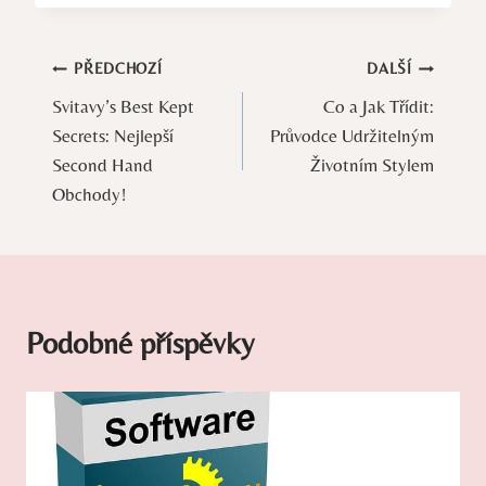
Navigace
PŘEDCHOZÍ
DALŠÍ
Svitavy’s Best Kept
Co a Jak Třídit:
pro
Secrets: Nejlepší
Průvodce Udržitelným
příspěvek
Second Hand
Životním Stylem
Obchody!
Podobné příspěvky