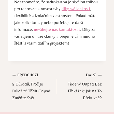
Nezapomeňte, že sadrokarton je skvělou volbou
pro renovace a novostavby
díky své lehkosti
,
flexibilitě a izolačním vlastnostem. Pokud máte
jakékoliv dotazy nebo potřebujete další
informace,
neváhejte nás kontaktovat
. Díky za
váš zájem o naše články a přejeme vám mnoho
štěstí s vaším dalším projektem!
Navigace
PŘEDCHOZÍ
DALŠÍ
5 Důvodů, Proč Je
Tříděný Odpad Bez
pro
Důležité Třídit Odpad:
Překážek: Jak na To
příspěvek
Změňte Svět
Efektivně?