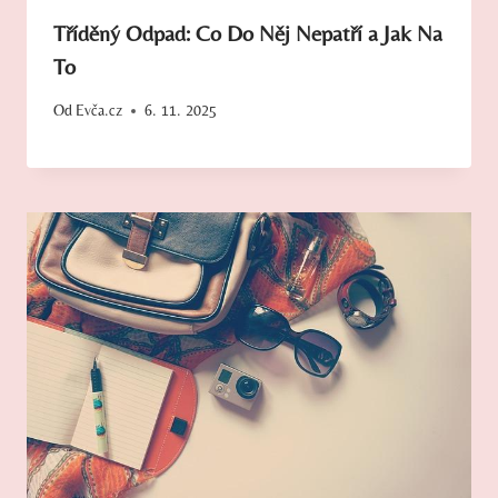
Tříděný Odpad: Co Do Něj Nepatří a Jak Na
To
Od
Evča.cz
6. 11. 2025