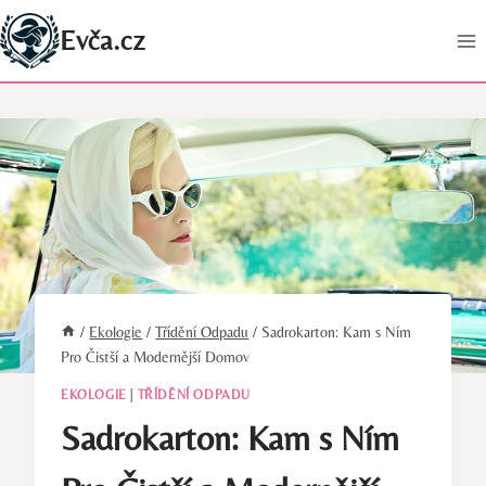
Přeskočit
Evča.cz
na
obsah
/
Ekologie
/
Třídění Odpadu
/
Sadrokarton: Kam s Ním
Pro Čistší a Modernější Domov
EKOLOGIE
|
TŘÍDĚNÍ ODPADU
Sadrokarton: Kam s Ním