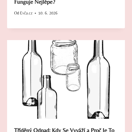
Funguje Nejlépe?
Od
Evča.cz
10. 6. 2026
Tříděný Odpad: Kdy Se Vyváží a Proč Je To