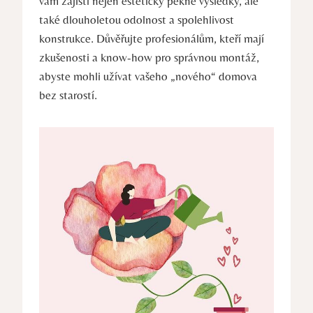
vám zajistí nejen esteticky pěkné výsledky, ale
také dlouholetou odolnost a spolehlivost
konstrukce. Důvěřujte profesionálům, kteří mají
zkušenosti a know-how pro správnou montáž,
abyste mohli užívat vašeho „nového“ domova
bez starostí.