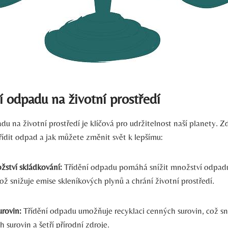
ní odpadu na životní prostředí
du na životní prostředí je klíčová pro udržitelnost naší planety. Z
třídit odpad a jak můžete změnit svět k lepšímu:
žství skládkování:
Třídění odpadu pomáhá snížit množství odpadu
ož snižuje emise skleníkových plynů a chrání životní prostředí.
urovin:
Třídění odpadu umožňuje recyklaci cenných surovin, což sn
 surovin a šetří přírodní zdroje.