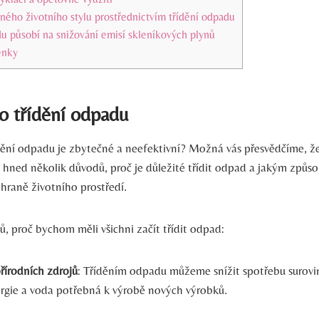
ného životního stylu prostřednictvím třídění odpadu
du působí na snižování emisí skleníkových plynů
enky
o třídění odpadu
řídění odpadu je zbytečné a neefektivní? Možná vás přesvědčíme, ž
e hned několik důvodů, proč je důležité třídit odpad a jakým zp
chraně životního prostředí.
, proč bychom měli všichni začít třídit odpad:
řírodních zdrojů
: Tříděním odpadu můžeme snížit spotřebu surovin
nergie a voda potřebná k výrobě nových výrobků.