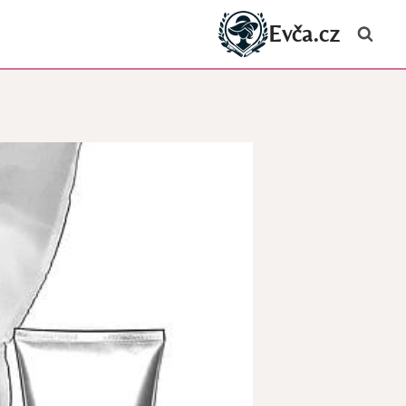
Evča.cz