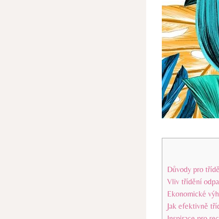
Důvody pro tříd
Vliv třídění odpa
Ekonomické výho
Jak efektivně tř
Inspirace pro re