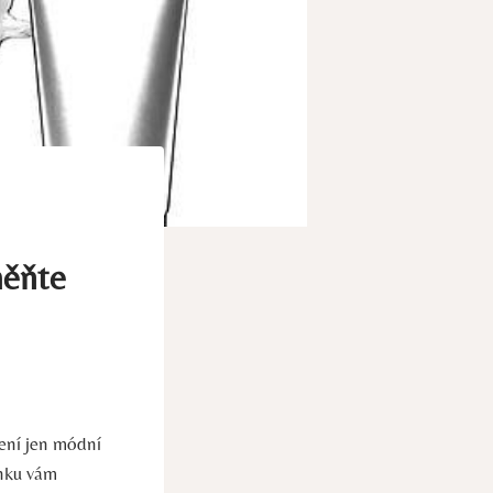
měňte
není jen módní
ánku vám