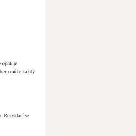
e opak je
ůsobem může každý
. Recyklací se