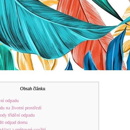
Obsah článku
ění odpadu
du na životní prostředí
dy třídění odpadu
ídit odpad doma
cyklaci a opětovné využití