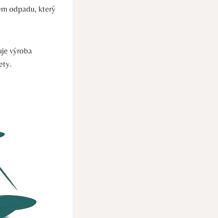
em odpadu, který
uje výroba
ety.