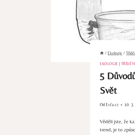
/
Ekologie
/
Tříd
EKOLOGIE
|
TŘÍDĚN
5 Důvodů
Svět
Od
Evča.cz
10. 3
Věděli jste, že 
trend, je to způs