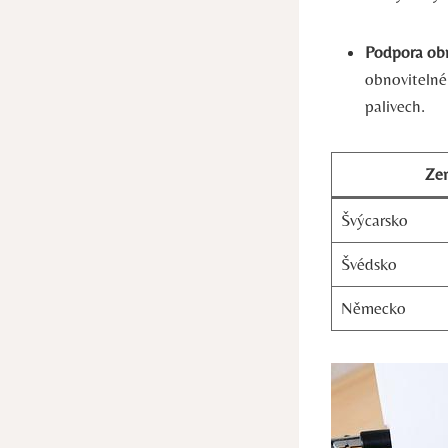
Podpora obn
obnovitelné 
palivech.
Ze
Švýcarsko
Švédsko
Německo