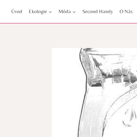
Přeskočit
Úvod
Ekologie
Móda
Second Handy
O Nás
na
obsah