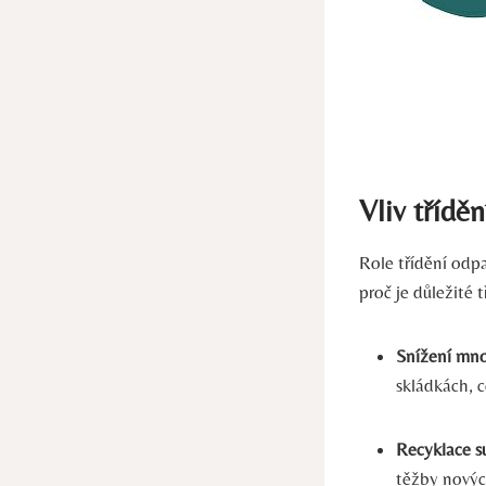
Vliv třídě
Role třídění odpa
proč je důležité 
Snížení mno
skládkách, c
Recyklace s
těžby nových