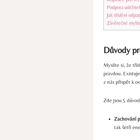
Podpora udržitel
Jak třídění odpa
Závěrečné myšl
Důvody pr
Myslíte si, že t
pravdou. Existuj
z nás přispět k o
Zde jsou 5 důvodů
Zachování p
tak šetří e