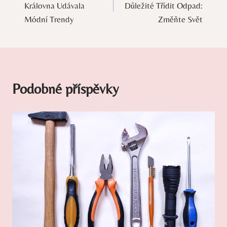
Královna Udávala
Důležité Třídit Odpad:
příspěvek
Módní Trendy
Změňte Svět
Podobné příspěvky