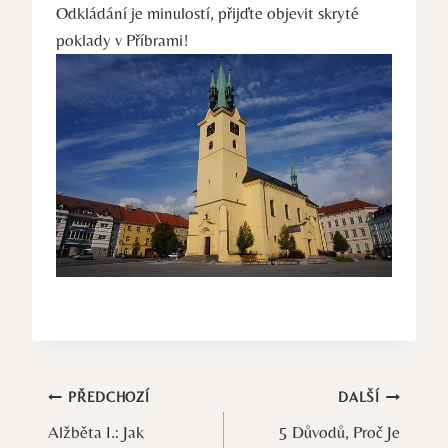
Odkládání je minulostí, přijďte objevit skryté
poklady v Příbrami!
Navigace
PŘEDCHOZÍ
DALŠÍ
Alžběta I.: Jak
5 Důvodů, Proč Je
pro