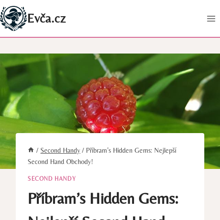
Přeskočit
Evča.cz
na
obsah
/
Second Handy
/
Příbram’s Hidden Gems: Nejlepší
Second Hand Obchody!
SECOND HANDY
Příbram’s Hidden Gems: