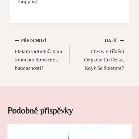
shopping!
Navigace
PŘEDCHOZÍ
DALŠÍ
Elektrospotřebič: Kam
Chyby v Třídění
pro
s ním pro domácnost
Odpadu: Co Dělat,
příspěvek
budoucnosti?
Když Se Spletete?
Podobné příspěvky