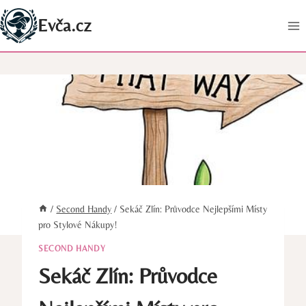
Přeskočit
Evča.cz
na
obsah
/
Second Handy
/
Sekáč Zlín: Průvodce Nejlepšími Místy
pro Stylové Nákupy!
SECOND HANDY
Sekáč Zlín: Průvodce