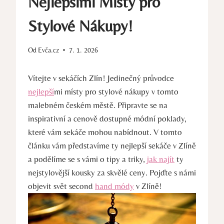
Nejlepšími Místy pro
Stylové Nákupy!
Od
Evča.cz
7. 1. 2026
Vítejte v sekáčích Zlín! Jedinečný průvodce
nejlepší
mi místy pro stylové nákupy v tomto
malebném českém městě. Připravte se na
inspirativní a cenově dostupné módní poklady,
které vám sekáče mohou nabídnout. V tomto
článku vám představíme ty nejlepší sekáče v Zlíně
a podělíme se s vámi o tipy a triky,
jak najít
ty
nejstylovější kousky za skvělé ceny. Pojďte s námi
objevit svět second
hand módy
v Zlíně!