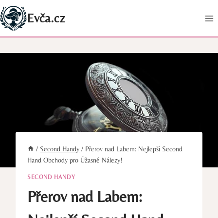
Přeskočit
Evča.cz
na
obsah
/
Second Handy
/
Přerov nad Labem: Nejlepší Second
Hand Obchody pro Úžasné Nálezy!
SECOND HANDY
Přerov nad Labem: