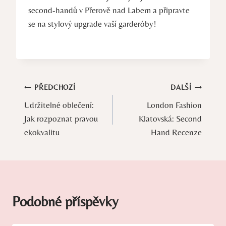
second-handů v Přerově nad Labem a připravte
se na stylový upgrade vaší garderóby!
Navigace
PŘEDCHOZÍ
DALŠÍ
Udržitelné oblečení:
London Fashion
pro
Jak rozpoznat pravou
Klatovská: Second
příspěvek
ekokvalitu
Hand Recenze
Podobné příspěvky