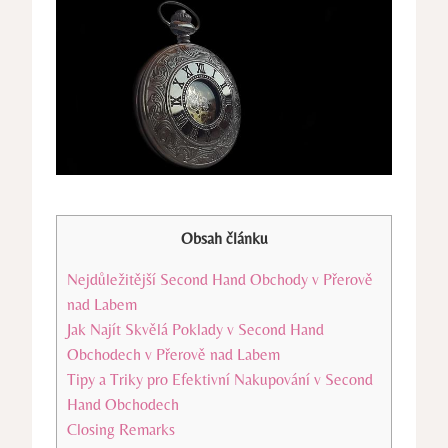
Obsah článku
Nejdůležitější Second Hand Obchody v Přerově
nad Labem
Jak Najít Skvělá Poklady v Second Hand
Obchodech v Přerově nad Labem
Tipy a Triky pro Efektivní Nakupování v Second
Hand Obchodech
Closing Remarks