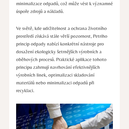
minimalizace odpadů, což může vést k ⁣významné
úspoře zdrojů a nákladů.
Ve světě, kde ⁢udržitelnost a ochrana ⁣životního
prostředí‍ získává​ stále⁣ větší ⁢pozornost, Petriho
‌princip odpady nabízí konkrétní nástroje pro
dosažení ekologicky šetrnějších výrobních a⁢
oběhových‌ procesů. ​Praktické aplikace tohoto
‌principu zahrnují navrhování efektivnějších
výrobních linek, optimalizaci skladování
materiálů nebo minimalizaci odpadů⁣ při
recyklaci.