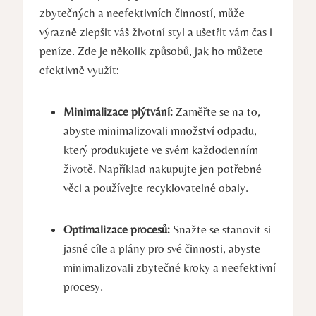
zbytečných a neefektivních činností, může
⁣výrazně zlepšit váš životní styl a ušetřit vám čas i
peníze. Zde je několik ​způsobů, jak ho můžete
efektivně ⁢využít:
Minimalizace plýtvání:
Zaměřte se na to,
abyste minimalizovali ⁤množství odpadu,
který produkujete ​ve svém každodenním
životě.‌ Například‍ nakupujte jen potřebné
věci a používejte recyklovatelné ⁢obaly.
Optimalizace procesů:
Snažte se stanovit si
jasné⁢ cíle a plány pro ⁣své‌ činnosti, abyste
minimalizovali⁤ zbytečné kroky a neefektivní
procesy.