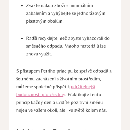
Zvažte nákup zboží s‌ minimálním
zabalením a vyhýbejte se jednorázovým
plastovým ⁤obalům.
Radši recyklujte, než abyste‍ vyhazovali do
směsného odpadu. Mnoho materiálů lze
znovu ‍využít.
S přístupem Petriho principu ke správě odpadů ⁤a
šetrnému zacházení ⁣s životním prostředím,
můžeme společně přispět k
udržitelnější
budoucnosti pro všechny
. Praktikujte tento
princip každý den a uvidíte pozitivní změnu
⁤nejen ve vašem okolí, ale i ve​ světě kolem nás.