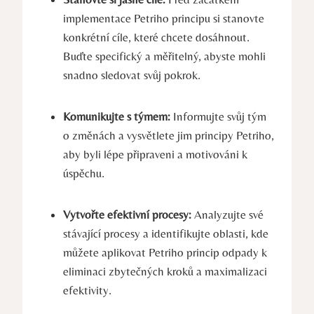
implementace Petriho principu si stanovte
konkrétní cíle, které chcete dosáhnout.
Buďte⁣ specifický a⁤ měřitelný, abyste mohli
snadno sledovat svůj pokrok.
Komunikujte s‍ týmem:
Informujte svůj tým
o‌ změnách a vysvětlete jim principy Petriho,
aby⁢ byli lépe připraveni a motivováni k
úspěchu.
Vytvořte efektivní ‍procesy:
Analyzujte své⁤
stávající⁤ procesy a identifikujte oblasti, ​kde
⁣můžete aplikovat Petriho princip odpady k‍
eliminaci zbytečných kroků a maximalizaci
efektivity.