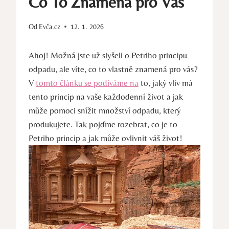
Co To Znamená pro Vás
Od
Evča.cz
12. 1. 2026
Ahoj! Možná jste už slyšeli o Petriho principu
odpadu, ale ‍víte,‌ co ​to vlastně‌ znamená pro vás?
V
tomto článku⁢ se podíváme na
to, jaký vliv má
tento princip na​ vaše každodenní život⁣ a jak
⁣může‌ pomoci snížit ‍množství ‌odpadu, ⁣který
produkujete. Tak pojďme rozebrat, co je to
Petriho princip a jak může ovlivnit váš život!