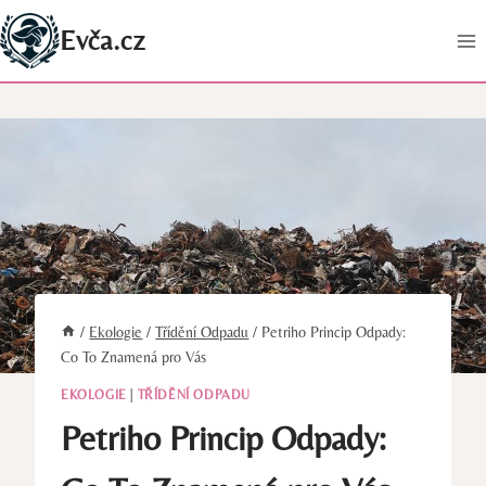
Přeskočit
Evča.cz
na
obsah
/
Ekologie
/
Třídění Odpadu
/
Petriho Princip Odpady:
Co To Znamená pro Vás
EKOLOGIE
|
TŘÍDĚNÍ ODPADU
Petriho Princip Odpady: