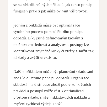
se⁣ na několik reálných příkladů,⁣ jak tento princip
funguje v‌ praxi a jak ‍může ovlivnit⁤ váš provoz.
Jedním z⁤ příkladů‌ může být optimalizace
výrobního procesu⁢ pomocí⁣ Petriho principu
odpadů.⁢ Díky jasně definovaným krokům a
možnostem ‍sledovat a analyzovat postupy lze​
identifikovat⁢ zbytečné kroky či ztráty a snížit​ tak⁢
náklady ‍a zvýšit ​efektivitu.
Dalším příkladem může být plánování skladování
zboží dle‍ Petriho principu odpadů. Organizace
skladování a ‌distribuce zboží podle konkrétních
pravidel a​ postupů může⁤ vést ⁣k ⁤optimalizaci​
prostoru skladu, snížení skladovacích nákladů a
‍zvýšení rychlosti výdeje zboží.