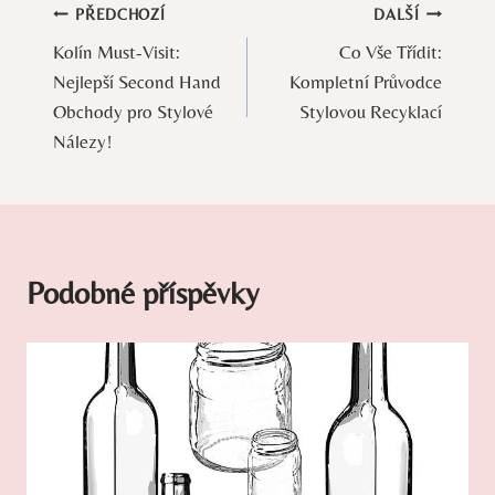
Navigace
PŘEDCHOZÍ
DALŠÍ
Kolín Must-Visit:
Co Vše Třídit:
pro
Nejlepší Second Hand
Kompletní Průvodce
příspěvek
Obchody pro Stylové
Stylovou Recyklací
Nálezy!
Podobné příspěvky