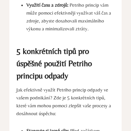
Využití času a zdrojů:
Petriho princip vám
⁤může ⁢pomoci efektivněji využívat váš čas a
zdroje, abyste⁢ dosahovali ‌maximálního
výkonu a minimalizovali ztráty.
5 konkrétních‌ tipů pro
úspěšné použití Petriho
principu odpady
Jak efektivně využít Petriho ⁤princip odpady ve
vašem podnikání? Zde je 5 ⁣konkrétních tipů,‌
které vám mohou pomoci ‌zlepšit vaše procesy a
dosáhnout úspěchu:
Stanovte si jasné cíle:
Před začátkem