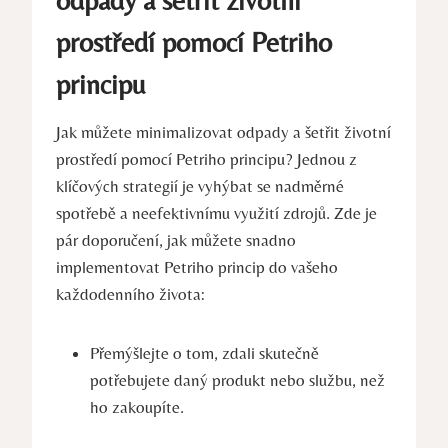
odpady a‌ šetřit životní
prostředí pomocí Petriho
principu
Jak ⁣můžete minimalizovat odpady a šetřit životní
prostředí pomocí Petriho principu? ‌Jednou z⁣
klíčových strategií ‌je vyhýbat se nadměrné
spotřebě a neefektivnímu využití zdrojů.⁢ Zde je
pár‍ doporučení,⁣ jak​ můžete snadno
implementovat Petriho princip do vašeho‍
každodenního života:
Přemýšlejte ⁢o tom, zdali skutečně
potřebujete daný produkt nebo ⁢službu, než
ho zakoupíte.