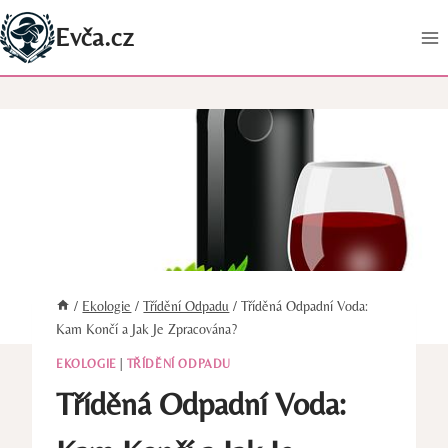
Přeskočit
Evča.cz
na
obsah
/
Ekologie
/
Třídění Odpadu
/
Tříděná Odpadní Voda:
Kam Končí a Jak Je Zpracována?
EKOLOGIE
|
TŘÍDĚNÍ ODPADU
Tříděná Odpadní Voda: