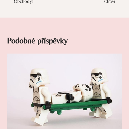
příspěvek
Obchody!
zdraví
Podobné příspěvky