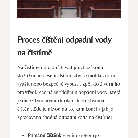
Proces čištění odpadní vody
na čistírně
Na čistírně odpadních vod prochází voda
složitým procesem čištění, aby se mohla znovu
využít nebo bezpečně vypustit zpět do životního
prostředí. Začíná se tříděním odpadní vody, která
je důležitým prvním krokem k efektivnímu
čištění. Zde je návod na to, kam končí a jak je
zpracována tříděná odpadní voda na čistírně:
Primární čištění:
Prvním krokem je