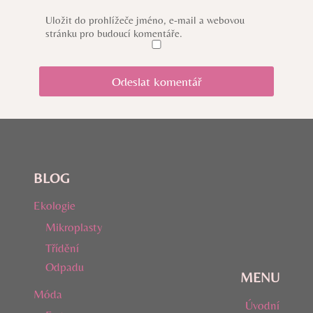
Uložit do prohlížeče jméno, e-mail a webovou
stránku pro budoucí komentáře.
BLOG
Ekologie
Mikroplasty
Třídění
Odpadu
MENU
Móda
Úvodní