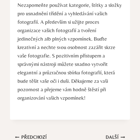
Nezapomeňte používat kategorie,​ štítky⁣ a složky
pro usnadnění třídění​ a vyhledávání vašich
‍fotografií. A především si užijte proces
organizace vašich fotografií a tvoření
jedinečných⁤ alb⁣ plných vzpomínek. Buďte
kreativní a ​nechte ⁢svou ⁤osobnost zazářit skrze
vaše fotografie. S pozitivním přístupem a
správnými nástroji ⁤můžete snadno vytvořit
elegantní a průzračnou sbírku ⁣fotografií, která
bude těšit​ vaše oči⁢ i ​duši. Děkujeme za ‍vaši
pozornost a přejeme vám hodně štěstí při
‍organizování vašich vzpomínek!
Navigace
PŘEDCHOZÍ
DALŠÍ