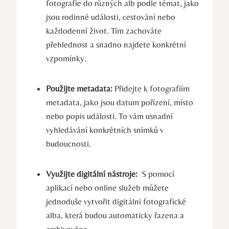
fotografie do⁢ různých alb podle témat, jako
jsou rodinné ⁢události, cestování nebo
‍každodenní ⁢život. ​Tím⁣ zachováte
⁢přehlednost a snadno najdete konkrétní
vzpomínky.
Použijte metadata:
Přidejte k fotografiím
metadata,‍ jako jsou datum pořízení,⁣ místo
nebo popis události. To vám usnadní⁣
vyhledávání konkrétních snímků⁤ v
budoucnosti.
Využijte⁣ digitální ​nástroje:
⁣ S pomocí‌
aplikací nebo online ⁢služeb můžete‍
jednoduše vytvořit digitální⁣ fotografické‍
alba, která budou automaticky řazena a