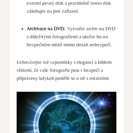
externí ⁢pevný disk a pravidelně tento disk
zálohujte​ na jiné ​zařízení.
Archivace na DVD:
⁤ Vytvořte ‍archiv na DVD
⁣s ⁣důležitými⁣ fotografiemi a uložte ⁣ho⁤ na
bezpečném místě mimo‌ dosah nebezpečí.
Uchovávejte‌ své vzpomínky s elegancí a klidem‌
vědomí, že vaše fotografie jsou v bezpečí ⁤a⁤
připraveny‍ kdykoli ⁣podělit se o ně s ostatními.