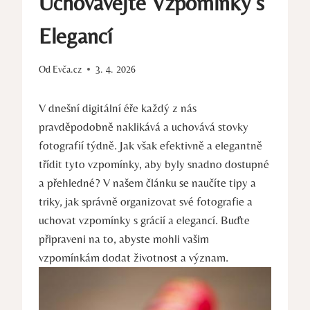
Uchovávejte Vzpomínky s
Elegancí
Od
Evča.cz
3. 4. 2026
V dnešní digitální éře každý ⁣z⁤ nás
pravděpodobně naklikává a​ uchovává stovky
‌fotografií týdně. Jak však efektivně a elegantně
třídit tyto vzpomínky, aby‍ byly⁣ snadno dostupné
a přehledné?⁤ V našem článku se naučíte ​tipy‍ a
triky, jak správně organizovat své fotografie a
uchovat vzpomínky s‌ grácií ⁤a elegancí.‌ Buďte⁣
připraveni na to, abyste mohli‍ vašim
vzpomínkám dodat životnost‍ a význam.