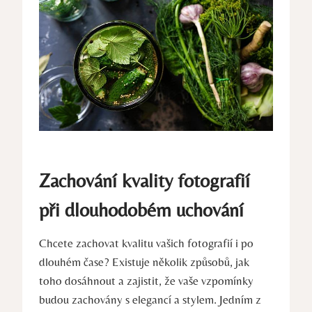
Zachování kvality fotografií
⁣při dlouhodobém⁢ uchování
Chcete⁣ zachovat kvalitu ⁣vašich fotografií i‍ po
dlouhém čase? ⁢Existuje několik ‍způsobů, jak
toho ​dosáhnout a zajistit, ⁢že​ vaše ⁤vzpomínky
⁤budou zachovány s ​elegancí⁢ a stylem. Jedním z