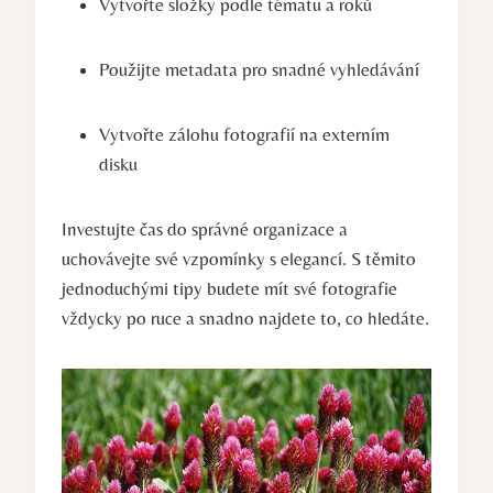
Vytvořte složky‌ podle tématu a​ roků
Použijte ⁣metadata pro snadné vyhledávání
Vytvořte zálohu⁢ fotografií na ‌externím
disku
Investujte čas do správné organizace⁤ a
uchovávejte své vzpomínky s ⁢elegancí.​ S těmito
jednoduchými ⁣tipy budete mít své​ fotografie
vždycky⁤ po ruce a‍ snadno najdete to, co hledáte.