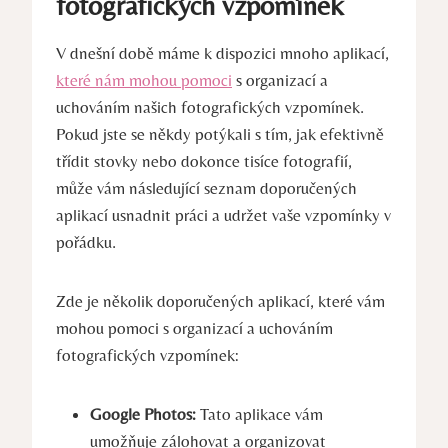
fotografických ‌vzpomínek
V ‌dnešní ⁣době ⁣máme k ‍dispozici⁣ mnoho aplikací,
které nám mohou pomoci
s‍ organizací a
uchováním našich fotografických vzpomínek.‌
Pokud⁤ jste se někdy potýkali s tím, jak efektivně
třídit stovky ‌nebo dokonce tisíce fotografií,
může​ vám následující seznam doporučených
aplikací ⁢usnadnit práci a udržet vaše vzpomínky⁢ v⁣
pořádku.
Zde je několik⁣ doporučených aplikací,⁣ které vám​
mohou​ pomoci ​s organizací‌ a‍ uchováním⁢
fotografických‍ vzpomínek:
Google Photos:
Tato‌ aplikace vám
umožňuje zálohovat a ‍organizovat‍