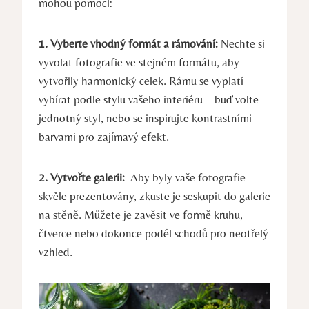
mohou pomoci:
1. Vyberte‍ vhodný formát a rámování:
Nechte ‍si
vyvolat fotografie ⁤ve ​stejném​ formátu, aby ​
vytvořily harmonický⁢ celek. Rámu ⁢se​ vyplatí
vybírat podle stylu ⁤vašeho interiéru‍ – ⁣buď volte
jednotný styl,⁢ nebo se inspirujte kontrastními
barvami ​pro zajímavý efekt.
2. Vytvořte galerii:
⁢ Aby byly vaše⁣ fotografie
skvěle prezentovány, ‍zkuste je seskupit ‌do ⁤galerie
na stěně.⁤ Můžete je zavěsit ve formě kruhu,
čtverce ‌nebo dokonce podél schodů pro ⁣neotřelý
​vzhled.