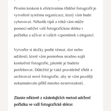
Prvním krokem k efektivnímu⁣ třídění fotografií je
⁢vytvoření systému organizace, ​který vám⁣ bude
vyhovovat. Několik tipů a ‍triků ⁤vám může
pomoci udržet vaši⁣ fotografickou sbírku v⁢
pořádku a ‍užívat si⁢ vašich vzpomínek s ⁣elegancí.
Vytvořte ‌si složky⁤ podle⁢ témat, dat nebo
událostí, které vám pomohou ⁣snadno⁢ najít⁢
konkrétní ⁤fotografie, jakmile je ⁣budete
⁣potřebovat. Důležité je ‍také pravidelně třídit a
⁢archivovat nové ⁢fotografie, aby se vám později
⁣nekumulovalo příliš mnoho​ nesrovnalostí.
Zkuste některé z následujících ​metod udržení
pořádku ve vaší⁤ fotografické sbírce: