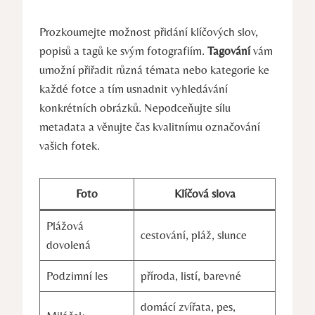
Prozkoumejte možnost přidání klíčových slov,
⁤popisů a tagů ke svým fotografiím.
Tagování
vám
umožní⁣ přiřadit různá témata nebo kategorie ⁣ke
každé fotce a tím usnadnit vyhledávání ​
konkrétních obrázků. Nepodceňujte‌ sílu
⁢metadata ​a ‌věnujte ⁢čas kvalitnímu označování
vašich fotek.
Foto
Klíčová slova
Plážová
cestování,‍ pláž, slunce
dovolená
Podzimní ⁣les
příroda,‍ listí, barevné
domácí⁤ zvířata, pes,‌