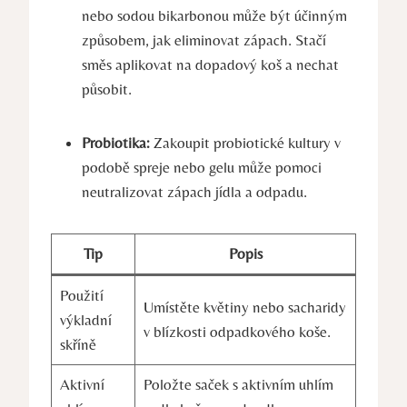
nebo sodou bikarbonou může být účinným
‌způsobem, jak eliminovat zápach. Stačí
směs aplikovat na dopadový koš a nechat
působit.
Probiotika:
Zakoupit ⁢probiotické kultury v
podobě spreje⁣ nebo​ gelu⁢ může pomoci
neutralizovat zápach jídla a ​odpadu.
Tip
Popis
Použití
Umístěte květiny‍ nebo sacharidy
výkladní
v ​blízkosti odpadkového koše.
⁣skříně
Aktivní
Položte saček s aktivním uhlím