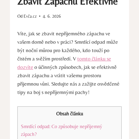
Zbavit Zápachu Efektivně
Od
Evča.cz
4. 6. 2026
Víte, jak se zbavit nepříjemného​ zápachu ve
vašem domě ⁤nebo v práci? Smrdící odpad může
být noční můrou ‍pro každého, kdo touží po
čistém a svěžím prostředí. V
tomto článku ⁢se
dozvíte
o účinných způsobech, jak se efektivně
zbavit zápachu ‌a vrátit vašemu prostoru
příjemnou vůni. Sledujte ​nás a zažijte osvědčené⁢
tipy na boj s nepříjemnými‍ pachy!
Obsah článku
Smrdící odpad: Co ‍způsobuje nepříjemný
zápach?