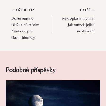
Navigace
PŘEDCHOZÍ
DALŠÍ
Dokumenty o
Mikroplasty a praní:
pro
udržitelné móde:
Jak omezit jejich
příspěvek
Must-see pro
uvolňování
ekofashionisty
Podobné příspěvky