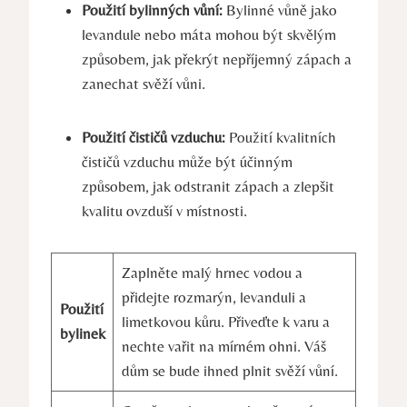
Použití bylinných vůní:
Bylinné vůně jako
levandule⁣ nebo ⁢máta⁤ mohou být skvělým
způsobem, jak překrýt nepříjemný zápach a
zanechat svěží vůni.
Použití čističů vzduchu:
Použití⁣ kvalitních
čističů vzduchu může být účinným
způsobem, jak odstranit​ zápach ​a zlepšit
kvalitu ovzduší v místnosti.
Zaplněte malý hrnec vodou a
přidejte rozmarýn, levanduli a
Použití
limetkovou kůru. Přiveďte‌ k varu a
bylinek
⁢nechte‌ vařit na mírném ohni. Váš
‌dům​ se ‌bude ihned ‌plnit svěží vůní.