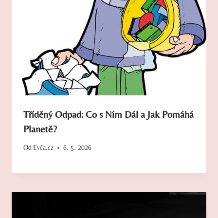
Tříděný Odpad: Co s Ním Dál a Jak Pomáhá
Planetě?
Od
Evča.cz
6. 5. 2026