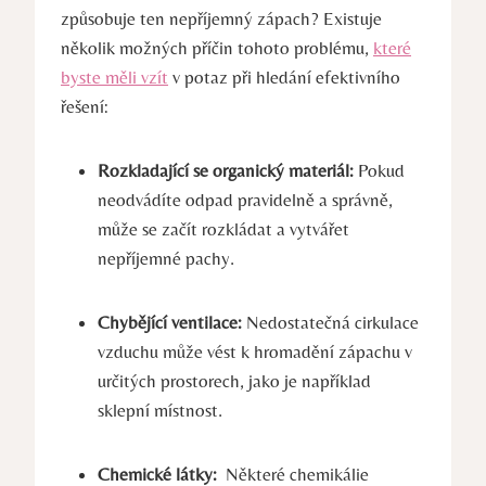
způsobuje ten nepříjemný zápach? Existuje
několik⁣ možných příčin‍ tohoto problému,
které
byste měli vzít
v potaz při hledání⁢ efektivního
řešení:
Rozkladající se organický materiál:
Pokud
neodvádíte odpad pravidelně a správně,
může se začít ⁣rozkládat a vytvářet
nepříjemné pachy.
Chybějící ventilace:
Nedostatečná ‍cirkulace
vzduchu může vést ⁤k ‌hromadění zápachu v
určitých prostorech, jako je například
sklepní místnost.
Chemické látky:
​ Některé⁣ chemikálie