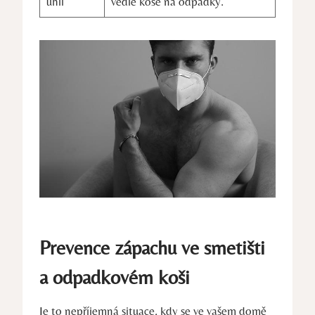
‌uhlí
vedle koše na odpadky.
Prevence zápachu ve smetišti
a odpadkovém koši
Je ‌to nepříjemná ⁢situace,‍ kdy se ve vašem domě