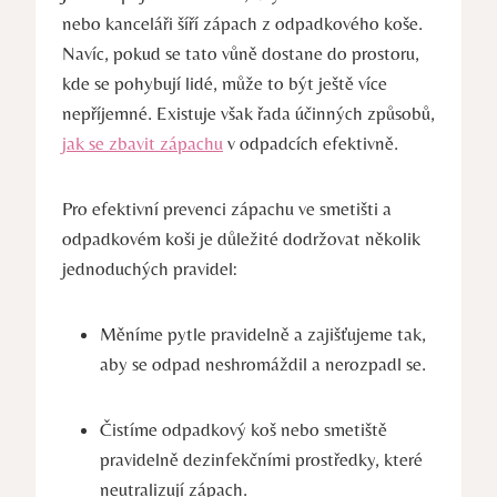
nebo kanceláři šíří zápach z odpadkového koše.
Navíc, pokud se tato vůně dostane do​ prostoru,⁢
kde se pohybují‌ lidé, může to být ještě více
nepříjemné. Existuje však řada účinných⁣ způsobů,
jak se zbavit zápachu
v odpadcích efektivně.
Pro efektivní prevenci zápachu ve smetišti a
odpadkovém koši je důležité dodržovat několik
jednoduchých pravidel:
Měníme pytle pravidelně a ‌zajišťujeme tak,
aby se odpad⁤ neshromáždil a nerozpadl se.
Čistíme odpadkový koš nebo smetiště
pravidelně dezinfekčními prostředky, které‌
neutralizují zápach.