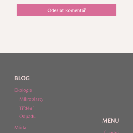
BLOG
Ekologie
Mikroplasty
Třídění
Odpadu
MENU
Móda
Úvodní