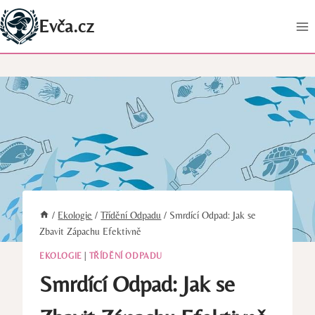
Přeskočit
Evča.cz
na
obsah
/
Ekologie
/
Třídění Odpadu
/
Smrdící Odpad: Jak se
Zbavit Zápachu Efektivně
EKOLOGIE
|
TŘÍDĚNÍ ODPADU
Smrdící Odpad: Jak se