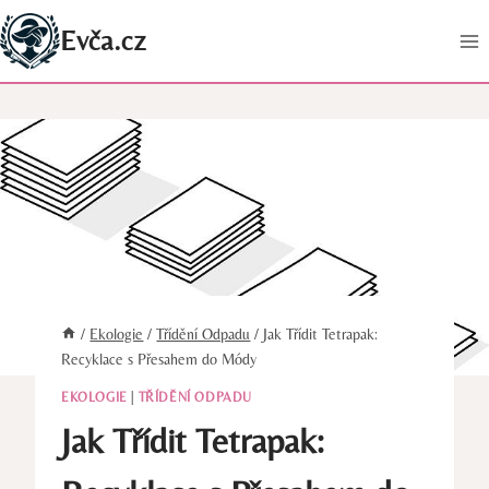
Přeskočit
Evča.cz
na
obsah
/
Ekologie
/
Třídění Odpadu
/
Jak Třídit Tetrapak:
Recyklace s Přesahem do Módy
EKOLOGIE
|
TŘÍDĚNÍ ODPADU
Jak Třídit Tetrapak: