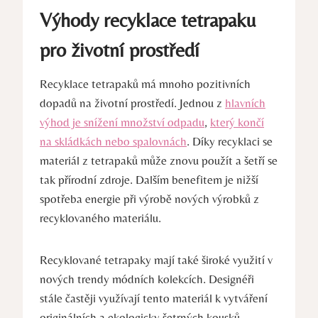
Výhody recyklace tetrapaku
pro životní prostředí
Recyklace tetrapaků má mnoho pozitivních
dopadů na životní prostředí. Jednou z
hlavních
výhod je snížení množství odpadu
,
který končí
na skládkách nebo spalovnách
. Díky recyklaci se
materiál z tetrapaků může znovu použít a šetří se
tak přírodní zdroje. Dalším benefitem je nižší
spotřeba energie při výrobě nových výrobků z
recyklovaného materiálu.
Recyklované tetrapaky mají také široké využití v
nových trendy módních kolekcích. Designéři
stále častěji využívají tento materiál k vytváření
originálních a ekologicky šetrných kousků