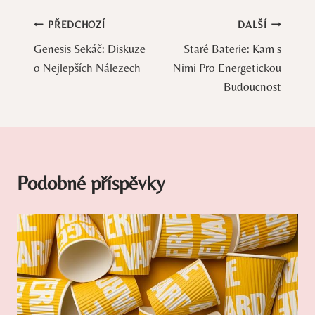
Navigace
PŘEDCHOZÍ
DALŠÍ
Genesis Sekáč: Diskuze
Staré Baterie: Kam s
pro
o Nejlepších Nálezech
Nimi Pro Energetickou
příspěvek
Budoucnost
Podobné příspěvky