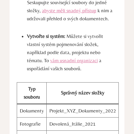
Seskupujte související soubory do jedné
složky,
abyste měli snadný přístup
k nim a
udržovali přehled o svých dokumentech.
Vytvořte si systém:
Můžete si vytvořit
vlastní systém pojmenování složek,
například podle data, projektu nebo
tématu. To
vám usnadní organizaci
a
uspořádání vašich souborů.
Typ
Správný název složky
souboru
Dokumenty
Projekt_XYZ_Dokumenty_2022
Fotografie
Dovolená_Itálie_2021