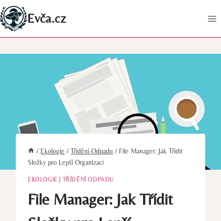
Přeskočit
Evča.cz
na
obsah
/
Ekologie
/
Třídění Odpadu
/
File Manager: Jak Třídit
Složky pro Lepší Organizaci
EKOLOGIE
|
TŘÍDĚNÍ ODPADU
File Manager: Jak Třídit