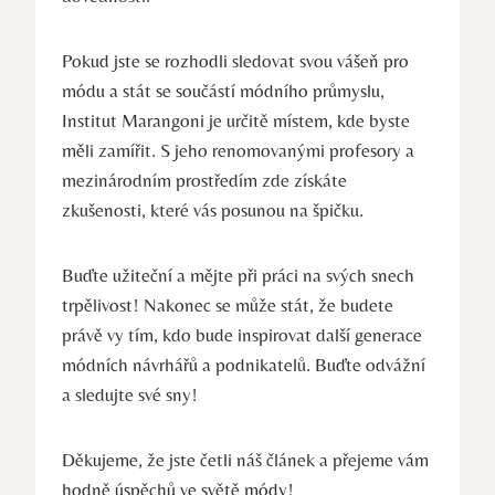
Pokud ⁣jste se ‍rozhodli ​sledovat svou vášeň pro
módu a stát se součástí módního ‌průmyslu,
⁤Institut Marangoni je určitě místem, kde byste‌
měli zamířit. S jeho renomovanými profesory a
mezinárodním‌ prostředím zde získáte
zkušenosti, které vás posunou na špičku.
Buďte užiteční a mějte při práci na svých snech
trpělivost! Nakonec se ‌může stát, že budete
právě vy tím, kdo bude inspirovat další generace
módních návrhářů a⁤ podnikatelů. Buďte odvážní
a sledujte své sny!
Děkujeme, že jste četli⁣ náš článek a⁣ přejeme ​vám
hodně⁤ úspěchů ve světě módy!