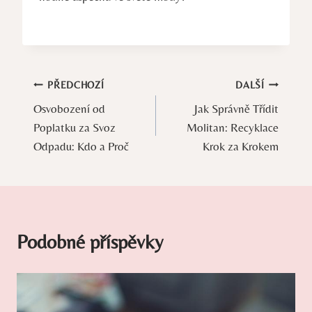
Navigace
PŘEDCHOZÍ
DALŠÍ
Osvobození od
Jak Správně Třídit
pro
Poplatku za Svoz
Molitan: Recyklace
příspěvek
Odpadu: Kdo a Proč
Krok za Krokem
Podobné příspěvky