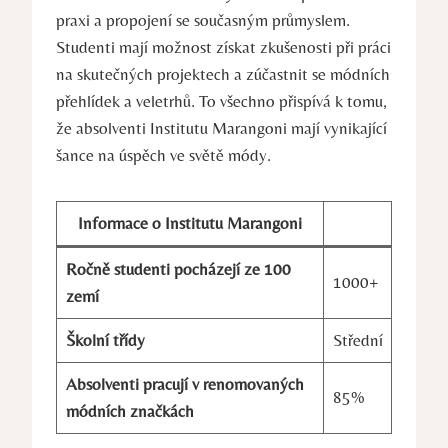
praxi ⁢a propojení se současným průmyslem.‍
Studenti mají možnost získat zkušenosti při práci
na skutečných projektech a‍ zúčastnit se módních
‌přehlídek a veletrhů. To všechno přispívá ‍k tomu,
⁢že absolventi Institutu Marangoni mají vynikající
šance ⁤na‌ úspěch⁣ ve⁤ světě módy.
Informace o ⁤Institutu Marangoni
Ročně⁢ studenti⁤ pocházejí ze 100
1000+
zemí
Školní třídy
Střední
Absolventi ⁢pracují v​ renomovaných
85%
módních značkách