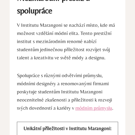
spolupráce
V Institutu ⁣Marangoni se ‍nachází místo, kde má
možnost vzdělání módní elita. Tento prestižní
institut s ‌mezinárodním renomé nabízí⁣
studentům jedinečnou příležitost rozvíjet svůj
⁢talent ​a kreativitu ve světě módy a designu.
Spolupráce s ⁤různými odvětvími ⁣průmyslu,
módními designéry a renomovanými firmami
poskytuje studentům Institutu Marangoni
⁢neocenitelné zkušenosti⁢ a příležitosti k rozvoji
⁣svých dovedností a kariéry v
módním průmyslu
.
Unikátní příležitosti v Institutu⁢ Marangoni: