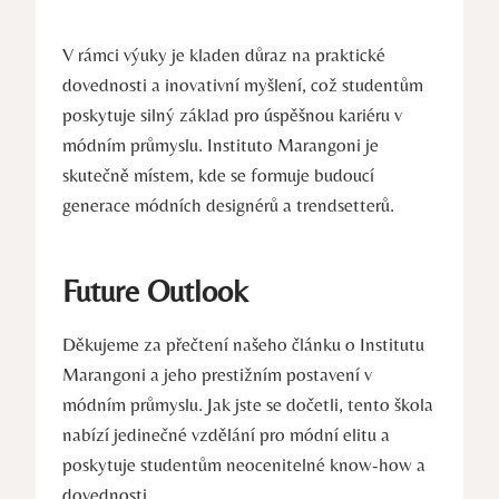
V rámci výuky je kladen důraz‌ na praktické
⁣dovednosti a inovativní myšlení, což studentům
poskytuje silný základ pro úspěšnou kariéru v
módním průmyslu. Instituto‍ Marangoni je
skutečně místem, ⁣kde se formuje⁤ budoucí
generace módních designérů a trendsetterů.
Future‌ Outlook
Děkujeme za přečtení našeho článku ​o Institutu
Marangoni a ⁤jeho prestižním postavení v
módním ‌průmyslu. Jak ‌jste se ‌dočetli, tento ⁤škola
nabízí jedinečné vzdělání pro módní‌ elitu a
poskytuje⁢ studentům neocenitelné know-how a
dovednosti.