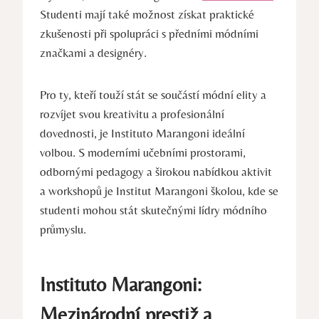
Studenti mají ‍také možnost získat praktické
⁤zkušenosti při⁣ spolupráci s předními módními
značkami a designéry.
Pro ty, kteří touží stát se ‌součástí módní elity‌ a
rozvíjet ‍svou kreativitu a profesionální
dovednosti, ⁤je‍ Instituto Marangoni ideální
volbou. S moderními učebními prostorami,
odbornými pedagogy a širokou nabídkou aktivit
a workshopů je ⁢Institut Marangoni školou, kde se
studenti mohou⁣ stát⁤ skutečnými lídry⁤ módního
⁣průmyslu.
Instituto Marangoni:
Mezinárodní ⁤prestiž ⁣a