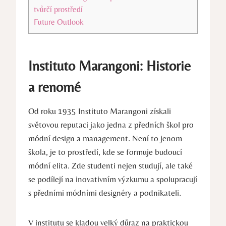
tvůrčí prostředí
Future‌ Outlook
Instituto Marangoni: Historie
a renomé
Od‍ roku 1935 Instituto Marangoni získali
světovou‌ reputaci jako jedna‍ z předních škol⁤ pro
módní design ​a management. Není to jenom⁣
škola, je to prostředí,⁢ kde se formuje budoucí
⁢módní elita. Zde studenti nejen‍ studují, ⁣ale ​také
‌se podílejí na‌ inovativním výzkumu a spolupracují⁣
s předními módními designéry ‌a podnikateli.
V institutu se⁢ kladou velký důraz na praktickou