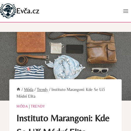
Přeskočit
Evča.cz
na
obsah
/
Móda
/
Trendy
/
Instituto Marangoni: Kde Se Učí
Módní Elita
MÓDA
|
TRENDY
Instituto Marangoni: Kde