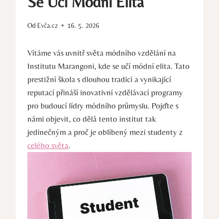
Se Učí Módní Elita
Od
Evča.cz
16. 5. 2026
Vítáme vás uvnitř světa ​módního vzdělání na
Institutu Marangoni, kde se učí módní elita. ‌Tato
prestižní škola s dlouhou tradicí a‍ vynikající
reputací ​přináší inovativní‍ vzdělávací programy
pro ‍budoucí lídry módního průmyslu. Pojďte s
‍námi objevit, co dělá tento⁣ institut‌ tak‌
jedinečným a proč je oblíbený mezi studenty z
celého světa
.