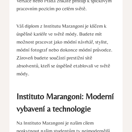
Versace nebo Prada získáte přístup k⁣ špičkovým
pracovním⁢ pozicím po​ celém světě.
Váš diplom z Institutu Marangoni je klíčem k
úspěšné kariéře ve světě módy. Budete mít
možnost pracovat‍ jako módní návrhář, stylist,
módní ‍fotograf nebo dokonce módní průvodce.
Zároveň budete⁣ součástí prestižní⁢ sítě
absolventů, kteří se ⁣úspěšně etablovali ve světě
módy.
Instituto Marangoni: Moderní
vybavení ⁤a‍ technologie
Na Instituto Marangoni je našim ⁤cílem
poskytnout našim studentům ty​ nejmodernější