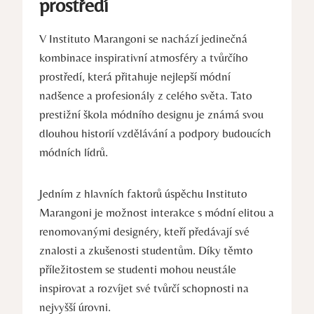
prostředí
V Instituto Marangoni⁤ se nachází jedinečná
kombinace inspirativní atmosféry a tvůrčího
prostředí, která přitahuje nejlepší módní
nadšence a profesionály z ⁤celého světa. Tato​
prestižní škola módního designu je známá svou
dlouhou ⁤historií vzdělávání a podpory ​budoucích
módních lídrů.
Jedním z hlavních ​faktorů úspěchu Instituto
Marangoni je možnost ⁢interakce s ‍módní elitou a
renomovanými⁤ designéry, kteří předávají své
znalosti⁢ a ​zkušenosti studentům. Díky těmto⁣
příležitostem se studenti⁢ mohou neustále
inspirovat a rozvíjet ⁤své⁣ tvůrčí schopnosti na
nejvyšší úrovni.