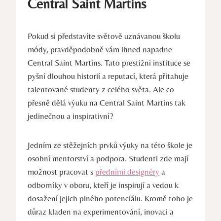
Central Saint Martins
Pokud si představíte​ světově uznávanou školu
módy, pravděpodobně vám ihned napadne
‍Central‍ Saint Martins. ​Tato prestižní instituce se
pyšní dlouhou historií a reputací,⁢ která přitahuje
talentované⁤ studenty z celého světa. Ale co
přesně dělá výuku ⁣na Central Saint Martins ​tak
jedinečnou ​a inspirativní?
Jedním ze stěžejních prvků výuky na této škole ‌je
osobní mentorství a podpora. Studenti zde mají
možnost pracovat s
předními designéry
a
odborníky v oboru, kteří ⁤je inspirují a ⁣vedou k
dosažení jejich plného potenciálu. ⁤Kromě toho je
důraz kladen na experimentování, inovaci a