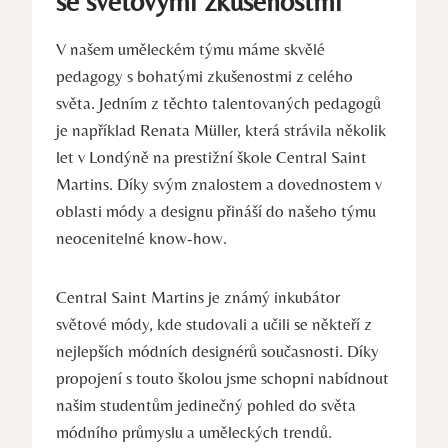
⁣se světovými zkušenostmi
V našem uměleckém ⁢týmu ‌máme skvělé
pedagogy s bohatými zkušenostmi z celého
světa.​ Jedním z‍ těchto talentovaných pedagogů
je například Renata Müller, která strávila několik
let v‌ Londýně⁣ na prestižní škole​ Central ⁤Saint
Martins.‌ Díky svým znalostem a dovednostem v
oblasti módy a designu přináší do našeho týmu
neocenitelné know-how.
Central Saint Martins je známý inkubátor
světové módy, kde studovali a ⁣učili se někteří z
nejlepších módních designérů současnosti. Díky
propojení s touto školou jsme schopni nabídnout
našim studentům jedinečný pohled do světa
módního průmyslu a uměleckých trendů.