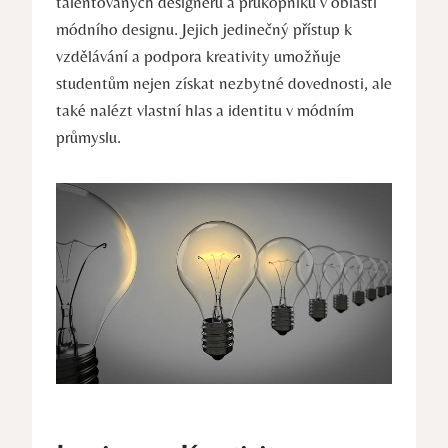
talentovaných designérů a průkopníků v oblasti
módního​ designu. ⁢Jejich ‍jedinečný přístup k
vzdělávání a ‍podpora kreativity umožňuje
studentům nejen získat nezbytné dovednosti, ale
také nalézt⁤ vlastní ⁣hlas a identitu v módním
průmyslu.