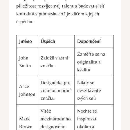
příležitost rozvíjet svůj talent a budovat ⁢si síť
kontaktů v ⁤průmyslu, ‌což je ⁢klíčem k jejich
úspěchu.
Jméno
Úspěch
Doporučení
Zaměřte se na
John
Založil vlastní
‍originalitu a
Smith
značku
kvalitu
Designérka pro
Nikdy se‍
Alice
známou módní‌
nevzdávejte
Johnson
značku
svých snů
Vítěz
Nechte se⁤
Mark
mezinárodního
inspirovat
Brown
designového
okolím a⁤