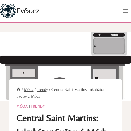
Přeskočit
Evča.cz
na
obsah
/
Móda
/
Trendy
/
Central Saint Martins: Inkubátor
Světové Módy
MÓDA
|
TRENDY
Central Saint Martins: