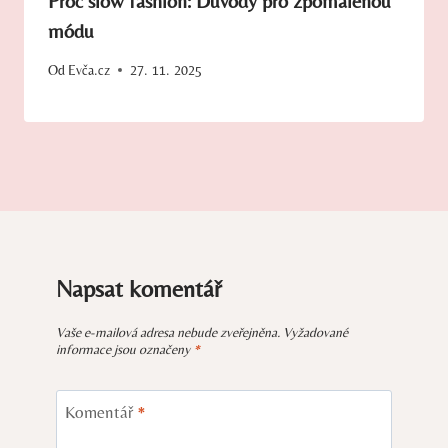
Proč slow fashion: Důvody pro zpomalenou
módu
Od
Evča.cz
27. 11. 2025
Napsat komentář
Vaše e-mailová adresa nebude zveřejněna.
Vyžadované
informace jsou označeny
*
Komentář
*