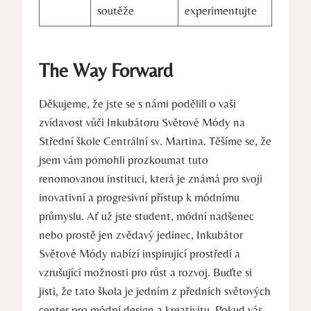
soutěže
experimentujte
The Way ⁢Forward
Děkujeme, že jste se ‌s námi podělili o vaši
zvídavost vůči Inkubátoru Světové Módy na
Střední škole Centrální ⁣sv. ‍Martina. Těšíme se, že
jsem vám pomohli prozkoumat ‌tuto
‌renomovanou ⁤instituci, která je⁤ známá pro⁣ svoji
inovativní a progresivní přístup⁢ k módnímu
průmyslu. Ať už jste student, ‍módní ​nadšenec
nebo prostě jen ⁣zvědavý jedinec, Inkubátor
Světové Módy nabízí ​inspirující prostředí a
vzrušující možnosti pro růst a rozvoj.​ Buďte si
jisti, že tato‍ škola je jedním z předních světových
center pro módní design a kreativitu. Pokud vás