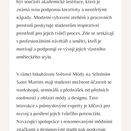
být součástí akademické ‌instituce, která​ je
známá svou podporou⁢ kreativity a neotřelými
nápady. Moderní vybavení ⁣ateliérů ⁢a pracovních
prostorů poskytuje studentům inspirativní
prostředí pro jejich tvůrčí proces. Zde se setkávají
s profesionálními návrháři a ​umělci, kteří je
motivují a podporují ve vývoji jejich vlastního
‍uměleckého stylu.
V rámci Inkubátoru ‌Světové Módy na Středním
Saint Martins mají ⁢studenti možnost účastnit se
workshopů, seminářů a přednášek od předních
osobností z ⁢oblasti⁤ módy a ‌designu. Tato
‌interakce s průmyslovými ​experty‍ je klíčová pro
rozvoj a posílení jejich tvůrčího potenciálu.
Navazující spolupráce‌ s renomovanými módními
⁣značkami a designovými studii ​pak poskytuje