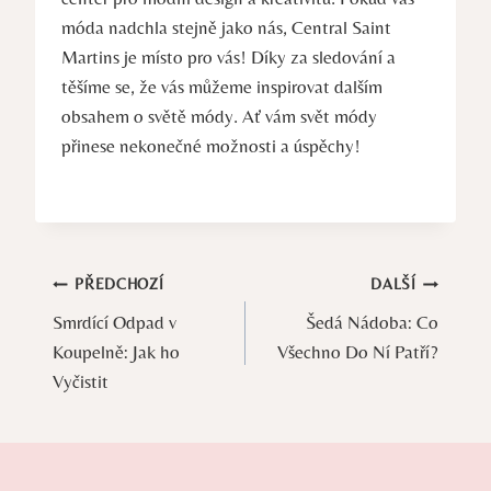
⁢móda nadchla stejně jako nás, Central Saint
Martins je místo pro vás!⁣ Díky za sledování a​
těšíme⁤ se, že ​vás můžeme inspirovat dalším
obsahem o světě módy. Ať vám svět módy
přinese⁢ nekonečné možnosti ⁢a úspěchy!
Navigace
PŘEDCHOZÍ
DALŠÍ
Smrdící Odpad v
Šedá Nádoba: Co
pro
Koupelně: Jak ho
Všechno Do Ní Patří?
příspěvek
Vyčistit