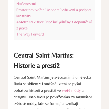
zkušenostmi
Prostor pro tvoření: Moderní vybavení a‍ podpora
kreativity
Absolventi v ‌akci: Úspěšné příběhy a doporučení
z praxe
The Way ⁢Forward
Central Saint Martins:
Historie a prestiž
Central Saint Martins je světoznámá umělecká
škola‍ se ⁢sídlem ⁤v Londýně, která ​se⁤ pyšní
bohatou historií a⁣ prestiží⁤ ve
světě módy
a
designu. Tato škola je považována za inkubátor
světové módy, kde se formují​ a vznikají