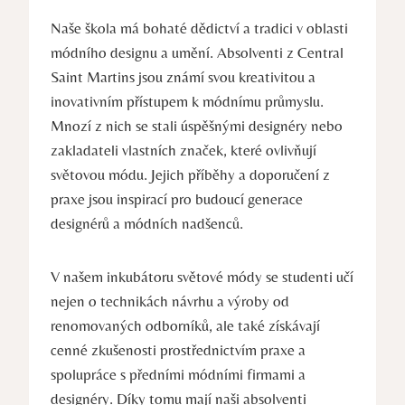
Naše‌ škola má bohaté dědictví​ a ‌tradici v oblasti‌
módního designu a umění. Absolventi z Central
Saint Martins jsou známí svou kreativitou a
inovativním přístupem k módnímu průmyslu.
Mnozí z nich se stali úspěšnými designéry nebo⁢
zakladateli vlastních značek,⁣ které⁢ ovlivňují
světovou módu. Jejich příběhy‌ a doporučení z
praxe‍ jsou inspirací pro budoucí generace
designérů a módních nadšenců.
V našem inkubátoru světové ⁢módy se studenti učí
nejen o technikách návrhu a ⁢výroby od
renomovaných odborníků, ale také získávají
cenné zkušenosti prostřednictvím praxe a
spolupráce s předními módními firmami a
designéry. Díky tomu mají naši absolventi