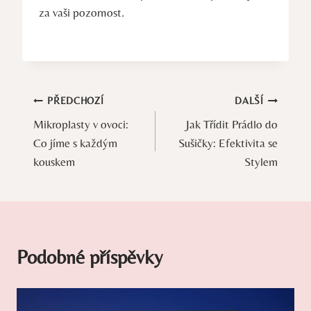
za vaši pozornost.
Navigace
PŘEDCHOZÍ
DALŠÍ
Mikroplasty v ovoci:
Jak Třídit Prádlo do
pro
Co jíme s každým
Sušičky: Efektivita se
příspěvek
kouskem
Stylem
Podobné příspěvky