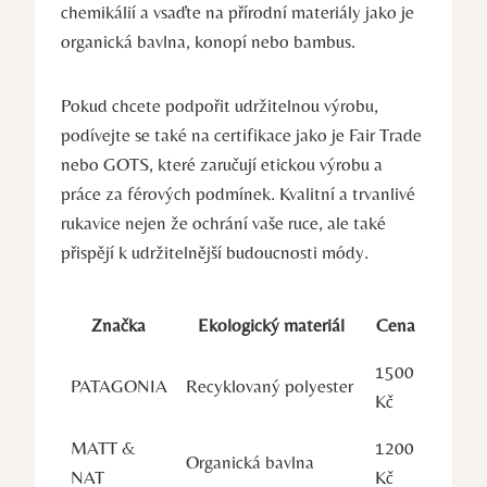
chemikálií a vsaďte na přírodní ‍materiály jako ⁤je
organická bavlna, konopí ⁣nebo bambus.
Pokud chcete ⁤podpořit udržitelnou výrobu,
podívejte se také⁣ na certifikace jako je Fair‍ Trade
nebo GOTS, které zaručují etickou výrobu a
práce za férových podmínek. Kvalitní a trvanlivé
rukavice nejen že ochrání vaše ruce, ale⁤ také
přispějí k udržitelnější‌ budoucnosti módy.
Značka
Ekologický materiál
Cena
1500
PATAGONIA
Recyklovaný polyester
Kč
MATT &
1200
Organická bavlna
NAT
Kč