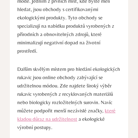
módě. Jedním z prvních míst, kde byste měli
hledat, ⁢jsou obchody s certifikovanými
ekologickými produkty.​ Tyto obchody se
specializují na nabídku produktů vyrobených z
přírodních⁤ a⁤ obnovitelných zdrojů, které
minimalizují negativní dopad na životní​
prostředí.
Dalším‍ skvělým místem ‍pro hledání ekologických‌
rukavic jsou online obchody zabývající se
udržitelnou módou. Zde ⁤najdete široký výběr
rukavic vyrobených z recyklovaných materiálů
nebo biologicky rozložitelných surovin. Navíc
můžete podpořit menší nezávislé značky,
které
kladou důraz na udržitelnost
a ekologické
⁢výrobní postupy.