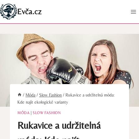
Přeskočit
Evča.cz
na
obsah
/
Móda
/
Slow Fashion
/
Rukavice a udržitelná móda:
Kde najít ekologické varianty
MÓDA
|
SLOW FASHION
Rukavice a udržitelná