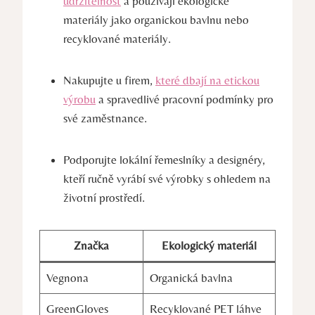
udržitelnost
a‌ používají ekologické
materiály jako organickou bavlnu nebo
recyklované materiály.
Nakupujte u firem,
které dbají na etickou
výrobu
a spravedlivé pracovní podmínky pro‍
své zaměstnance.
Podporujte lokální řemeslníky a designéry,
kteří ​ručně ‌vyrábí své výrobky s⁤ ohledem na
⁤životní prostředí.
Značka
Ekologický materiál
Vegnona
Organická bavlna
GreenGloves
Recyklované⁢ PET láhve