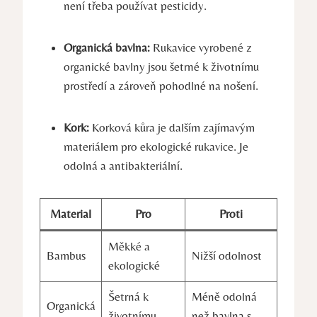
není ‌třeba⁤ používat pesticidy.
Organická bavlna:
Rukavice vyrobené z
organické bavlny jsou ​šetrné k životnímu
prostředí a zároveň pohodlné na nošení.
Kork:
Korková kůra je dalším zajímavým
materiálem pro ekologické ⁣rukavice. Je
odolná​ a‍ antibakteriální.
Material
Pro
Proti
Měkké a
Bambus
Nižší odolnost
ekologické
Šetrná k
Méně odolná
Organická
životnímu
než ⁤bavlna s