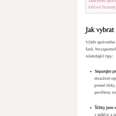
Důležitost správ
Klíčové Poznatk
Jak vybrat
Výběr správného 
šatů. Nezapomeňt
následující tipy:
Separujte pr
dosažení op
jemné látky
pověšeny na
Štítky jsou v
v sušičce a