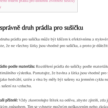
ného třídění prádla pro dlouhou životnost sušičky
y
 správně druh prádla pro sušičku
druhu prádla pro sušičku může být klíčem k efektivnímu a stylové
e, že ne všechny látky jsou vhodné pro sušičku, a proto je důleži
ádlo podle materiálu:
Rozdělení prádla do sušičky podle materiál
timálního výsledku. Pamatujte, že bavlna a látka jsou vhodné pro 
 jako hedvábí, satén a vlna by měly být sušeny na jemném cyklu n
 sušení na vzduchu.
aši přátelé:
Vždy zkontrolujte štítek na oděvu, abyste zjistili, zda
 jakým způsobem. Tím se vyhnete možným poškozením nebo zkráce