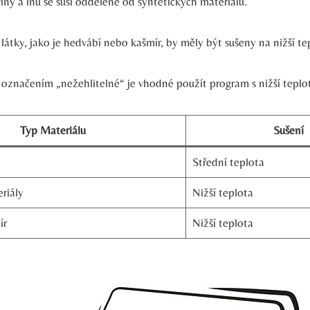
lny a lnu se suší odděleně od syntetických materiálů.
 látky, jako je hedvábí nebo kašmír, by měly být sušeny na nižší te
s označením „nežehlitelné“ je vhodné použít program s nižší teplo
Typ Materiálu
Sušení
Střední teplota
riály
Nižší teplota
ír
Nižší teplota