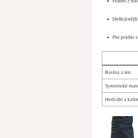
Prádlo z bav
Delikátnější
Pro prádlo 
Bavlna a len
Syntetické mate
Hedvábí a kašm