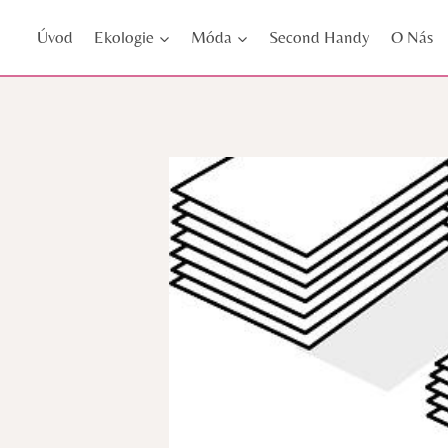
Přeskočit
Úvod
Ekologie
Móda
Second Handy
O Nás
na
obsah