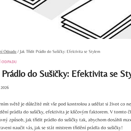
ění Odpadu
/
Jak Třídit Prádlo do Sušičky: Efektivita se Stylem
Í ODPADU
t Prádlo do Sušičky: Efektivita se S
. 2026
ím světě je důležité mít vše pod kontrolou a udělat si život co n
ídění prádla do sušičky, efektivita je klíčovým faktorem. V tomto č
vný způsob, jak třídit prádlo do sušičky tak, abychom dosáhli max
raveni naučit vás, jak se stát mistrem třídění prádla do sušičky!