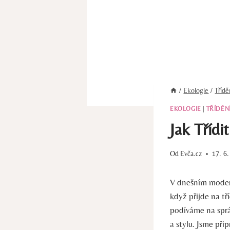
/
Ekologie
/
Tříd
EKOLOGIE
|
TŘÍDĚN
Jak Třídi
Od
Evča.cz
17. 6
V dnešním modern
když přijde na tř
podíváme na sprá
a stylu. Jsme přip