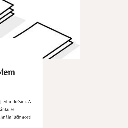
tylem
ejjednodušším. A
lánku se
imální účinnosti