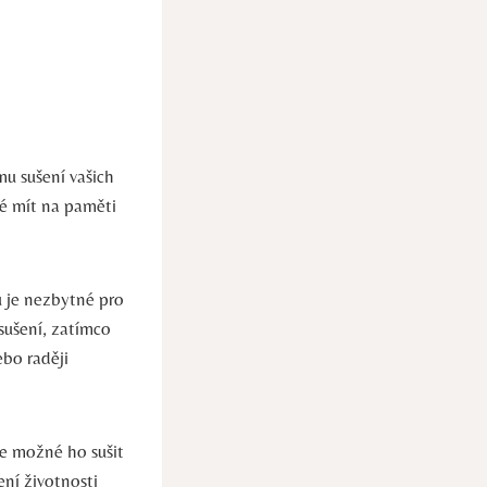
mu sušení vašich
té mít na paměti
u je nezbytné pro
sušení, zatímco
ebo raději
 je možné ho sušit
ní životnosti