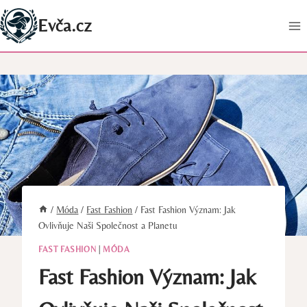
Přeskočit
Evča.cz
na
obsah
/
Móda
/
Fast Fashion
/
Fast Fashion Význam: Jak
Ovlivňuje Naši Společnost a Planetu
FAST FASHION
|
MÓDA
Fast Fashion Význam: Jak