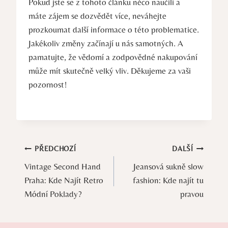
Pokud jste se z tohoto článku něco naučili a
máte zájem se dozvědět více, neváhejte
prozkoumat další informace o této problematice.
Jakékoliv změny začínají u nás samotných. A
pamatujte, že vědomí a zodpovědné nakupování
může mít skutečně velký vliv. Děkujeme za vaši
pozornost!
Navigace
PŘEDCHOZÍ
DALŠÍ
Vintage Second Hand
Jeansová sukně slow
pro
Praha: Kde Najít Retro
fashion: Kde najít tu
příspěvek
Módní Poklady?
pravou