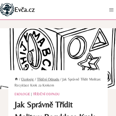
Přeskočit
Evča.cz
na
obsah
/
Ekologie
/
Třídění Odpadu
/
Jak Správně Třídit Molitan:
Recyklace Krok za Krokem
EKOLOGIE
|
TŘÍDĚNÍ ODPADU
Jak Správně Třídit