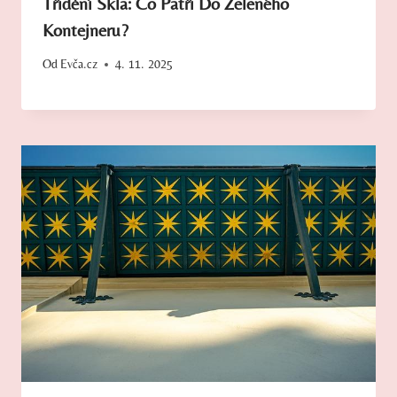
Třídění Skla: Co Patří Do Zeleného
Kontejneru?
Od
Evča.cz
4. 11. 2025