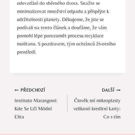
odevzdání do sběrného dvora. Snažte se
minimalizovat množství odpadu a přispějte k
udržitelnosti planety. Děkujeme, že jste se
podívali na tento článek a doufáme, že vám
pomohl lépe porozumět procesu recyklace
molitanu. S pozdravem, tým ochránců životního
prostředí.
Navigace
PŘEDCHOZÍ
DALŠÍ
Instituto Marangoni:
Člověk sní mikroplasty
pro
Kde Se Učí Módní
velikosti kreditní karty:
příspěvek
Elita
Co s tím