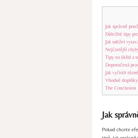
Jak správně použ
Důležité tipy pr
Jak udržet vysav
Nejčastější chyb
Tipy na úklid a 
Doporučená prav
Jak vyčistit růz
Vhodné doplňky p
The Conclusion
Jak správn
Pokud chcete efek
tipů, jak správně