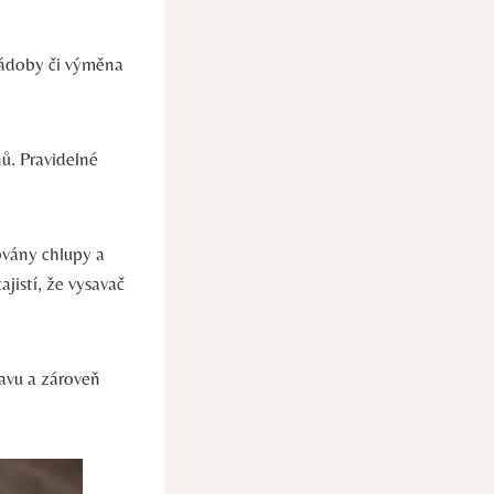
ádoby či výměna
ů. Pravidelné
ovány chlupy a
ajistí, že vysavač
avu a zároveň