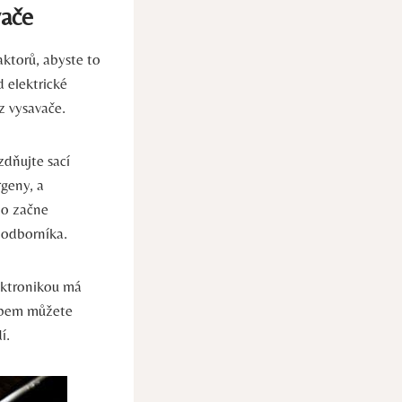
vače
aktorů, abyste to
d elektrické
z vysavače.
zdňujte sací
rgeny, a
bo začne
 odborníka.
ektronikou má
obem můžete
í.