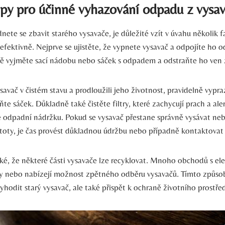
ipy pro účinné vyhazování odpadu z vysa
nete se zbavit starého vysavače, je důležité vzít v úvahu několik f
 efektivně. Nejprve se ujistěte, že vypnete vysavač a odpojíte ho o
ě vyjměte sací nádobu nebo sáček s odpadem a odstraňte ho ven 
savač v čistém stavu a prodloužili jeho životnost, pravidelně vypra
 sáček. Důkladně také čistěte filtry, které zachycují prach a ale
 odpadní nádržku. Pokud se vysavač přestane správně vysávat ne
toty, je čas provést důkladnou údržbu nebo případně kontaktovat
, že některé části vysavače lze recyklovat. Mnoho obchodů s el
ry nebo nabízejí možnost zpětného odběru vysavačů. Tímto způs
yhodit starý vysavač, ale také přispět k ochraně životního prostřed