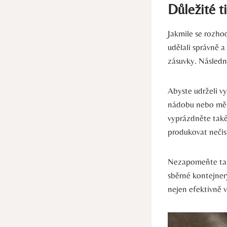
Důležité t
Jakmile se rozhod
udělali správně a
zásuvky. Následn
Abyste udrželi vy
nádobu nebo měňte
vyprázdněte také
produkovat nečis
Nezapomeňte také
sběrné kontejne
nejen efektivně v