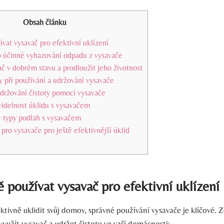
Obsah článku
ívat vysavač pro efektivní uklízení
o účinné vyhazování odpadu z vysavače
ač v dobrém stavu a prodloužit jeho životnost
y při používání a udržování vysavače
udržování čistoty pomocí vysavače
idelnost úklidu s vysavačem
né typy podlah s vysavačem
ro vysavače pro ještě efektivnější úklid
ě používat vysavač pro efektivní uklízení
tivně uklidit svůj domov, správné používání vysavače je klíčové. Z
 využít vysavač a udržet čistotu ve vaší domácnosti: