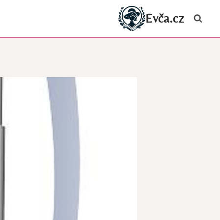
Evča.cz