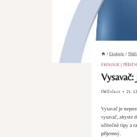
/
Ekologie
/
Tříd
EKOLOGIE
|
TŘÍDĚN
Vysavač: 
Od
Evča.cz
21. 1
Vysavač je nepos
vysavač, abyste 
užitečné tipy a r
příjemný.