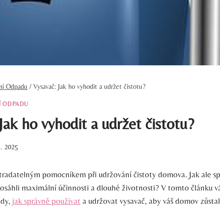
ění Odpadu
/
Vysavač: Jak ho vyhodit a udržet čistotu?
Í ODPADU
Jak ho vyhodit a udržet čistotu?
2. 2025
tradatelným pomocníkem při udržování čistoty domova. Jak ale s
dosáhli maximální účinnosti a dlouhé životnosti? V tomto článku
ady,
jak správně používat
a udržovat vysavač, aby váš domov zůstal 