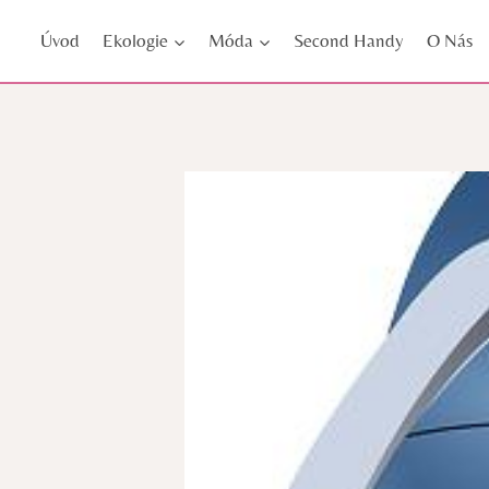
Přeskočit
Úvod
Ekologie
Móda
Second Handy
O Nás
na
obsah