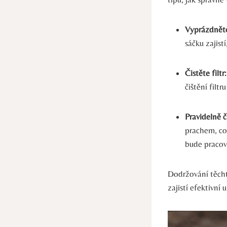
Vyprázdněte
sáčku zajist
Čistěte filtr:
čištění filt
Pravidelně č
prachem, což
bude pracov
Dodržování těcht
zajistí efektivní