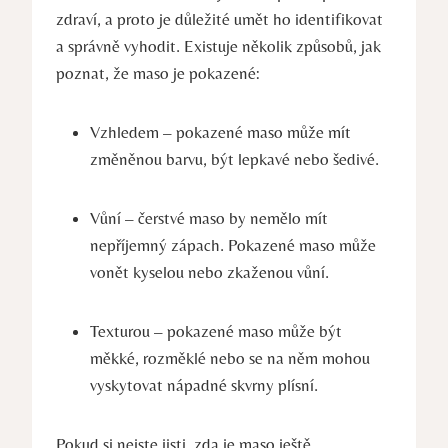
zdraví, a proto je důležité umět ho identifikovat
a správně vyhodit. Existuje několik způsobů, jak
poznat, že maso je pokazené:
Vzhledem – pokazené maso může mít
změněnou barvu, být lepkavé nebo šedivé.
Vůní – čerstvé maso by nemělo mít
nepříjemný zápach. Pokazené maso může
vonět kyselou nebo zkaženou vůní.
Texturou – pokazené maso může být
měkké, rozměklé nebo se na něm mohou
vyskytovat nápadné skvrny plísní.
Pokud si nejste jisti, zda je maso ještě