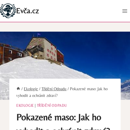
Přeskočit
Evča.cz
na
obsah
/
Ekologie
/
Třídění Odpadu
/
Pokazené maso: Jak ho
vyhodit a ochránit zdraví?
EKOLOGIE
|
TŘÍDĚNÍ ODPADU
Pokazené maso: Jak ho