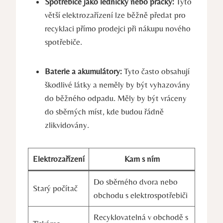
Spotřebiče jako ledničky nebo pračky:
Tyto
větší elektrozařízení lze běžně předat pro
recyklaci přímo prodejci při nákupu nového
spotřebiče.
Baterie a akumulátory:
Tyto často obsahují
škodlivé látky a neměly by být vyhazovány
do běžného odpadu. Měly by být vráceny
do sběrných míst, kde budou řádně
zlikvidovány.
Elektrozařízení
Kam s ním
Do sběrného dvora nebo
Starý počítač
obchodu s elektrospotřebiči
Recyklovatelná v obchodě s