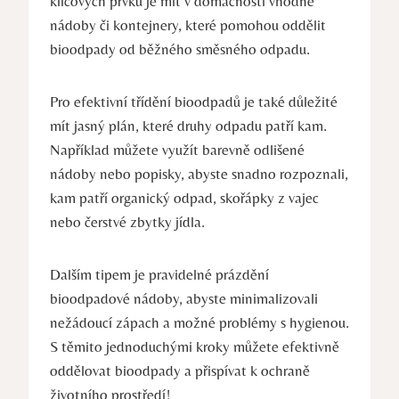
klíčových prvků je mít v domácnosti vhodné
nádoby či kontejnery, které pomohou oddělit
bioodpady od běžného směsného odpadu.
Pro efektivní třídění bioodpadů je také důležité
mít jasný plán, které druhy odpadu patří kam.
Například můžete využít barevně odlišené
nádoby nebo popisky, abyste snadno rozpoznali,
kam patří organický odpad, skořápky z vajec
nebo čerstvé zbytky jídla.
Dalším tipem je pravidelné prázdění
bioodpadové nádoby, abyste minimalizovali
nežádoucí zápach a možné problémy s hygienou.
S těmito jednoduchými kroky můžete efektivně
oddělovat bioodpady a přispívat k ochraně
životního prostředí!