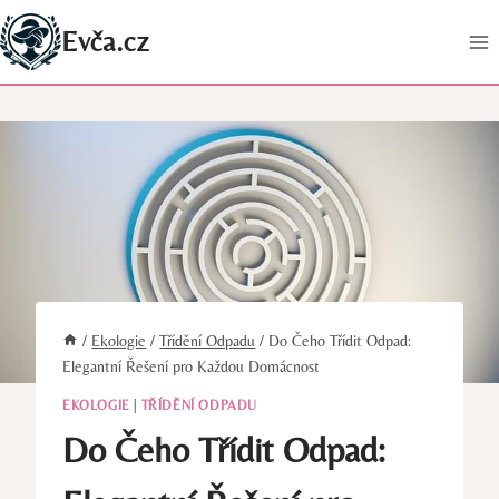
Přeskočit
Evča.cz
na
obsah
/
Ekologie
/
Třídění Odpadu
/
Do Čeho Třídit Odpad:
Elegantní Řešení pro Každou Domácnost
EKOLOGIE
|
TŘÍDĚNÍ ODPADU
Do Čeho Třídit Odpad: