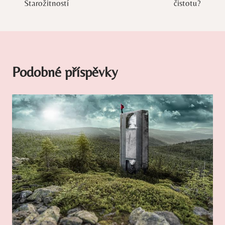
příspěvek
Starožitností
čistotu?
Podobné příspěvky