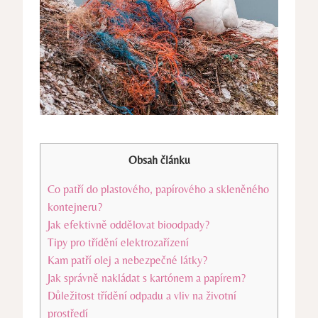
Obsah článku
Co patří do plastového, papírového a skleněného
kontejneru?
Jak efektivně oddělovat bioodpady?
Tipy pro třídění elektrozařízení
Kam patří olej a nebezpečné látky?
Jak správně nakládat s kartónem a papírem?
Důležitost třídění odpadu a vliv na životní
prostředí