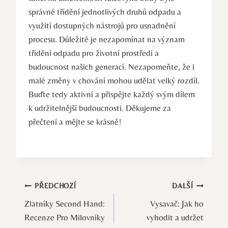
správné třídění jednotlivých druhů odpadu a
využití dostupných nástrojů pro usnadnění
procesu. Důležité je nezapomínat na význam
třídění odpadu pro životní prostředí a
budoucnost našich generací. Nezapomeňte, že i
malé změny v chování mohou udělat velký rozdíl.
Buďte tedy aktivní a přispějte každý svým dílem
k udržitelnější budoucnosti. Děkujeme za
přečtení a mějte se krásně!
Navigace
PŘEDCHOZÍ
DALŠÍ
Zlatníky Second Hand:
Vysavač: Jak ho
pro
Recenze Pro Milovníky
vyhodit a udržet