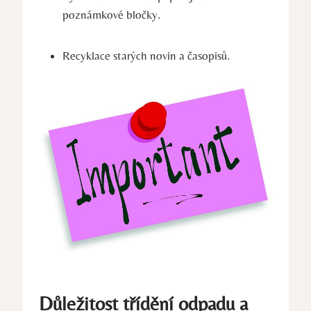
poznámkové bločky.
Recyklace starých novin a časopisů.
Důležitost třídění odpadu a