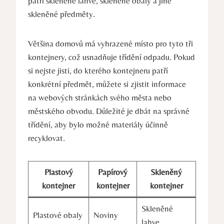
patří skleněné lahve, skleněné obaly a jiné
skleněné předměty.
Většina domovů má vyhrazené místo pro tyto tři
kontejnery, což usnadňuje třídění odpadu. Pokud
si nejste jisti, do kterého kontejneru patří
konkrétní předmět, můžete si zjistit informace
na webových stránkách svého města nebo
městského obvodu. Důležité je dbát na správné
třídění, aby bylo možné materiály účinně
recyklovat.
Plastový
Papírový
Skleněný
kontejner
kontejner
kontejner
Skleněné
Plastové obaly
Noviny
lahve