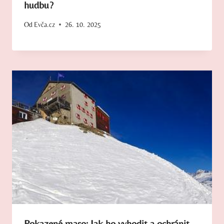
hudbu?
Od
Evča.cz
26. 10. 2025
Pokazené maso: Jak ho vyhodit a ochránit