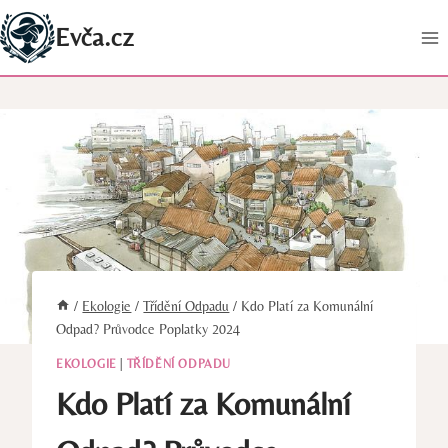
Přeskočit
Evča.cz
na
obsah
/
Ekologie
/
Třídění Odpadu
/
Kdo Platí za Komunální
Odpad? Průvodce Poplatky 2024
EKOLOGIE
|
TŘÍDĚNÍ ODPADU
Kdo Platí za Komunální