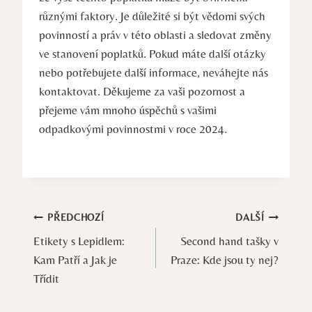
různými faktory. Je důležité si být vědomi svých
povinností a práv v této oblasti a sledovat změny
ve stanovení poplatků. Pokud máte další otázky
nebo potřebujete další informace, neváhejte nás
kontaktovat. Děkujeme za vaši pozornost a
přejeme vám mnoho úspěchů s vašimi
odpadkovými povinnostmi v roce 2024.
Navigace
PŘEDCHOZÍ
DALŠÍ
Etikety s Lepidlem:
Second hand tašky v
pro
Kam Patří a Jak je
Praze: Kde jsou ty nej?
příspěvek
Třídit