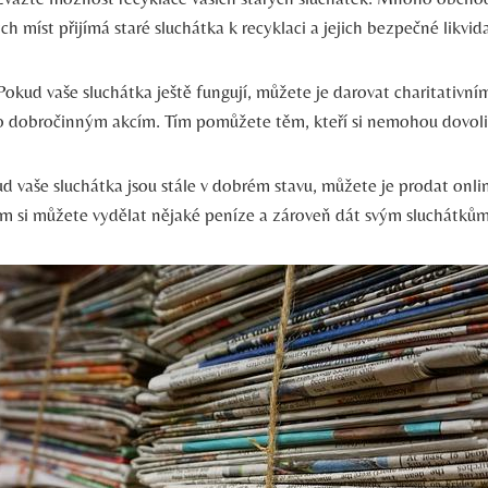
 míst přijímá ⁢staré⁢ sluchátka k recyklaci a⁣ jejich bezpečné likvida
okud vaše sluchátka ještě fungují, můžete je darovat charitativní
 dobročinným akcím. Tím pomůžete těm, kteří ⁤si nemohou dovoli
 vaše sluchátka ⁤jsou stále v dobrém stavu, můžete je prodat onl
m si‍ můžete vydělat nějaké ‍peníze a zároveň dát ‌svým ‌sluchátk