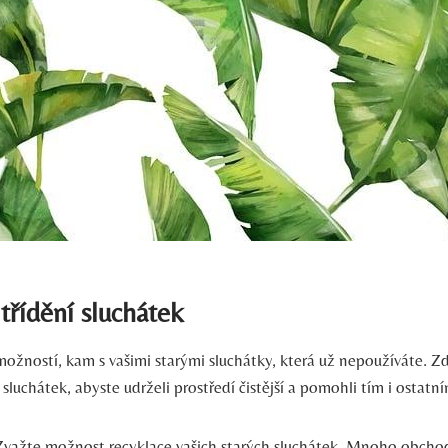
třídění sluchátek
žností, kam ‍s vašimi starými sluchátky, která už nepoužíváte. ⁣Zde
 sluchátek, abyste⁤ udrželi prostředí čistější a pomohli tím i ostatn
važte možnost recyklace vašich starých sluchátek. Mnoho obchod