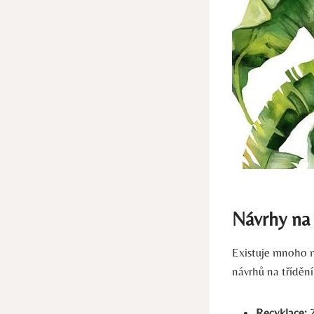
Návrhy na 
Existuje mnoho mo
návrhů na třídění
Recyklace:
Z