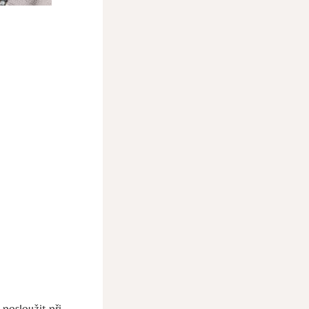
osloužit ​při