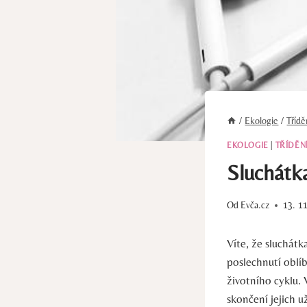
/
Ekologie
/
Tříd
EKOLOGIE
|
TŘÍDĚN
Sluchátk
Od
Evča.cz
13. 1
Víte, že sluchátk
⁢poslechnutí obl
životního cyklu.
skončení jejich u