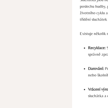
poslechu hudby, 
životního cyklu a
třídění slucháte
Existuje několik 
Recyklace:
S
správně⁢ zpr
Darování:
Po
nebo ​školní
Vrácení výro
sluchátka ‍a 