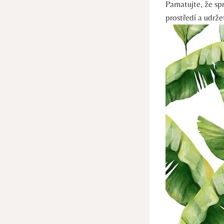
Pamatujte,⁣ že s
prostředí‌ a ⁢udr