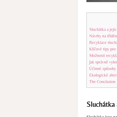
Sluchátka ‌a jeji
Návrhy na tříděn
Recyklace sluchá
Klíčové​ tipy pro
Možnosti‍ recykl
Jak správně vyho
Účinné ​způsoby 
Ekologické altern
The⁢ Conclusion
Sluchátka ‌
Sluchátka jsou n