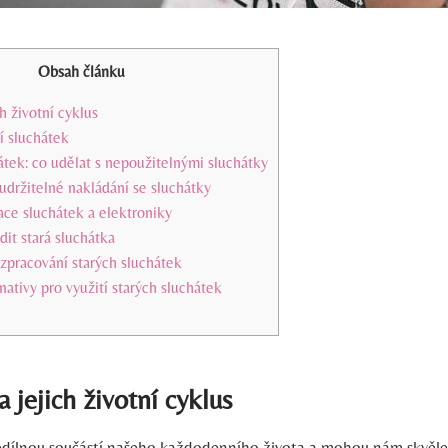
Obsah článku
ch životní cyklus
í sluchátek
tek: co ⁢udělat‍ s nepoužitelnými sluchátky
 udržitelné nakládání ⁤se sluchátky
ace sluchátek a ⁢elektroniky
dit stará sluchátka
zpracování starých sluchátek
ativy pro ⁣využití starých sluchátek
a jejich životní cyklus
edílnou součástí našeho ‍každodenního ⁤života a mohou nám skvěle p