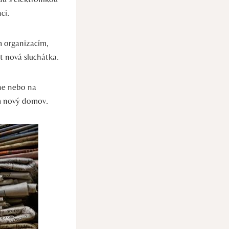
ci.
m organizacím,
t nová sluchátka.
ine nebo na
ům nový domov.