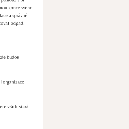
hnou konce svého
klace a správné
izovat odpad.
de ⁢budou‌
í ‌organizace
te vrátit stará