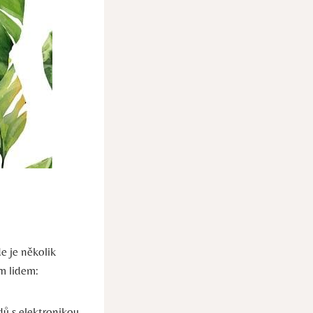
 je ⁤několik
ím lidem:
ů s elektronikou