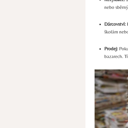
nebo sběrných
Dárcovství:
P
školám nebo
Prodej:
Pokud
bazarech. Tí