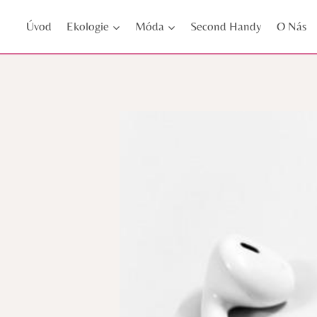
Přeskočit
Úvod
Ekologie
Móda
Second Handy
O Nás
na
obsah