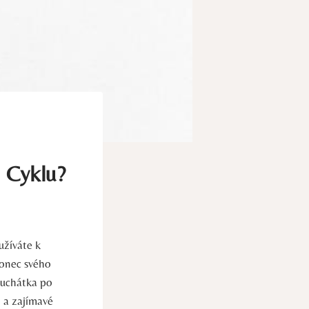
m Cyklu?
užíváte k
konec svého
luchátka‍ po
‌a ⁤zajímavé