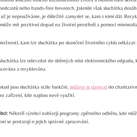
podcastů nebo hands-free hovorech. Jakmile však sluchátka ⁤dosá
 ⁢už je ‌nepoužíváme, je ‍důležité zamyslet se,‌ kam s nimi dál. Recy
k může ⁢mít pozitivní dopad na životní prostředí a pomoci minimal
⁣možností, kam‍ lze sluchátka po skončení životního cyklu‌ odkázat:
luchátka lze odevzdat do sběrných míst elektronického odpadu, k
acována a recyklována.
kud jsou⁢ sluchátka stále funkční,
můžete je darovat
do charitativn
ho zařízení, kde najdou nové využití.
bci:
Někteří‌ výrobci nabízejí programy⁣ zpětného odběru, kde může
oni se postarají o jejich ‍správné zpracování.