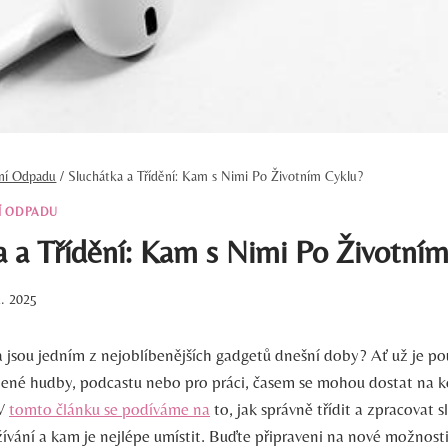
ění Odpadu
/
Sluchátka a Třídění: Kam s Nimi Po Životním Cyklu?
Í ODPADU
a a Třídění: Kam s Nimi Po Životní
1. 2025
a jsou jedním z nejoblíbenějších gadgetů dnešní doby? Ať už je po
íbené hudby, podcastu nebo pro ​práci, časem ⁤se mohou dostat na 
 V
tomto článku se podíváme na
to, jak správně třídit a zpracovat s
žívání a kam je‌ nejlépe umístit. Buďte připraveni na‌ nové možnosti 