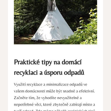
Praktické​ tipy na domácí⁣
recyklaci⁤ a úsporu odpadů
Využití recyklace a minimalizace odpadů ve
vašem domácnosti může ⁢být snadné⁢ a efektivní.
Začněte tím, že vyhodíte ‍nevyužitelné a‌
nepotřebné věci, které zbytečně zabírají místo a⁣
tvoří odpad.⁣ Zde máme několik praktických tipů,