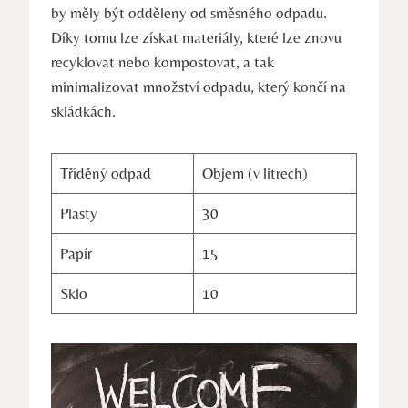
by měly‍ být odděleny ⁢od směsného odpadu.
Díky tomu lze⁣ získat materiály, které lze znovu
recyklovat nebo kompostovat, a ⁣tak
minimalizovat množství⁣ odpadu, který končí na
skládkách.
Tříděný odpad
Objem (v litrech)
Plasty
30
Papír
15
Sklo
10