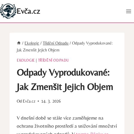
Přeskočit
Evča.cz
na
obsah
/
Ekologie
/
Třídění Odpadu
/
Odpady Vyprodukované:
Jak Zmenšit Jejich Objem
EKOLOGIE
|
TŘÍDĚNÍ ODPADU
Odpady Vyprodukované:
Jak Zmenšit Jejich Objem
Od
Evča.cz
14. 3. 2026
V dnešní⁤ době​ se ‌stále⁣ více ⁤zaměřujeme na⁢
ochranu životního prostředí a snižování ⁤množství
vyprodukovaných odpadů.⁢ V‌
tomto článku se