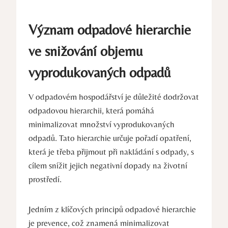
Význam odpadové‍ hierarchie
ve snižování objemu
vyprodukovaných⁢ odpadů
V odpadovém hospodářství je ⁤důležité ‍dodržovat
‍odpadovou ⁢hierarchii, která ‍pomáhá
minimalizovat množství ​vyprodukovaných
odpadů. Tato⁢ hierarchie⁤ určuje⁣ pořadí opatření,⁣
která je⁤ třeba⁣ přijmout ​při⁣ nakládání s odpady,‌ s
cílem‌ snížit jejich‍ negativní⁤ dopady na životní
prostředí.
Jedním z klíčových principů odpadové‌ hierarchie
je ​prevence, což znamená‌ minimalizovat