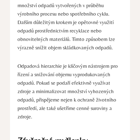
množství ⁣odpadů​ vytvořených⁢ v průběhu
⁢výrobního ⁤procesu ​nebo spotřebního⁢ cyklu.
Dalším důležitým krokem je opětovné​ využití
odpadů ‌prostřednictvím recyklace nebo
obnovitelných materiálů. Tímto způsobem⁢ lze
výrazně snížit objem skládkovaných odpadů.
Odpadová hierarchie ⁢je ⁣klíčovým nástrojem‍ pro
⁤řízení a snižování‌ objemu vyprodukovaných
odpadů. ​Pokud se podaří efektivně využívat⁤
zdroje a ​minimalizovat množství ‍vyhozených
odpadů, ​přispějeme nejen​ k ochraně životního
prostředí, ale také‌ ušetříme⁢ cenné suroviny a
zdroje.