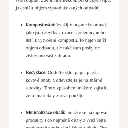
jak‌ snížit objem‌ vyprodukovaných odpadů:
Kompostování:
⁣Využijte organický odpad,
jako jsou zbytky ‍z ovoce a​ zeleniny nebo
listí, ​k vytvoření ‌kompostu. To nejen‌ sníží‍
objem odpadu, ⁣ale ⁤také‌ vám poskytne⁤
živiny pro vaši zahradu.
Recyklace:
Oddělte sklo, papír, plast ⁣a
⁣kovové obaly a odevzdejte⁢ je na ⁣sběrné
‍suroviny. ⁣Tímto způsobem můžete zajistit,‌
že se materiály ⁤znovu použijí.
Minimalizace obalů:
​ Snažte‍ se nakupovat
produkty s co nejméně obaly a využívejte⁣
opakovaně naplnitelné lahve a obaly. Tím