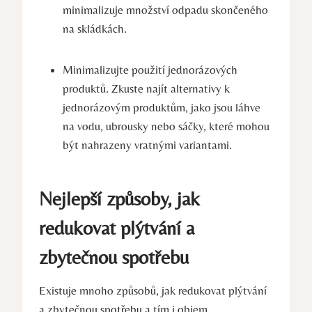
⁣minimalizuje množství odpadu skončeného
na skládkách.
Minimalizujte‌ použití jednorázových‍
produktů. Zkuste najít alternativy k
jednorázovým produktům, jako jsou láhve
na‌ vodu, ubrousky nebo ​sáčky, které mohou
být ⁤nahrazeny vratnými variantami.
Nejlepší ‌způsoby, jak
redukovat plýtvání ⁢a
zbytečnou spotřebu
Existuje mnoho způsobů, ⁢jak redukovat plýtvání
a ⁤zbytečnou⁣ spotřebu⁢ a ⁢tím‍ i ⁢objem