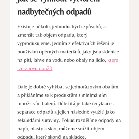
nadbytečných odpadů
Existuje⁢ několik jednoduchých způsobů, ‍a
zmenšit tak ​objem odpadu,​ který⁢
vyprodukujeme. Jedním z efektivních řešení⁤ je
používání opěrných materiálů, jako​ jsou sklenice
na pití, láhve na vodu ‍nebo⁣ obaly na ‍jídlo,
které
lze znovu použít
.
Dále⁣ je dobré vyhýbat se jednorázovým‌ obalům
a ‌přikláníme se⁢ k produktům⁣ s minimálním
množstvím balení. Důležitá je také‌ recyklace -‌
separace ​odpadů ⁣a jejich následné využití⁢ jako
sekundární suroviny. Pokud rozdělíme‌ odpady​ na⁤
papír, plasty a ‌sklo,‍ můžeme ⁢snížit objem
⁢odpadu, který skončí na skládce.