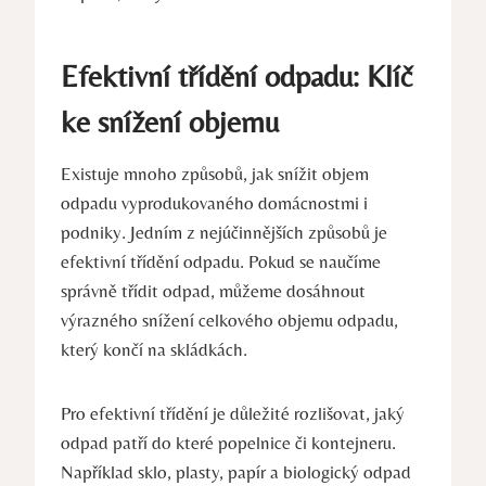
Efektivní třídění odpadu:‌ Klíč
ke‌ snížení objemu
Existuje mnoho ‌způsobů, jak snížit objem
odpadu vyprodukovaného domácnostmi ⁢i
podniky.⁣ Jedním⁤ z nejúčinnějších způsobů je
‍efektivní třídění​ odpadu. Pokud se ⁢naučíme
⁢správně třídit odpad, ​můžeme dosáhnout
výrazného snížení celkového objemu‍ odpadu,
který končí na skládkách.
Pro ⁣efektivní třídění ‍je důležité rozlišovat, jaký
odpad ‌patří do které popelnice či⁢ kontejneru.
Například ‌sklo, plasty, papír a biologický odpad