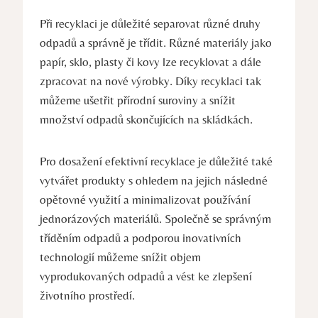
Při⁤ recyklaci je⁣ důležité⁣ separovat ⁤různé druhy
‍odpadů‌ a správně ⁣je třídit. Různé materiály jako‍
papír, sklo, plasty ​či‍ kovy ​lze recyklovat a⁢ dále
zpracovat na⁣ nové výrobky. Díky⁤ recyklaci ⁢tak
můžeme ušetřit​ přírodní‌ suroviny a snížit
množství odpadů skončujících na ⁣skládkách.
Pro dosažení efektivní recyklace je ‍důležité také
vytvářet produkty s ohledem na jejich​ následné
opětovné využití a minimalizovat používání⁣
jednorázových‌ materiálů. Společně⁤ se správným
tříděním odpadů⁤ a podporou inovativních
‍technologií⁣ můžeme snížit ⁢objem‍
vyprodukovaných‍ odpadů a vést ke⁤ zlepšení ​
životního prostředí.