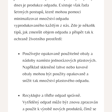
dnes ​je produkce odpadu. ⁣Existuje však řada
šetrných postupů, které mohou⁣ pomoci
minimalizovat množství ⁤odpadu⁢
vyprodukovaného⁤ každým z nás. Zde je několik
‍tipů, jak zmenšit objem​ odpadu a přispět ‍tak⁢ k
ochraně​ životního prostředí:
Používejte opakovaně použitelné obaly a
nádoby namísto jednorázových⁢ plastových.
Například skleněné lahve nebo ⁤kovové
‍obaly mohou být použity opakovaně a
snížit tak množství⁣ plastového odpadu.
Recyklujte a třiďte odpad⁣ správně.
Vytříděný odpad ​může být znovu zpracován
a použit k⁤ výrobě ⁢nových⁢ produktů, čímž⁣ se