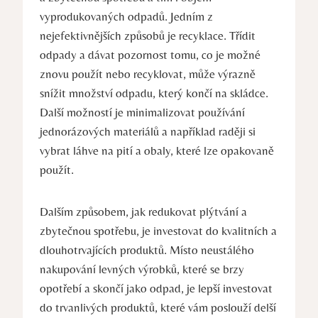
vyprodukovaných odpadů. Jedním z
nejefektivnějších ⁤způsobů je⁣ recyklace. Třídit
‌odpady ⁣a dávat pozornost tomu, co je možné
znovu použít nebo recyklovat, může výrazně
snížit‍ množství ‌odpadu,⁣ který⁣ končí na skládce.
⁣Další možností ‌je minimalizovat používání
jednorázových materiálů a například⁣ raději si​
vybrat láhve na pití a obaly, které lze opakovaně
použít.
Dalším ‌způsobem,⁣ jak ​redukovat plýtvání a
zbytečnou spotřebu,⁤ je investovat do kvalitních⁢ a
dlouhotrvajících produktů. ​Místo ‌neustálého
nakupování levných výrobků, které‌ se brzy
‌opotřebí‍ a skončí jako ⁢odpad,⁣ je lepší investovat‌
do⁢ trvanlivých​ produktů, které vám poslouží delší