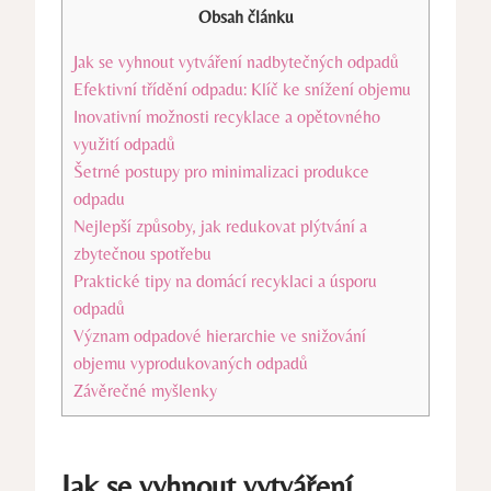
Obsah článku
Jak se vyhnout vytváření nadbytečných odpadů
Efektivní třídění odpadu:‌ Klíč ke‌ snížení objemu
Inovativní možnosti ⁣recyklace ⁣a opětovného⁣
využití ⁢odpadů
Šetrné‌ postupy pro ⁤minimalizaci ⁣produkce‌
odpadu
Nejlepší ‌způsoby, jak redukovat plýtvání ⁢a
zbytečnou spotřebu
Praktické​ tipy na domácí⁣ recyklaci⁤ a úsporu
odpadů
Význam odpadové‍ hierarchie ve snižování
objemu vyprodukovaných⁢ odpadů
Závěrečné‍ myšlenky
Jak se vyhnout vytváření