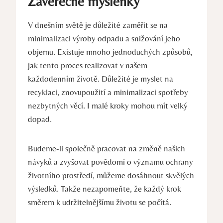
Závěrečné‍ myšlenky
V dnešním světě ⁢je důležité ⁤zaměřit se na
minimalizaci výroby‍ odpadu a snižování jeho‌
objemu. ⁢Existuje ​mnoho jednoduchých⁢ způsobů,
jak​ tento proces realizovat v našem
⁢každodenním⁢ životě. Důležité je myslet na
recyklaci, znovupoužití ‌a minimalizaci ‌spotřeby
nezbytných věcí. I malé‌ kroky mohou mít velký
dopad.
Budeme-li společně pracovat ⁣na změně našich
návyků ⁢a zvyšovat​ povědomí⁢ o významu​ ochrany
životního prostředí, můžeme dosáhnout‍ skvělých
výsledků. Takže nezapomeňte,‍ že ⁤každý krok⁣
směrem ‌k‌ udržitelnějšímu‍ životu se počítá.