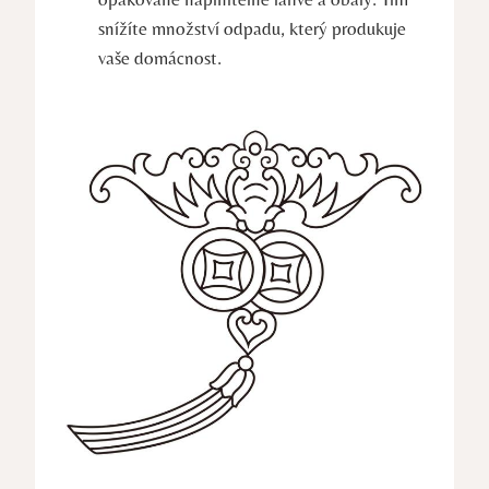
snížíte⁣ množství odpadu, který produkuje
vaše domácnost.