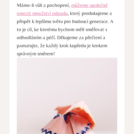
Máme-li vůli⁢ a⁢ pochopení,
můžeme společně
omezit množství odpadu
, který produkujeme a
přispět k‌ lepšímu světu pro budoucí generace. A
to‌ je cíl, ⁢ke kterému bychom měli směřovat s⁣
odhodláním a péčí. Děkujeme‌ za ‌přečtení⁢ a
‍pamatujte, že každý krok⁤ kupředu ⁤je krokem
správným směrem!