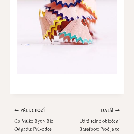
Navigace
PŘEDCHOZÍ
DALŠÍ
Co Může Být v Bio
Udržitelné oblečení
pro
Odpadu: Průvodce
Barefoot: Proč je to