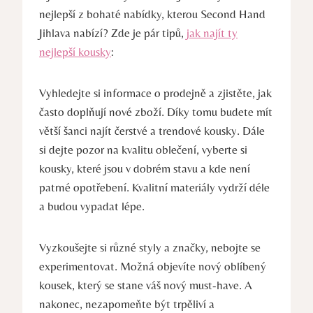
nejlepší z bohaté nabídky, kterou Second Hand
Jihlava nabízí? Zde je pár ⁣tipů,⁢
jak najít ty
nejlepší kousky
:
Vyhledejte ‍si informace o prodejně a zjistěte, jak
často doplňují nové zboží. Díky tomu budete mít
větší šanci najít čerstvé a‍ trendové kousky. Dále
si dejte pozor⁤ na kvalitu⁣ oblečení, vyberte si
kousky, které jsou v dobrém stavu a kde není
patrné ⁣opotřebení. Kvalitní materiály⁢ vydrží déle
a‌ budou vypadat lépe.
Vyzkoušejte si různé styly ⁤a značky, ‌nebojte se‍
experimentovat. Možná ⁤objevíte⁤ nový oblíbený
kousek, který se stane váš nový must-have. A
nakonec, nezapomeňte být trpěliví a