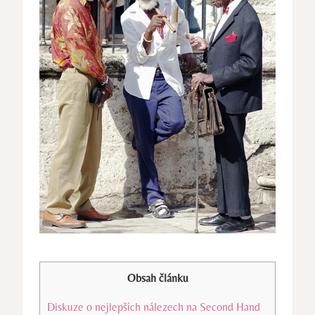
Obsah článku
Diskuze o nejlepších⁢ nálezech na Second Hand⁢