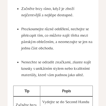
Začněte ⁢brzy ráno, ​když je zboží
nejčerstvější a nejlépe dostupné.
Prozkoumejte různé⁣ oddělení, nechejte ⁤se
překvapit tím, co můžete najít třeba mezi‌
pánským oblečením, a⁣ neomezujte se jen na
jednu část obchodu.
Nenechte se odradit značkami, zkuste najít
⁢kousky s unikátním stylem​ nebo kvalitními​
materiály, které vám padnou jako ulité.
Tip
Popis
Vydejte‍ se do Second Handu
Začněte brzy