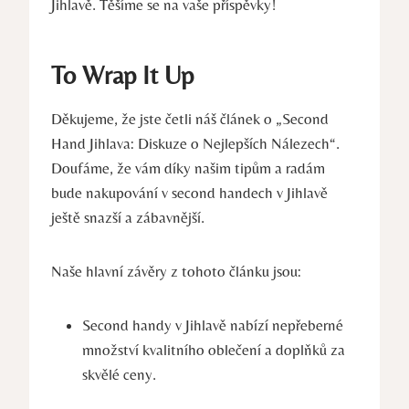
Jihlavě. Těšíme se na vaše příspěvky!
To Wrap It Up
Děkujeme, že jste ‍četli náš článek o „Second⁣
Hand Jihlava: Diskuze o ⁢Nejlepších Nálezech“.
Doufáme, že ​vám díky našim tipům a radám​
bude nakupování v ‍second ​handech v Jihlavě
ještě snazší a zábavnější.
Naše hlavní závěry z tohoto článku jsou:
Second handy​ v Jihlavě nabízí nepřeberné
množství kvalitního oblečení a doplňků za
skvělé‍ ceny.