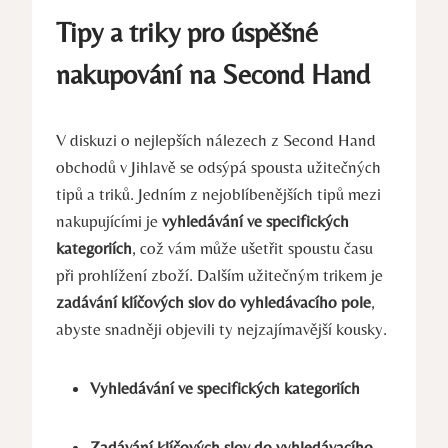
Tipy a triky pro ⁢úspěšné
nakupování na Second⁤ Hand
V diskuzi o nejlepších nálezech ‍z Second Hand
obchodů v⁢ Jihlavě se odsýpá ⁤spousta užitečných⁣
tipů‌ a triků. Jedním z nejoblíbenějších tipů mezi
nakupujícími je
vyhledávání ve specifických
⁢kategoriích
,‌ což vám může ušetřit spoustu času⁢
při ‍prohlížení zboží. Dalším užitečným ⁣trikem je
zadávání klíčových slov ⁤do⁤ vyhledávacího⁣ pole
,
abyste snadněji objevili ty nejzajímavější kousky.
Vyhledávání ve specifických kategoriích
Zadávání ⁢klíčových slov do vyhledávacího