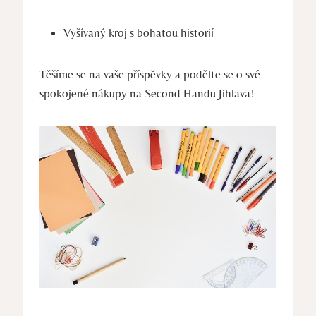
Vyšívaný kroj s bohatou historií
Těšíme se ​na vaše ⁢příspěvky a podělte se o své⁣
spokojené nákupy⁢ na ⁢Second Handu Jihlava!