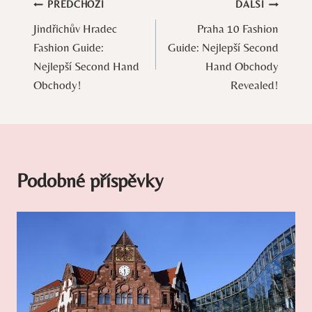
Navigace
PŘEDCHOZÍ
DALŠÍ
Jindřichův Hradec
Praha 10 Fashion
pro
Fashion Guide:
Guide: Nejlepší Second
příspěvek
Nejlepší Second Hand
Hand Obchody
Obchody!
Revealed!
Podobné příspěvky