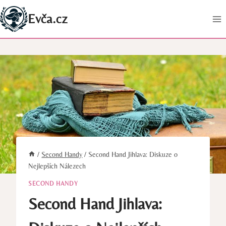
Přeskočit
Evča.cz
na
obsah
/
Second Handy
/
Second Hand Jihlava: Diskuze o
Nejlepších Nálezech
SECOND HANDY
Second Hand Jihlava: