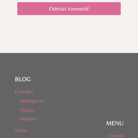
BLOG
Ekologie
Mikroplasty
Třídění
Odpadu
MENU
Móda
Úvodní