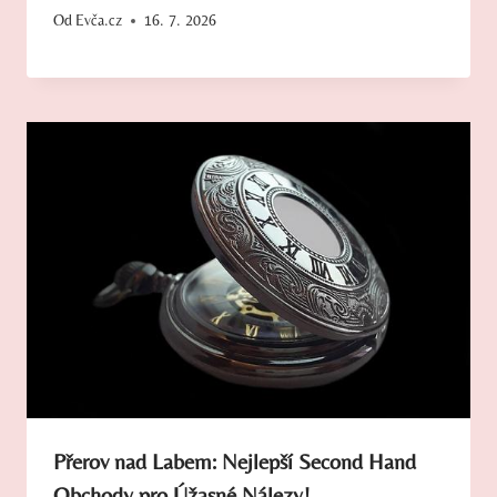
Od
Evča.cz
16. 7. 2026
Přerov nad Labem: Nejlepší Second Hand
Obchody pro Úžasné Nálezy!