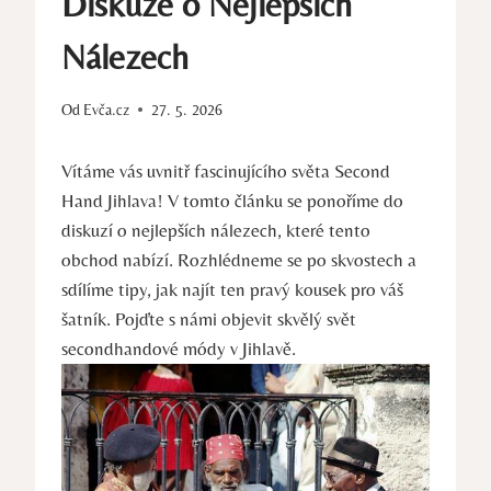
Diskuze o Nejlepších
Nálezech
Od
Evča.cz
27. 5. 2026
Vítáme ⁣vás uvnitř fascinujícího světa Second
Hand Jihlava! V tomto ⁣článku ⁢se ponoříme do
diskuzí o nejlepších nálezech, které tento
obchod nabízí. Rozhlédneme se po skvostech a
sdílíme tipy, jak najít⁤ ten pravý kousek pro váš
šatník. Pojďte s námi⁤ objevit skvělý svět
secondhandové módy v Jihlavě.