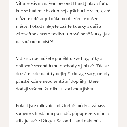
Vítáme vás​ na našem ‍Second​ Hand⁢ Jihlava ⁢fóru,
kde se⁣ budeme bavit o nejlepších nálezech, které
můžete ‍udělat při nákupu oblečení v našem
městě. Pokud milujete ‌zažité kousky s duší a‍
zároveň se chcete podívat​ do​ své peněženky, jste
na správném místě!
V diskuzi se můžete⁤ podělit o své tipy, triky a
oblíbené second ​hand obchody v Jihlavě. Zde se
dozvíte, kde‌ najít ty ‌nejlepší vintage šaty, trendy
⁤pánské košile nebo unikátní doplňky, které
dodají vašemu šatníku tu správnou jiskru.
Pokud jste milovníci udržitelné módy a zábavy
spojené s hledáním pokladů,⁤ připojte se k nám a
sdílejte své zážitky z Second Hand nákupů v