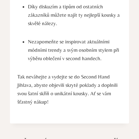
Díky diskuzím a tipům od ostatních
zákazníků můžete najít⁢ ty nejlepší kousky ‍a ​
skvělé nálezy.
Nezapomeňte se inspirovat aktuálními
módními trendy a svým osobním ⁢stylem ​při⁢
výběru oblečení ⁣v second handech.
Tak neváhejte a vydejte se ​do Second Hand
Jihlava, abyste ​objevili⁤ skryté poklady a doplnili
svou šatní skříň o unikátní kousky. Ať se vám
šťastný nákup!