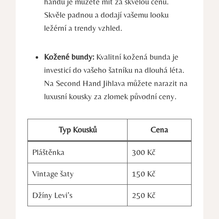
‌handu je můžete mít za skvělou cenu.
Skvěle padnou a ⁢dodají vašemu looku
ležérní a trendy vzhled.
Kožené⁣ bundy:
Kvalitní kožená bunda je
investicí do vašeho šatníku‌ na dlouhá léta.
Na Second Hand Jihlava můžete narazit na
luxusní kousky za zlomek původní ceny.
Typ Kousků
Cena
Pláštěnka
300 Kč
Vintage šaty
150 Kč
Džíny‌ Levi’s
250⁣ Kč