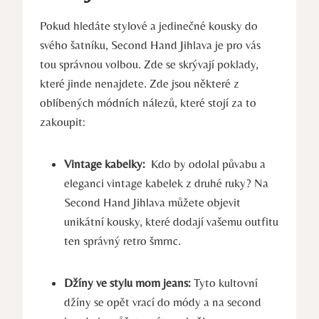
Pokud hledáte ‍stylové a jedinečné kousky ‌do
svého šatníku, Second⁤ Hand Jihlava je pro vás
tou správnou volbou. Zde‍ se skrývají‌ poklady,
⁤které jinde nenajdete.​ Zde jsou některé z
oblíbených módních nálezů, které stojí za to
zakoupit:
Vintage kabelky:
⁤ Kdo by odolal půvabu a
eleganci ⁤vintage kabelek z druhé ruky? Na⁢
Second Hand Jihlava můžete objevit
unikátní⁢ kousky, které⁢ dodají vašemu outfitu
ten správný retro šmrnc.
Džíny ve stylu mom jeans:
Tyto kultovní
džíny‍ se opět vrací ⁤do módy a na second