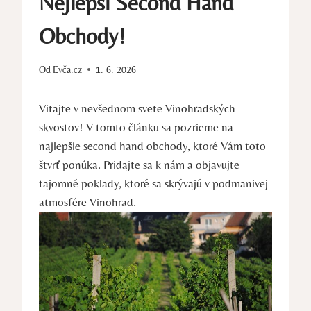
Nejlepší Second Hand
Obchody!
Od
Evča.cz
1. 6. 2026
Vitajte v nevšednom svete Vinohradských
skvostov! V tomto článku sa pozrieme na
najlepšie second hand obchody, ktoré Vám toto
štvrť ponúka. Pridajte sa k nám a objavujte
tajomné poklady, ktoré sa skrývajú v podmanivej
atmosfére Vinohrad.