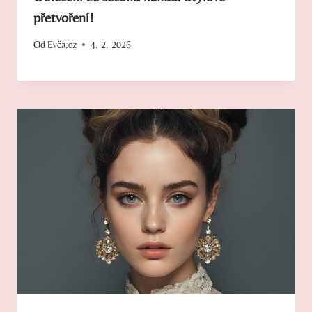
přetvoření!
Od
Evča.cz
4. 2. 2026