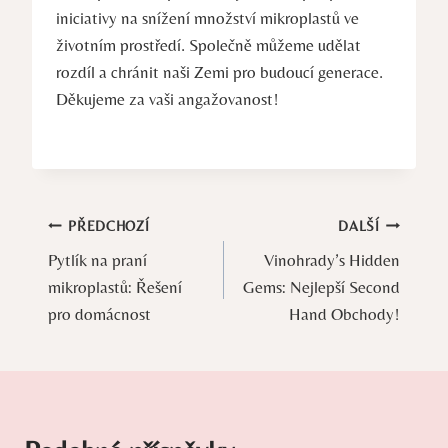
iniciativy na snížení množství mikroplastů ve
životním prostředí. Společně můžeme udělat
rozdíl a chránit naši Zemi pro budoucí generace.
Děkujeme za vaši angažovanost!
Navigace
PŘEDCHOZÍ
DALŠÍ
Pytlík na praní
Vinohrady’s Hidden
pro
mikroplastů: Řešení
Gems: Nejlepší Second
příspěvek
pro domácnost
Hand Obchody!