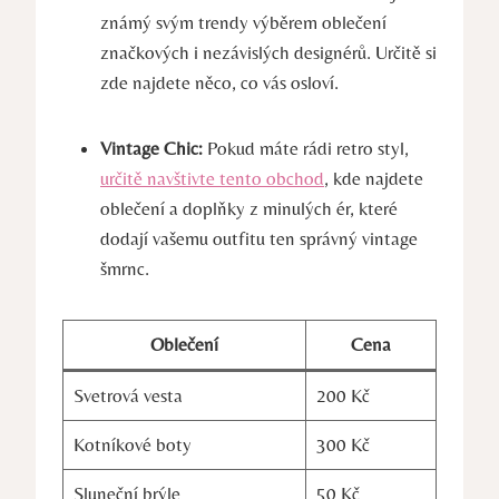
známý svým trendy výběrem oblečení
značkových i nezávislých designérů. Určitě si
zde najdete něco, co vás osloví.
Vintage Chic:
Pokud máte rádi retro styl,
určitě navštivte tento obchod
, kde najdete
oblečení a doplňky z minulých ér, které
dodají vašemu outfitu ten správný vintage
šmrnc.
Oblečení
Cena
Svetrová vesta
200 Kč
Kotníkové boty
300 Kč
Sluneční brýle
50 Kč