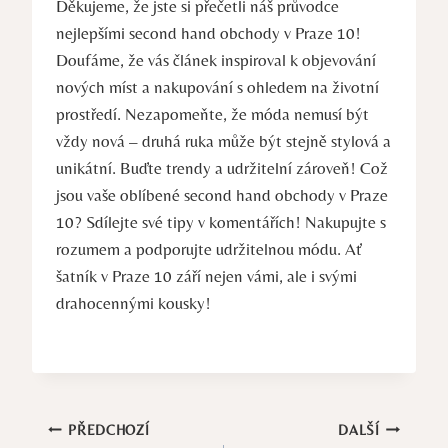
Děkujeme, že jste si přečetli náš průvodce
nejlepšími second hand obchody v Praze 10!
Doufáme, že vás článek inspiroval k objevování
nových míst a nakupování s ohledem na životní
prostředí. Nezapomeňte, že móda nemusí být
vždy nová – druhá ruka může být stejně stylová a
unikátní. Buďte trendy a udržitelní zároveň! Což
jsou vaše oblíbené second hand obchody v Praze
10? Sdílejte své tipy v komentářích! Nakupujte s
rozumem a podporujte udržitelnou módu. Ať
šatník v Praze 10 září nejen vámi, ale i svými
drahocennými kousky!
Navigace
PŘEDCHOZÍ
DALŠÍ