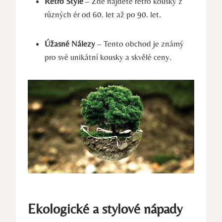
Retro Style
– Zde najdete retro kousky z
různých ér od 60. let až po 90. let.
Úžasné Nálezy
– Tento obchod je známý
pro své unikátní kousky a skvělé ceny.
Ekologické a stylové nápady