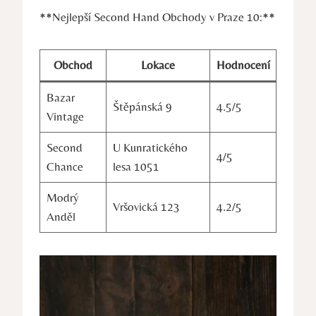
**Nejlepší Second Hand Obchody v Praze 10:**
Obchod
Lokace
Hodnocení
Bazar
Štěpánská 9
4.5/5
Vintage
Second
U Kunratického
4/5
Chance
lesa 1051
Modrý
Vršovická 123
4.2/5
Anděl