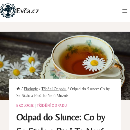
Přeskočit
Evča.cz
na
obsah
/
Ekologie
/
Třídění Odpadu
/
Odpad do Slunce: Co by
Se Stalo a Proč To Není Možné
EKOLOGIE
|
TŘÍDĚNÍ ODPADU
Odpad do Slunce: Co by