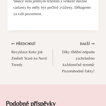
Slunce není jediným řešením a veškeré možné
varianty by měly být pečlivě zváženy. Děkujeme
za vaši pozornost.
Navigace
PŘEDCHOZÍ
DALŠÍ
Recyklace Kola: Jak
Díky třídění odpadu
pro
Změnit Staré na Nové
zachráněno
příspěvek
Trendy
každoročně stromů:
Pozoruhodné fakty!
Podobné příspěvky