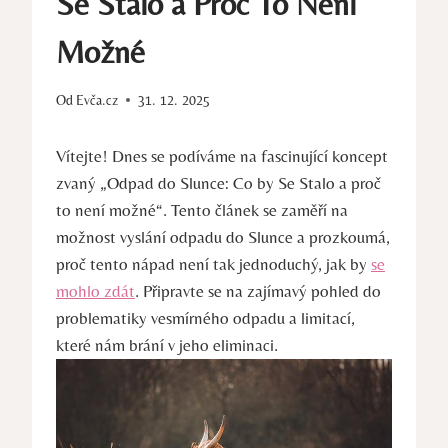
Se Stalo a Proč To Není
Možné
Od
Evča.cz
31. 12. 2025
Vítejte! Dnes se podíváme na fascinující koncept
zvaný „Odpad do Slunce: Co by Se Stalo a proč
to není možné“. Tento článek se zaměří na
možnost vyslání odpadu do Slunce a prozkoumá,
proč tento nápad není tak jednoduchý, jak by
se
mohlo zdát
. Připravte se na zajímavý pohled do
problematiky vesmírného odpadu a limitací,
které nám brání v jeho eliminaci.