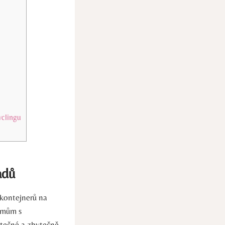
yclingu
adů
 kontejnerů na
émům s
ytečné a zbytečně