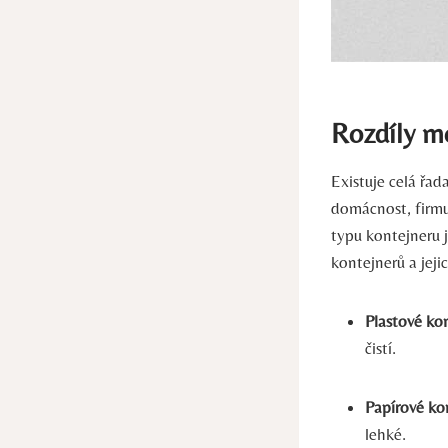
Rozdíly me
Existuje celá řa
domácnost, firmu
typu kontejneru 
kontejnerů a jeji
Plastové ko
čistí.
Papírové ko
lehké.