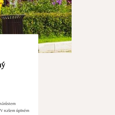
ný
 nárůstem
m. V našem úplném