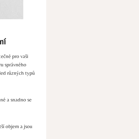
ní
tečné pro vaši
ěru správného
hled různých typů
olné a snadno se
tší objem a jsou