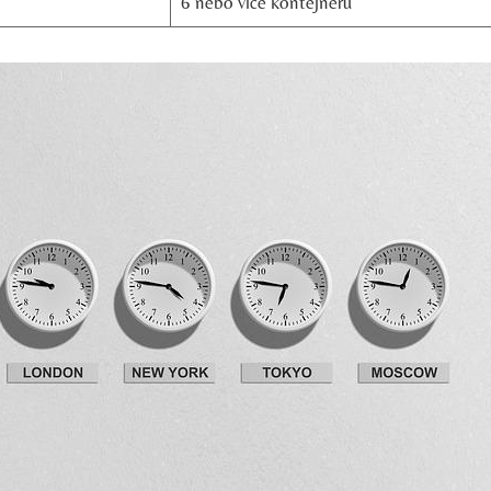
6 nebo více kontejnerů