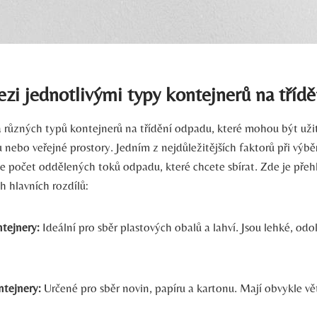
zi jednotlivými typy kontejnerů na třídě
da různých typů kontejnerů na třídění odpadu, které mohou být uži
 nebo veřejné prostory. Jedním z nejdůležitějších faktorů při výb
je počet oddělených toků odpadu, které chcete sbírat. Zde je pře
ch hlavních rozdílů:
ntejnery:
Ideální pro sběr plastových obalů a lahví. Jsou lehké, od
ntejnery:
Určené pro sběr novin, papíru a kartonu. Mají obvykle vě