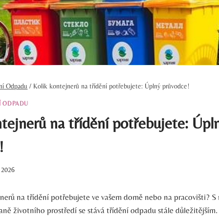
ění Odpadu
/
Kolik kontejnerů na třídění potřebujete: Úplný průvodce!
Í ODPADU
tejnerů na třídění potřebujete: Úpl
!
. 2026
ejnerů na třídění potřebujete ve vašem domě nebo na pracovišti? S
ně životního prostředí se stává třídění odpadu stále důležitější