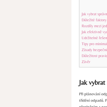
Jak vybrat správ
Důležité faktory
Rozdíly mezi jed
Jak efektivně vy
Udržitelné řešen
Tipy pro minima
Zásady bezpečné
Důležitost pravi
Závěr
Jak vybrat
Při plánování odp
třídění odpadů. 
přeplněním a nep