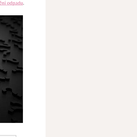
dění odpadu
.