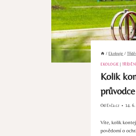
/
Ekologie
/
Tříd
EKOLOGIE
|
TŘÍDĚN
Kolik kon
průvodce
Od
Evča.cz
14. 6
Víte, kolik kont
povědomí o ochra