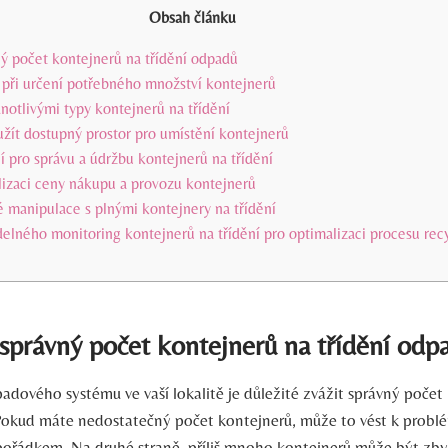
Obsah článku
ný počet kontejnerů na třídění odpadů
 při určení potřebného množství kontejnerů
notlivými typy kontejnerů na třídění
užít dostupný prostor pro umístění kontejnerů
í pro správu a údržbu kontejnerů na třídění
lizaci ceny nákupu a provozu kontejnerů
 manipulace s plnými kontejnery na třídění
delného monitoring kontejnerů na třídění pro optimalizaci procesu rec
 správný počet kontejnerů na třídění odp
adového systému ve vaší lokalitě je důležité zvážit správný počet
Pokud máte nedostatečný počet kontejnerů, může to vést k probl
ořádkem. Na druhé straně, příliš mnoho kontejnerů může být zb