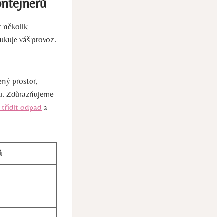
ontejnerů
t několik
ukuje váš provoz.
ný prostor,
ru. Zdůrazňujeme
 třídit odpad
a
ů