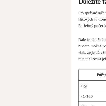
Důležité f
Pro správné urče
klíčových faktor
Potřebný počet k
Dále je důležité
budete možná pot
však, že je důlež
minimalizovat je
Počet
1-50
51-100