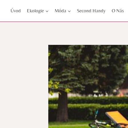
Přeskočit
Úvod
Ekologie
Móda
Second Handy
O Nás
na
obsah