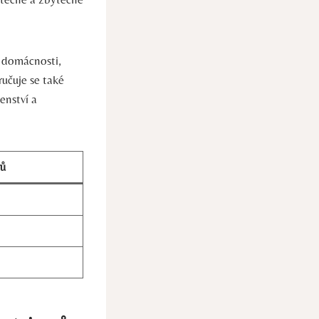
í domácnosti,
učuje se také
enství a
rů