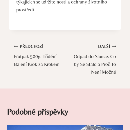
týkajících se udržitelnosti a ochrany životního
prostředí.
Navigace
PŘEDCHOZÍ
DALŠÍ
Frutpak 500g: Třídění
Odpad do Slunce: Co
pro
Balení Krok za Krokem
by Se Stalo a Proč To
příspěvek
Není Možné
Podobné příspěvky