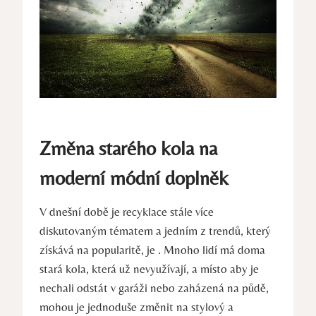
Změna starého kola na
moderní módní doplněk
V dnešní době je recyklace stále více
diskutovaným tématem a jedním z trendů, který
získává na popularitě, je . Mnoho lidí má doma
stará kola, která už nevyužívají, a místo aby je
nechali odstát v garáži nebo zaházená na půdě,
mohou je jednoduše změnit na stylový a