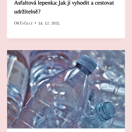
Asfaltová lepenka: Jak ji vyhodit a cestovat
udržitelně?
Od
Evča.cz
14. 12. 2025