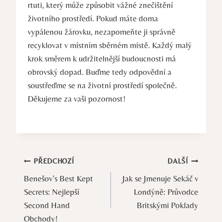
rtuti, který může způsobit vážné znečištění
životního prostředí. Pokud máte doma
vypálenou žárovku, nezapomeňte ji správně
recyklovat v místním sběrném místě. Každý malý
krok směrem k udržitelnější budoucnosti má
obrovský dopad. Buďme tedy odpovědní a
soustřeďme se na životní prostředí společně.
Děkujeme za vaši pozornost!
Navigace
PŘEDCHOZÍ
DALŠÍ
Benešov’s Best Kept
Jak se Jmenuje Sekáč v
pro
Secrets: Nejlepší
Londýně: Průvodce
příspěvek
Second Hand
Britskými Poklady
Obchody!