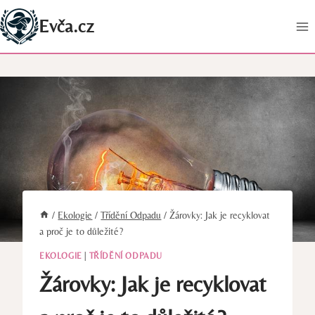
Přeskočit
Evča.cz
na
obsah
/
Ekologie
/
Třídění Odpadu
/
Žárovky: Jak je recyklovat
a proč je to důležité?
EKOLOGIE
|
TŘÍDĚNÍ ODPADU
Žárovky: Jak je recyklovat