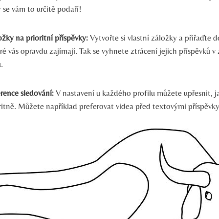
y se vám to určitě podaří!
ožky na prioritní příspěvky:
Vytvořte si vlastní záložky a přiřaďte d
ré vás opravdu zajímají. Tak se vyhnete ztrácení jejich příspěvků v
.
rence sledování:
V nastavení u každého profilu můžete upřesnit, j
oritně. Můžete například preferovat videa před textovými příspěv