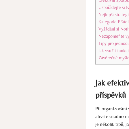
Efektivní způsob
Uspořádejte si F
Nejlepší strategi
Kategorie Přátel
Vyžádání si Noti
Nezapomeňte vyt
Tipy pro jednod
Jak využít funkc
Závěrečné myšl
Jak efekti
příspěvků
Při organizování 
abyste snadno moh
je několik tipů, 