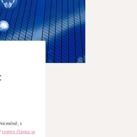
t
Nicméně, s
 V
tomto článku se