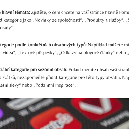
e hlavní témata:
Zjistěte, o čem chcete na vaší stránce hlavně ko
d kategorie jako „Novinky ze společnosti“, „Produkty a služby“, 
a rady“.
tegorie podle konkrétních obsahových typů:
Například můžete mít
 a videa“, „Textové příspěvky“, „Odkazy na blogové články“ nebo „
ciální kategorie pro sezónní obsah:
Pokud měníte obsah vaší strán
 svátků, nezapomeňte přidat kategorie pro této typy obsahu. Na
Letní slevy“ nebo „Podzimní inspirace“.