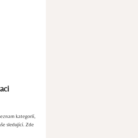
aci
seznam kategorií,
še sledující. Zde