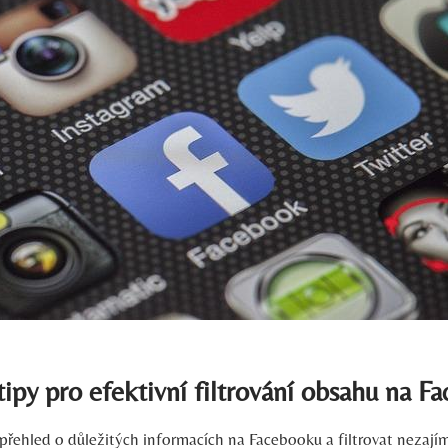
ipy pro efektivní filtrování obsahu na F
přehled o důležitých informacích na Facebooku a filtrovat nezaj