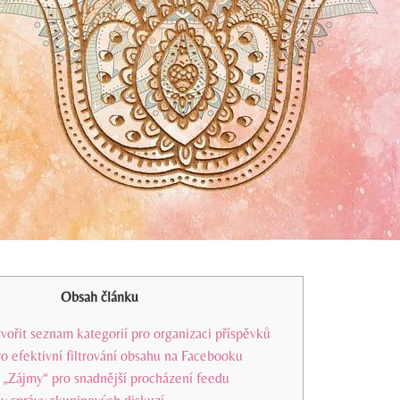
Obsah článku
tvořit seznam kategorií pro organizaci příspěvků
o efektivní filtrování obsahu na Facebooku
i „Zájmy“ pro snadnější procházení feedu