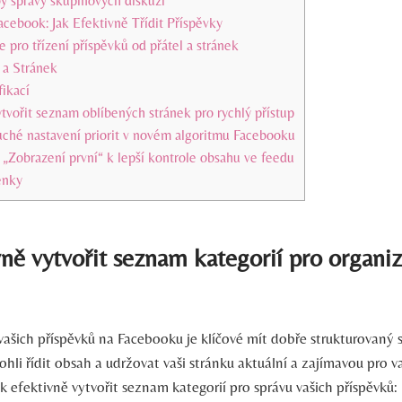
y správy skupinových diskuzí
acebook: Jak Efektivně Třídit Příspěvky
e pro třízení příspěvků od přátel a stránek
 a Stránek
fikací
vořit seznam oblíbených stránek pro rychlý přístup
uché nastavení priorit v novém algoritmu Facebooku
i „Zobrazení první“ k lepší kontrole obsahu ve feedu
enky
vně vytvořit seznam kategorií pro organiz
vašich příspěvků na Facebooku je klíčové mít dobře strukturovaný 
li řídit obsah a udržovat vaši stránku aktuální a zajímavou pro va
jak efektivně vytvořit seznam kategorií pro správu vašich příspěvků: