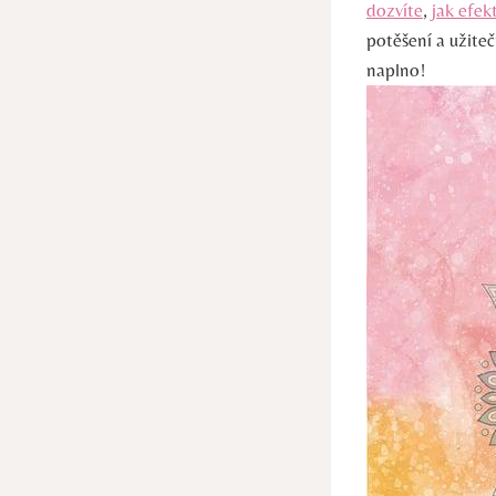
dozvíte
,
jak efek
potěšení a užiteč
naplno!