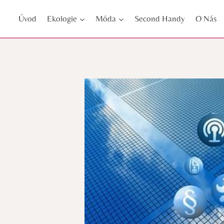
Přeskočit
Úvod
Ekologie
Móda
Second Handy
O Nás
na
obsah