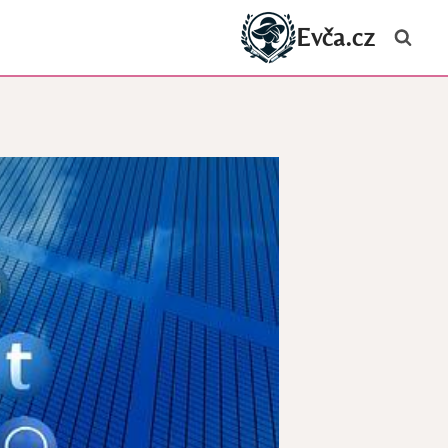
Evča.cz