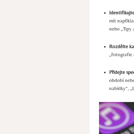
Identifikujt
mít napříkla
nebo „Tipy 
Rozdělte ka
„Fotografie
Přidejte spe
období nebo
nabídky“, „