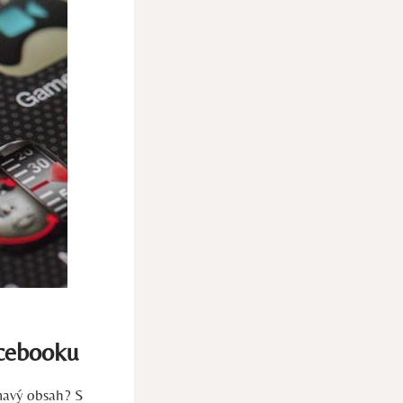
acebooku
ímavý obsah? S