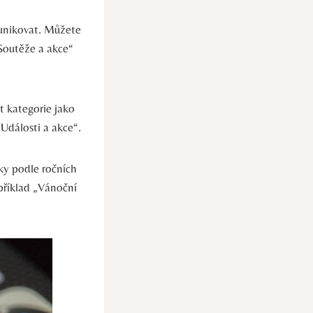
munikovat. Můžete
„Soutěže a akce“
 kategorie jako
Události a akce“.
ky podle ročních
příklad „Vánoční