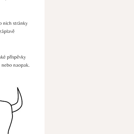
o nich stránky
 záplavě
aké příspěvky
ky nebo naopak.