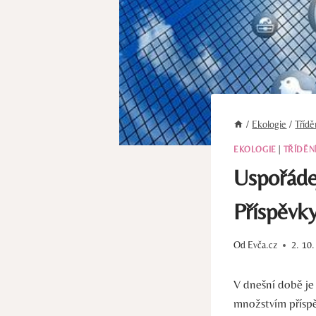
/
Ekologie
/
Tříd
EKOLOGIE
|
TŘÍDĚN
Uspořádej
Příspěvk
Od
Evča.cz
2. 10
V dnešní době je
množstvím příspě