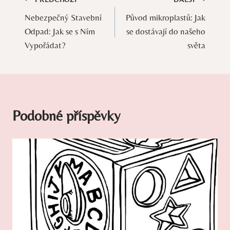
Navigace
Nebezpečný Stavební
Původ mikroplastů: Jak
pro
Odpad: Jak se s Ním
se dostávají do našeho
příspěvek
Vypořádat?
světa
Podobné příspěvky