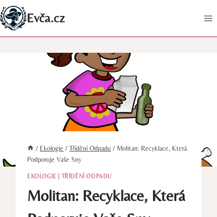
Přeskočit
Evča.cz
na
obsah
/
Ekologie
/
Třídění Odpadu
/
Molitan: Recyklace, Která
Podporuje Vaše Sny
EKOLOGIE
|
TŘÍDĚNÍ ODPADU
Molitan: Recyklace, Která