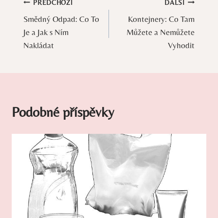
Navigace
PŘEDCHOZÍ
DALŠÍ
Smědný Odpad: Co To
Kontejnery: Co Tam
pro
Je a Jak s Ním
Můžete a Nemůžete
příspěvek
Nakládat
Vyhodit
Podobné příspěvky