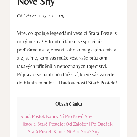
Nové Sny
Od
Evča.cz
23. 12. 2025
Víte, co spojuje legendární vesnici Stará Postel s
novými sny? V tomto článku se společně
podíváme na tajemství tohoto magického místa
a zjistíme, kam vás může vést vaše průzkum
lákavých příběhů a nepoznaných tajemství.
Připravte se na dobrodružství, které vás zavede
do hlubin minulosti i budoucnosti Staré Postele!
Obsah článku
Stará Postel: Kam s Ní Pro Nové Sny
Historie Staré Postele: Od Založení Po Dnešek
Stará Postel: Kam s Ní Pro Nové Sny