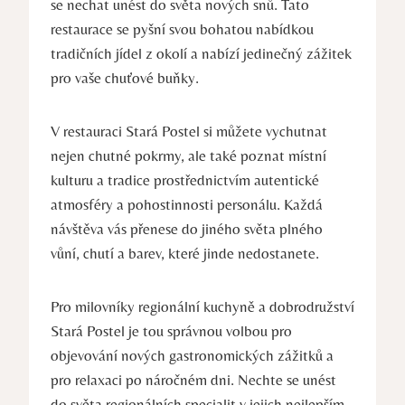
se nechat unést do světa nových snů. Tato
restaurace se pyšní svou bohatou nabídkou
tradičních jídel z okolí a nabízí jedinečný zážitek
pro vaše chuťové buňky.
V restauraci Stará Postel si můžete vychutnat
nejen chutné pokrmy, ale také poznat místní
kulturu a tradice prostřednictvím autentické
atmosféry a pohostinnosti personálu. Každá
návštěva vás přenese do jiného světa plného
vůní, chutí a barev, které jinde nedostanete.
Pro milovníky regionální kuchyně a dobrodružství
Stará Postel je tou správnou volbou pro
objevování nových gastronomických zážitků a
pro relaxaci po náročném dni. Nechte se unést
do světa regionálních specialit v jejich nejlepším