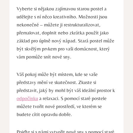
Vyberte si nějakou zajímavou starou postel a
udělejte s ní něco kreativního. Možnosti jsou
nekonečné – můžete ji restrukturalizovat,
přemalovat, doplnit nebo zkrátka použít jako
základ pro úplně nový nápad. Stará postel může
být skvělým prvkem pro vaši domácnost, který
vám pomůže snít nové sny.
Váš pokoj může být místem, kde se vaše
představy mění ve skutečnost. Zkuste si
představit, jaký by mohl být váš ideální prostor k
odpočinku
a relaxaci. S pomocí staré postele
můžete tvořit nové prostředí, ve kterém se
budete cítit opravdu dobře.
Pojďte si s námi vytvořit nové sny s pomocí staré