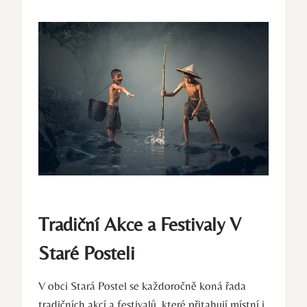
Tradiční Akce a Festivaly V
Staré Posteli
V obci Stará Postel se každoročně koná řada
tradičních akcí a festivalů, které přitahují místní i