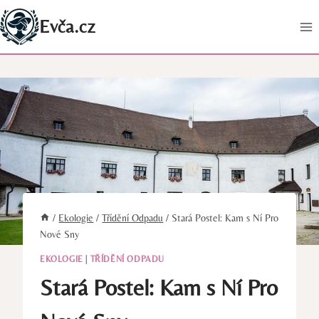
Přeskočit
Evča.cz
na
obsah
/
Ekologie
/
Třídění Odpadu
/
Stará Postel: Kam s Ní Pro
Nové Sny
EKOLOGIE
|
TŘÍDĚNÍ ODPADU
Stará Postel: Kam s Ní Pro