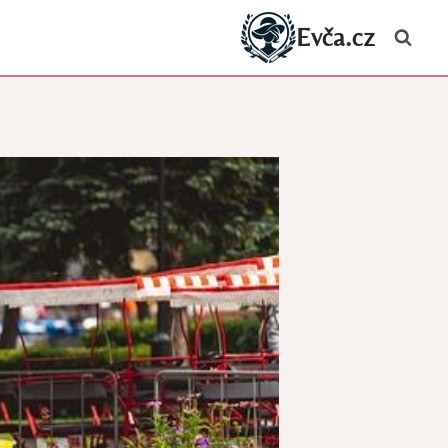
Evča.cz