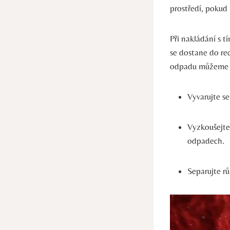
prostředí, pokud
Při nakládání s t
se ‌dostane do ⁤re
odpadu můžeme sn
Vyvarujte ‌
Vyzkoušejte 
odpadech.
Separujte r