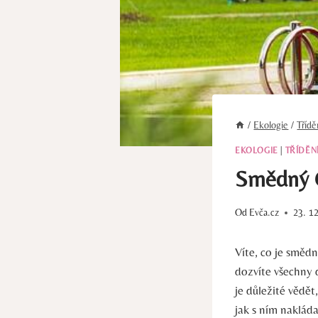
/
Ekologie
/
Tříd
EKOLOGIE
|
TŘÍDĚN
Smědný O
Od
Evča.cz
23. 1
Víte, ⁤co je směd
dozvíte všechny 
‍je ⁤důležité vědě
jak s ⁢ním nakláda