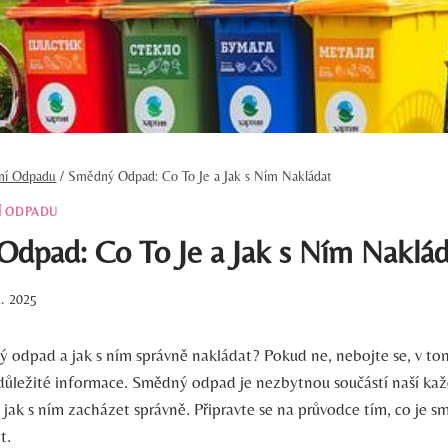
ění Odpadu
/
Smědný Odpad: Co To Je a Jak s Ním Nakládat
Í ODPADU
dpad: Co To Je a Jak s Ním Naklád
2. 2025
ný odpad a jak s ním správně nakládat? Pokud ne, nebojte se, v tom
důležité informace. Smědný ⁣odpad je nezbytnou součástí naší kaž
t, ⁢jak s ním zacházet správně. Připravte se na průvodce tím,⁣ co je 
t.