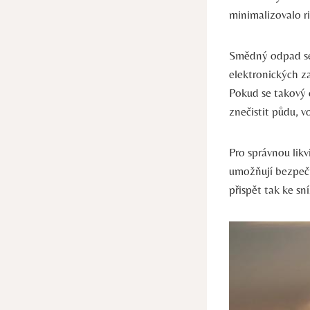
minimalizovalo r
Smědný odpad se 
elektronických za
Pokud ⁣se takový‌
⁣znečistit půdu, v
Pro správnou ⁢lik
umožňují bezpečn
přispět tak ke sn