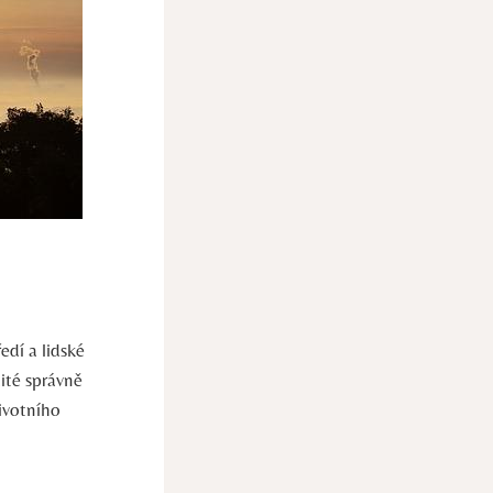
dí​ a lidské
žité správně⁣
ivotního