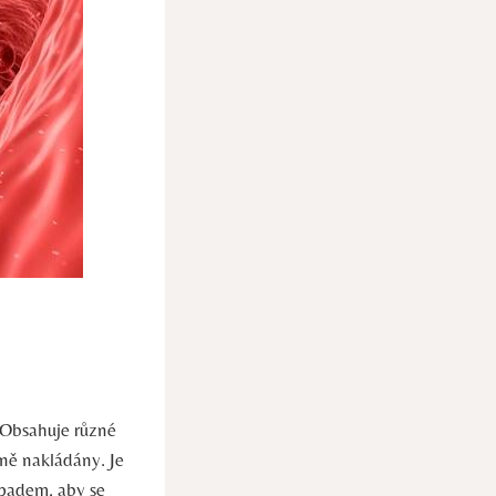
. Obsahuje různé
vně nakládány. Je
adem, aby se‌