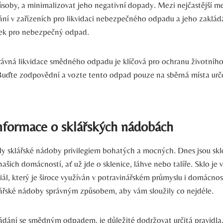
ůsoby, a minimalizovat jeho negativní dopady. Mezi nejčastější me
vání‍ v ⁤zařízeních pro‍ likvidaci nebezpečného odpadu a jeho zaklád
dek pro nebezpečný odpad.
rávná likvidace​ smědného odpadu je klíčová pro ochranu životního
Buďte zodpovědní a vozte tento odpad pouze‍ na sběrná místa⁢ určen
nformace ‌o ⁣sklářských nádobách
ly sklářské nádoby privilegiem bohatých a mocných. Dnes jsou s
ašich domácností, ať už ​jde⁣ o sklenice, láhve nebo​ talíře. Sklo je
iál, který je široce využíván v potravinářském průmyslu i domácnoste
klářské ‍nádoby správným ⁤způsobem,​ aby vám sloužily co‌ nejdéle.
dání ‌se ‍smědným odpadem, je důležité ‌dodržovat určitá pravidla