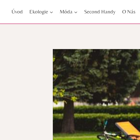
Přeskočit
Úvod
Ekologie
Móda
Second Handy
O Nás
na
obsah