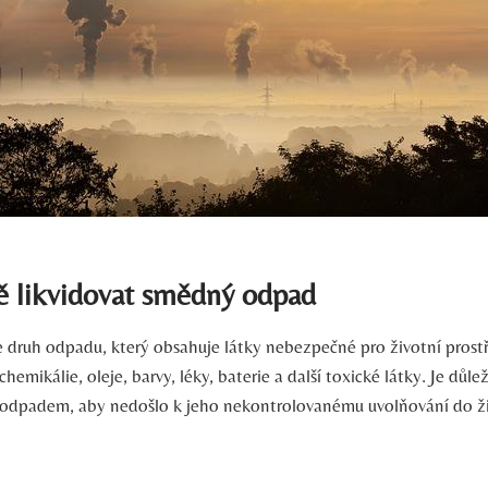
ě‌ likvidovat ⁤smědný odpad
 druh odpadu, který ⁣obsahuje látky ⁤nebezpečné pro ‌životní prostře
hemikálie, oleje, barvy,​ léky,⁣ baterie ⁢a další⁤ toxické‍ látky. Je důle
 odpadem, ⁢aby nedošlo k jeho nekontrolovanému uvolňování do ž