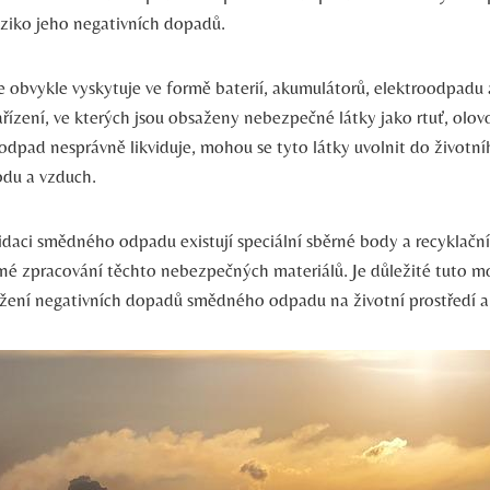
iziko jeho negativních dopadů.
obvykle vyskytuje ve formě baterií, akumulátorů, elektroodpadu ⁤
řízení, ​ve kterých jsou obsaženy nebezpečné látky jako rtuť, olo
 odpad nesprávně⁤ likviduje, ​mohou se tyto látky uvolnit do životní
odu⁤ a vzduch.
vidaci ‍smědného⁤ odpadu existují speciální sběrné body a ‌recyklačn
é zpracování těchto nebezpečných materiálů. Je důležité tuto m
ížení negativních dopadů smědného odpadu na životní prostředí a l