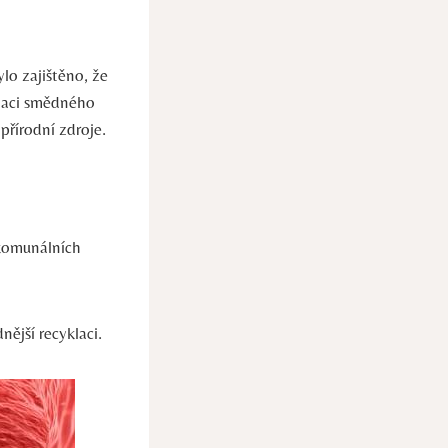
lo ​zajištěno, že
klaci smědného​
přírodní zdroje.
 komunálních
ější recyklaci.