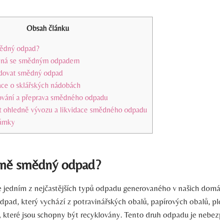
Obsah článku
smědný odpad?
ená se smědným odpadem
vidovat ⁤smědný odpad
ce ‌o ⁣sklářských nádobách
vání⁤ a přeprava smědného odpadu
 ohledně vývozu a likvidace smědného odpadu
námky
stně smědný odpad?
⁤ jedním z⁣ nejčastějších⁣ typů odpadu‍ generovaného v našich do
dpad, který vychází⁣ z potravinářských obalů, papírových obalů, pl
, které jsou schopny být‌ recyklovány.​ Tento druh odpadu je nebez