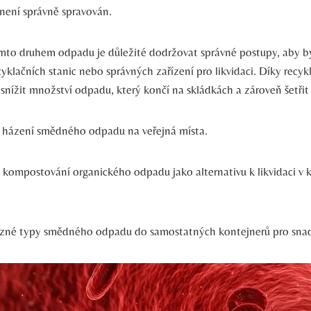
 není správně spravován.
ímto druhem odpadu je‌ důležité dodržovat správné postupy,⁤ aby⁤ by
cyklačních stanic ⁤nebo správných zařízení pro⁤ likvidaci. Díky‍ recy
ížit⁣ množství odpadu, který končí na skládkách a zároveň šetřit 
se házení smědného odpadu na veřejná ‍místa.
⁣kompostování ‍organického odpadu jako alternativu k⁣ likvidaci v
ůzné typy ⁢smědného odpadu do samostatných kontejnerů‍ pro snadn