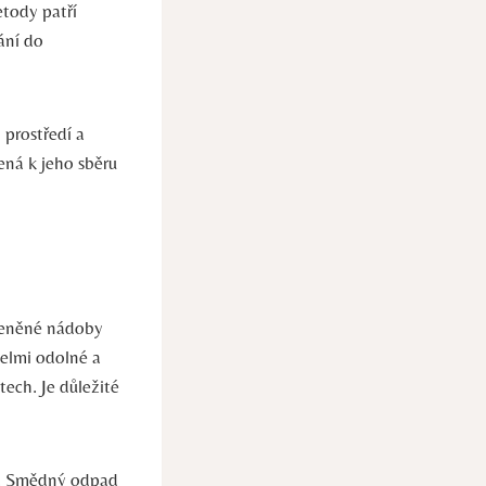
tody ⁢patří
ání ‌do
 prostředí a
á ​k jeho ⁣sběru
kleněné nádoby
 velmi odolné a
ch. Je ​důležité​
. Smědný‌ odpad‍