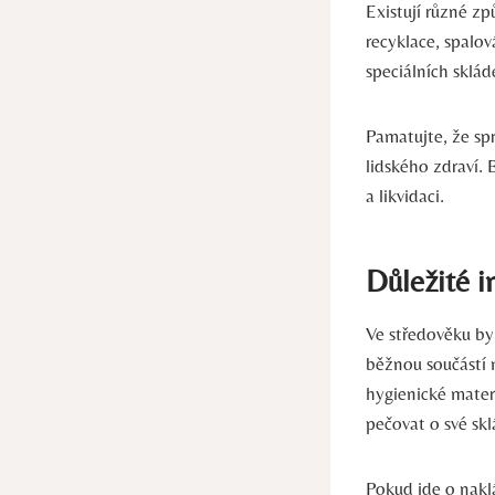
Existují různé zp
recyklace,‍ spalo
speciálních sklá
Pamatujte, že sp
lidského zdraví. 
a⁤ likvidaci.
Důležité i
Ve středověku by
běžnou součástí n
hygienické⁣ mater
pečovat ⁤o své‌ s
Pokud jde o naklá