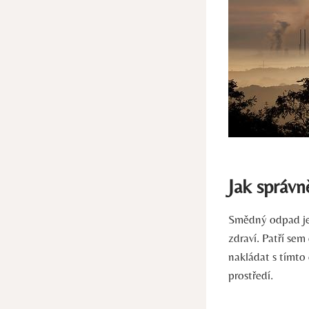
Jak správn
Smědný⁤ odpad je‍
zdraví. Patří sem c
nakládat s tímto
prostředí.