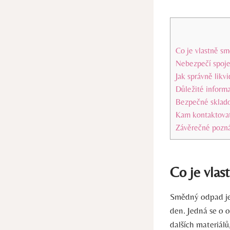
Co ⁤je vlastně 
Nebezpečí spoj
Jak správně‌ lik
Důležité informa
Bezpečné sklado
Kam kontaktovat
Závěrečné ⁢poz
Co ⁤je vla
Smědný‍ odpad je
den. Jedná se o o
dalších materiálů