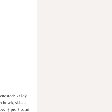
mácnostech každý
echovek, skla, a
pečný​ pro životní