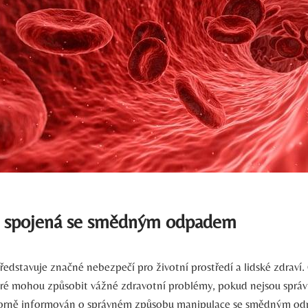
 spojená se smědným odpadem
edstavuje značné nebezpečí pro životní prostředí a lidské ⁣zdraví
teré mohou způsobit ⁣vážné ⁣zdravotní problémy, pokud nejsou sprá
borně⁢ informován o správném způsobu manipulace se smědným odp