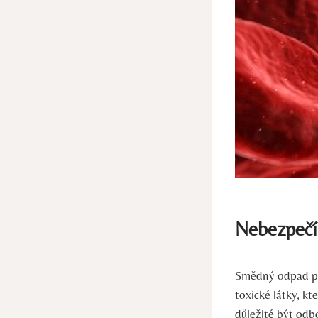
Nebezpečí
Smědný odpad‍ př
toxické látky, k
důležité být od