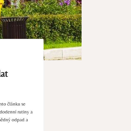
at
to článku ‍se
dodenní rutiny a
smědný odpad​ a