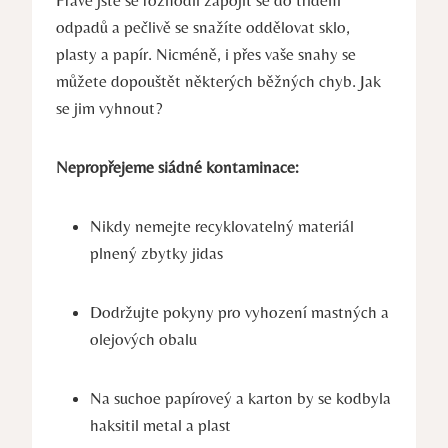
Právě jste se rozhodli ‌zapojit se do třídění
odpadů a pečlivě se snažíte oddělovat sklo,⁤
plasty ⁣a papír. Nicméně, i⁣ přes vaše snahy se
můžete dopouštět některých běžných chyb.⁣ Jak
se jim vyhnout?
Nepropřejeme siádné kontaminace:
Nikdy nemejte recyklovatelný materiál
plnený zbytky jidas
Dodržujte pokyny pro vyhození mastných a
olejových obalu
Na suchoe papíroveý‍ a ​karton by ‍se kodbyla
haksitil metal‌ a ⁤plast