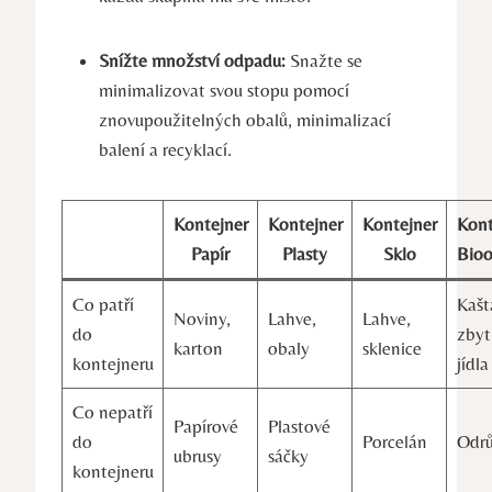
Snížte⁢ množství odpadu:
Snažte se
minimalizovat svou stopu pomocí
znovupoužitelných obalů, minimalizací⁣
balení a recyklací.
Kontejner
Kontejner
Kontejner
Kont
Papír
⁢Plasty
Sklo
Bio
Co patří
Kašt
Noviny,
Lahve,
Lahve,
do
zbyt
karton
obaly
sklenice
kontejneru
⁣jídla
Co nepatří⁢
Papírové
Plastové
do
Porcelán
Odr
ubrusy
sáčky
kontejneru