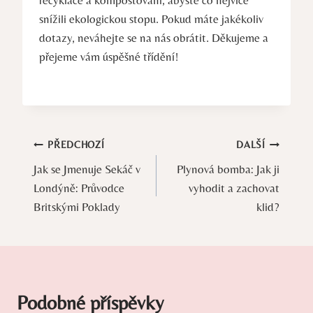
snížili ekologickou stopu. Pokud⁣ máte jakékoliv⁣
dotazy, neváhejte se na nás ⁢obrátit. Děkujeme a
přejeme vám úspěšné třídění!
Navigace
PŘEDCHOZÍ
DALŠÍ
Jak se Jmenuje Sekáč v
Plynová bomba: Jak ji
pro
Londýně: Průvodce
vyhodit a zachovat
příspěvek
Britskými Poklady
klid?
Podobné příspěvky