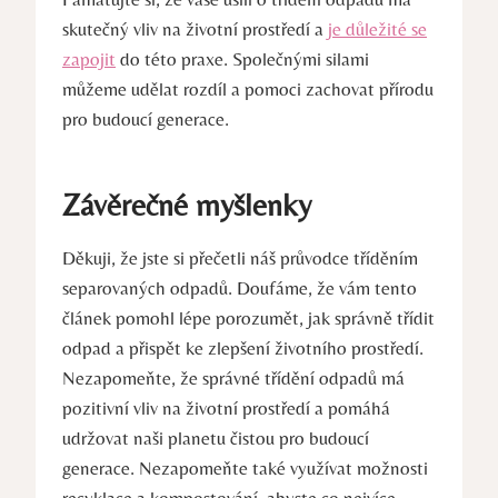
skutečný vliv na ⁢životní prostředí⁣ a
je důležité se
zapojit
do této praxe.‌ Společnými silami​
můžeme udělat rozdíl a pomoci zachovat přírodu
pro budoucí generace.
Závěrečné myšlenky
Děkuji, že jste ⁤si přečetli náš průvodce tříděním
⁣separovaných odpadů.​ Doufáme, že vám⁢ tento
článek pomohl lépe porozumět, jak správně třídit
odpad‌ a přispět ke zlepšení životního prostředí.
Nezapomeňte, ⁢že správné třídění odpadů​ má
pozitivní vliv na životní ‌prostředí‍ a pomáhá⁤
udržovat​ naši⁤ planetu čistou pro budoucí
generace.‍ Nezapomeňte také využívat možnosti
recyklace a ⁢kompostování, abyste co nejvíce