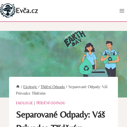
Přeskočit
Evča.cz
na
obsah
/
Ekologie
/
Třídění Odpadu
/
Separované Odpady: Váš
Průvodce Tříděním
EKOLOGIE
|
TŘÍDĚNÍ ODPADU
Separované Odpady: Váš