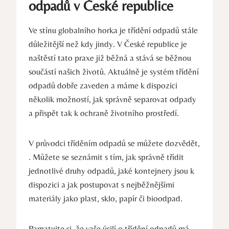
odpadů v České republice
Ve stínu ⁢globalního horka je třídění odpadů stále
důležitější než kdy⁢ jindy. V České republice je
naštěstí tato​ praxe již běžná a stává se běžnou
součástí našich životů. Aktuálně je systém třídění
odpadů dobře zaveden a máme k dispozici
několik možností, ⁤jak‍ správně separovat odpady
a přispět ​tak k ochraně životního prostředí.
V průvodci tříděním odpadů se můžete dozvědět,
. Můžete se seznámit s tím,‍ jak správně třídit
jednotlivé druhy odpadů, jaké kontejnery jsou k
dispozici a jak postupovat s nejběžnějšími
materiály jako plast, ‍sklo, papír či‌ bioodpad.
Pamatujte si, že vaše úsilí o třídění odpadů má⁤