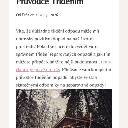
Průvodce Tříděním
Od
Evča.cz
20. 7. 2026
Víte, že důkladné třídění odpadu může mít
obrovský pozitivní ‍dopad na náš životní
prostředí? Pokud se chcete dozvědět víc o
správném třídění separovaných odpadů a jak tím
můžete přispět k udržitelnější budoucnosti,
tento
článek je právě pro vás
. Přinášíme vám kompletní
průvodce‌ tříděním odpadů, abyste se stali
skutečnými odborníky na separované odpady!