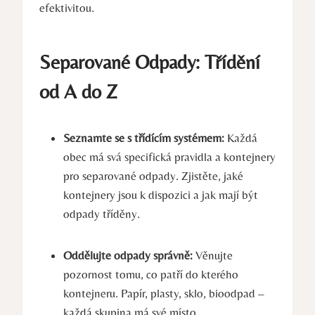
efektivitou.
Separované⁣ Odpady: Třídění
od A do ‍Z
Seznamte se s třídícím systémem:
Každá
obec má svá ⁣specifická pravidla a kontejnery
pro separované odpady. Zjistěte, jaké
kontejnery jsou‌ k dispozici a jak ⁤mají být
odpady tříděny.
Oddělujte odpady správně:
Věnujte⁢
pozornost tomu, co patří do kterého
kontejneru. Papír, plasty, sklo, bioodpad –
každá skupina má své místo.