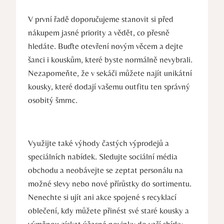
V první řadě doporučujeme stanovit si před
nákupem jasné priority a vědět, co přesně
hledáte. Buďte otevření novým věcem a dejte
šanci i kouskům, které byste normálně nevybrali.
Nezapomeňte, že v sekáči můžete najít unikátní
kousky, které dodají vašemu outfitu ten správný
osobitý šmrnc.
Využijte také výhody častých výprodejů a
speciálních nabídek. Sledujte sociální média
obchodu a neobávejte se zeptat personálu na
možné slevy nebo nové přírůstky do sortimentu.
Nenechte si ujít ani akce spojené s recyklací
oblečení, kdy můžete přinést své staré kousky a
výměnou získat úžasné novinky do vaší sbírky