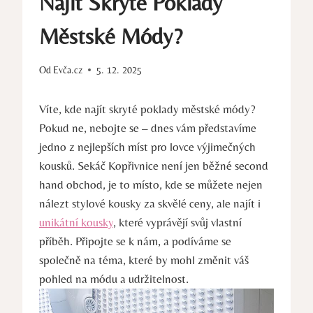
Najít Skryté Poklady
Městské Módy?
Od
Evča.cz
5. 12. 2025
Víte, kde najít skryté poklady městské módy?
Pokud ne, nebojte se – dnes vám představíme
jedno z nejlepších míst pro lovce výjimečných
kousků. Sekáč Kopřivnice není jen běžné second
hand obchod, je to místo, kde se můžete nejen
nálezt stylové kousky za skvělé ceny, ale najít i
unikátní kousky
, které vyprávějí svůj vlastní
příběh. Připojte se k nám, a podíváme se
společně na téma, které by mohl změnit váš
pohled na módu a udržitelnost.