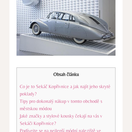
Obsah článku
Co je to Sekáč Kopřivnice a jak najít jeho skryté
poklady?
Tipy pro dokonalý nákup v tomto obchodě s
městskou módou
Jaké značky a stylové kousky čekají na vás v
Sekáči Kopřivnice?
Podívejte se na nejlepší módní naleziště ve