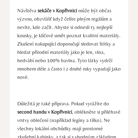
Návštěva
sekáče v Kopřivnici
může být občas
výzvou, obzvlášť když čelíte plným regálům a
nevíte, kde začít. Abyste si odnesli ty nejlepší
kousky, je klíčové umět poznat kvalitní materiály.
Zkušení nakupující doporučují sledovat štítky a
hledat přírodní materiály jako je len, vlna,
hedvábí nebo 100% bavlna. Tyto látky vydrží
mnohem déle a často i z druhé ruky vypadají jako
nové.
Důležitá je také příprava. Pokud vyrážíte do
second handu v Kopřivnici
, oblékněte si přiléhavé
vrstvy oblečení (například legíny a tílko). Ne
všechny lokální obchůdky mají prostorné
zkušební kabinky, a tak si s vhodným základem