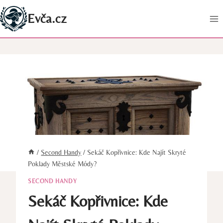
Přeskočit
Evča.cz
na
obsah
/
Second Handy
/
Sekáč Kopřivnice: Kde Najít Skryté
Poklady Městské Módy?
SECOND HANDY
Sekáč Kopřivnice: Kde