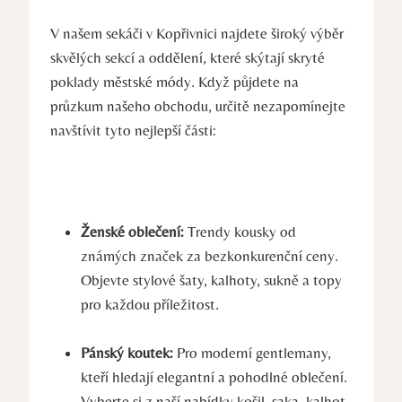
V našem sekáči v Kopřivnici najdete široký výběr
skvělých sekcí a oddělení, které skýtají skryté
poklady městské módy. Když půjdete na
průzkum našeho obchodu, určitě nezapomínejte
navštívit tyto nejlepší části:
Ženské oblečení:
Trendy kousky od
známých značek za bezkonkurenční ceny.
Objevte stylové šaty, kalhoty, sukně a topy
pro každou příležitost.
Pánský koutek:
Pro moderní gentlemany,
kteří hledají elegantní a pohodlné oblečení.
Vyberte si z naší nabídky košil, saka, kalhot