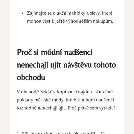
Zajímejte se o akční nabídky a slevy, které
mohou vést k ještě výhodnějším nákupům.
Proč si módní nadšenci
nenechají ujít návštěvu tohoto
obchodu
V obchodě Sekáč v Kopřivnici najdete skutečné
poklady městské módy, které si módní nadšenci
rozhodně nenechají ujít. Proč právě sem vyrazit?
1. **Unikátní kousky za skvělé ceny** – V