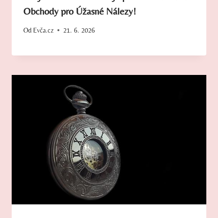
Obchody pro Úžasné Nálezy!
Od
Evča.cz
21. 6. 2026