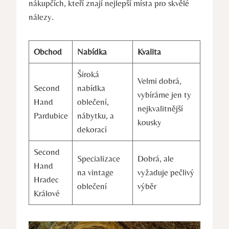
nákupčích, kteří znají nejlepší místa pro skvělé
nálezy.
Obchod
Nabídka
Kvalita
Široká
Velmi dobrá,
Second
nabídka
vybíráme jen ty
Hand
oblečení,
nejkvalitnější
Pardubice
nábytku, a
kousky
dekorací
Second
Specializace
Dobrá, ale
Hand
na vintage
vyžaduje pečlivý
Hradec
oblečení
výběr
Králové