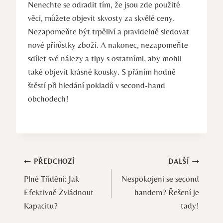
Nenechte se odradit tím, že jsou zde použité
věci, můžete objevit skvosty za skvělé ceny.
Nezapomeňte být trpěliví a pravidelně sledovat
nové přírůstky zboží. A nakonec, nezapomeňte
sdílet své nálezy a tipy s ostatními, aby mohli
také objevit krásné kousky. S přáním hodně
štěstí při hledání pokladů v second-hand
obchodech!
Navigace
PŘEDCHOZÍ
DALŠÍ
Plné Třídění: Jak
Nespokojeni se second
pro
Efektivně Zvládnout
handem? Řešení je
příspěvek
Kapacitu?
tady!