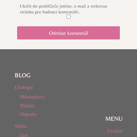
Uložit do prohlížeče jméno, e-mail a webovou
stránku pro budoucí komentáře.
BLOG
Ekologie
Mikroplasty
Třídění
Odpadu
MENU
Móda
Úvodní
Fast