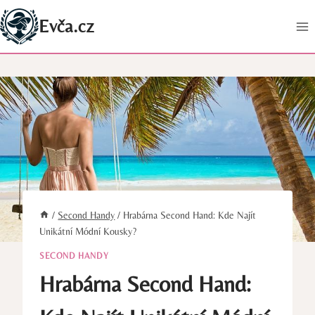
Přeskočit
Evča.cz
na
obsah
/
Second Handy
/
Hrabárna Second Hand: Kde Najít
Unikátní Módní Kousky?
SECOND HANDY
Hrabárna Second Hand: