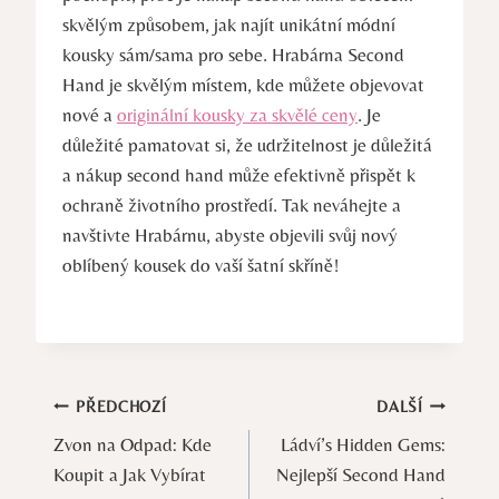
skvělým způsobem, jak najít unikátní módní
kousky sám/sama pro sebe. Hrabárna Second
Hand je skvělým místem, kde můžete objevovat
nové a
originální kousky za skvělé ceny
. Je
důležité pamatovat si, že udržitelnost je důležitá
a nákup second hand může efektivně přispět k
ochraně životního prostředí. Tak neváhejte a
navštivte Hrabárnu, abyste objevili svůj nový
oblíbený kousek do vaší šatní skříně!
Navigace
PŘEDCHOZÍ
DALŠÍ
Zvon na Odpad: Kde
Ládví’s Hidden Gems:
pro
Koupit a Jak Vybírat
Nejlepší Second Hand