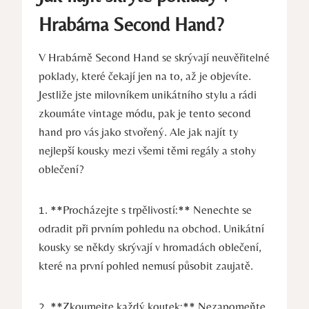
Hrabárna Second Hand?
V Hrabárně Second Hand se skrývají neuvěřitelné
poklady, které čekají jen na to, až je objevíte.
Jestliže jste milovníkem unikátního stylu a rádi
zkoumáte vintage módu, pak je tento second
hand pro vás jako stvořený. Ale jak najít ty
nejlepší kousky mezi všemi těmi regály a stohy
oblečení?
1. **Procházejte s trpělivostí:** Nenechte se
odradit při prvním pohledu na obchod. Unikátní
kousky se někdy skrývají v hromadách oblečení,
které na první pohled nemusí působit zaujatě.
2. **Zkoumejte každý koutek:** Nezapomeňte