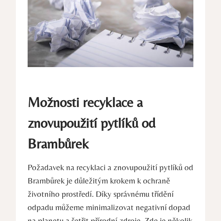
Možnosti recyklace a
znovupoužití pytlíků od
Brambůrek
Požadavek na recyklaci a znovupoužití pytlíků od
Brambůrek je důležitým krokem k ochraně
životního prostředí. Díky správnému třídění
odpadu můžeme minimalizovat negativní dopad
na planetu a šetřit přírodní zdroje. Zde je několik