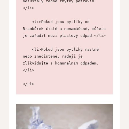
nezůstaly žádné zbytky potravin.
</li>
    <li>Pokud jsou pytlíky od 
Brambůrek čisté a nenamáčené, můžete 
je zařadit mezi plastový odpad.</li>
    <li>Pokud jsou pytlíky mastné 
nebo znečištěné, raději je 
zlikvidujte s komunálním odpadem.
</li>
</ul>