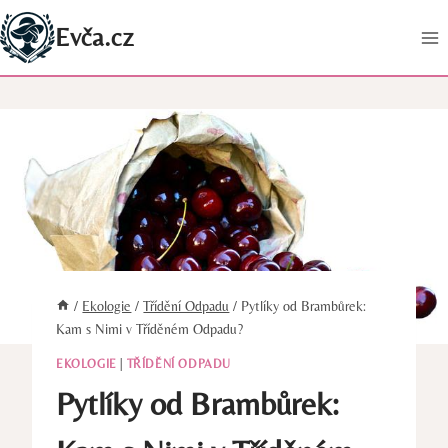
Přeskočit
Evča.cz
na
obsah
/
Ekologie
/
Třídění Odpadu
/
Pytlíky od Brambůrek:
Kam s Nimi v Tříděném Odpadu?
EKOLOGIE
|
TŘÍDĚNÍ ODPADU
Pytlíky od Brambůrek: