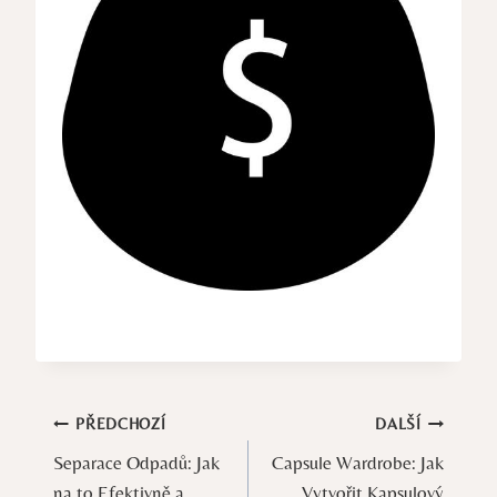
Navigace
PŘEDCHOZÍ
DALŠÍ
Separace Odpadů: Jak
Capsule Wardrobe: Jak
pro
na to Efektivně a
Vytvořit Kapsulový