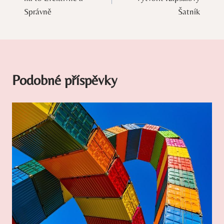
příspěvek
Správně
Šatník
Podobné příspěvky