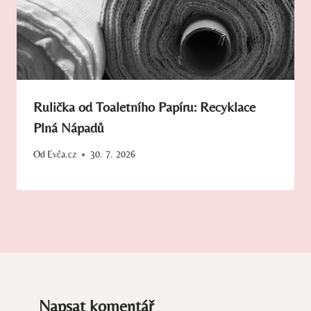
Rulička od Toaletního Papíru: Recyklace
Plná Nápadů
Od
Evča.cz
30. 7. 2026
Napsat komentář