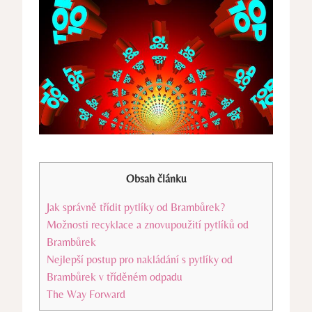
Obsah článku
Jak správně třídit pytlíky od Brambůrek?
Možnosti recyklace a znovupoužití pytlíků od
Brambůrek
Nejlepší postup pro nakládání s pytlíky od
Brambůrek v tříděném odpadu
The Way Forward