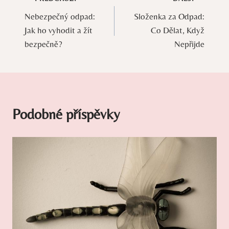
Navigace
Nebezpečný odpad:
Složenka za Odpad:
pro
Jak ho vyhodit a žít
Co Dělat, Když
příspěvek
bezpečně?
Nepřijde
Podobné příspěvky