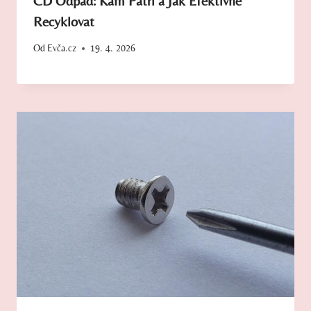
CD Odpad: Kam Patří a Jak Efektivně
Recyklovat
Od
Evča.cz
19. 4. 2026