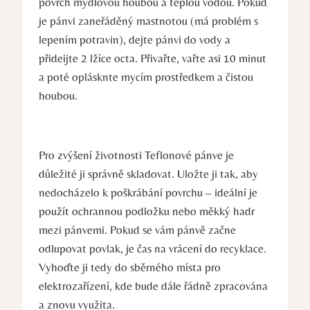
povrch mýdlovou houbou a teplou vodou. Pokud
je pánvi zaneřáděný mastnotou (má problém s
lepením potravin), dejte pánvi do vody a
přideijte 2 lžíce octa. Přivařte, vařte asi 10 minut
a poté oplásknte mycím prostředkem a čistou
houbou.
Pro zvýšení životnosti Teflonové pánve je
důležité ji správně skladovat. Uložte ji tak, aby
nedocházelo k poškrábání povrchu – ideální je
použít ochrannou podložku nebo měkký hadr
mezi pánvemi. Pokud se vám pánvě začne
odlupovat povlak, je čas na vrácení do recyklace.
Vyhoďte ji tedy do sběrného místa pro
elektrozařízení, kde bude dále řádně zpracována
a znovu využita.