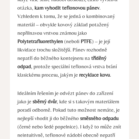
otázka,
kam vyhodit teflonovou pánev
.
Vzhledem k tomu, že se jedná o kombinovaný
materiál – obvykle kovový základ potažený
nepřilnavou vrstvou známou jako
Polytetrafluorethylen
(neboli
PTFE
) – je její
likvidace trochu složitější. Pánev rozhodně
nepatří do běžného kontejneru na
tříděný
odpad
, protože speciální teflonová vrstva brání
klasickému procesu, jakým je
recyklace kovu
.
Ideálním řešením je odvézt pánev do zařízení
jako je
sběrný dvůr
, kde si s takovým materiálem
poradí odborně. Pokud tuto možnost nemáte, je
nejlepší vhodit ji do běžného
směsného odpadu
(černé nebo šedé popelnice). I když to může znít
neintuitivně, teflonové nádobí obecně nepatří