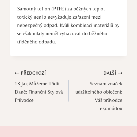
Samotný teflon (PTFE) za běžných teplot
toxický není a nevyžaduje zařazení mezi
nebezpečný odpad. Kvůli kombinaci materiálů by
se však nikdy neměl vyhazovat do běžného
tříděného odpadu.
Navigace
PŘEDCHOZÍ
DALŠÍ
18 Jak Můžeme Třídit
Seznam značek
pro
Daně: Finanční Stylová
udržitelného oblečení:
příspěvek
Průvodce
Váš průvodce
ekomódou