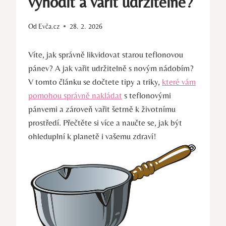
vyhodit a vařit udržitelně?
Od
Evča.cz
28. 2. 2026
Víte, jak správně likvidovat starou teflonovou
pánev? A jak vařit udržitelně s novým nádobím?
V tomto článku se dočtete tipy a triky,
které vám
pomohou správně nakládat
s teflonovými
pánvemi a zároveň vařit šetrně k životnímu
prostředí. Přečtěte si více a naučte se, jak být
ohleduplní k planetě i vašemu zdraví!