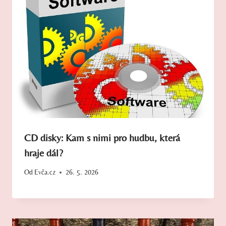
CD disky: Kam s nimi pro hudbu, která
hraje dál?
Od
Evča.cz
26. 5. 2026