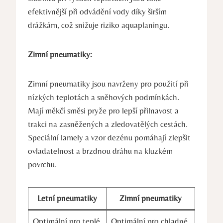
efektivnější při odvádění vody díky širším
drážkám, což snižuje riziko aquaplaningu.
Zimní pneumatiky:
Zimní pneumatiky jsou navrženy pro použití při
nízkých teplotách a sněhových podmínkách.
Mají měkčí směsi pryže pro lepší přilnavost a
trakci na zasněžených a zledovatělých cestách.
Speciální lamely a vzor dezénu pomáhají zlepšit
ovladatelnost a brzdnou dráhu na kluzkém
povrchu.
Letní pneumatiky
Zimní pneumatiky
Optimální pro teplé
Optimální pro chladné