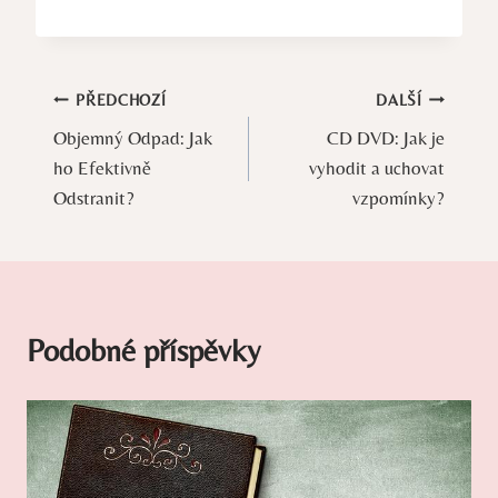
Navigace
PŘEDCHOZÍ
DALŠÍ
Objemný Odpad: Jak
CD DVD: Jak je
pro
ho Efektivně
vyhodit a uchovat
příspěvek
Odstranit?
vzpomínky?
Podobné příspěvky