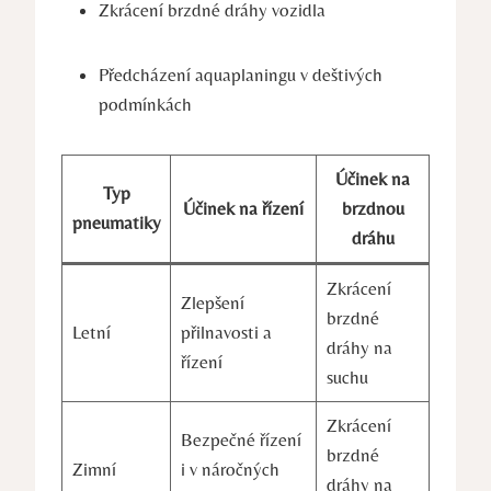
Zkrácení brzdné dráhy vozidla
Předcházení aquaplaningu v deštivých
podmínkách
Účinek na
Typ
Účinek na řízení
brzdnou
pneumatiky
dráhu
Zkrácení
Zlepšení
brzdné
Letní
přilnavosti a
dráhy na
řízení
suchu
Zkrácení
Bezpečné řízení
brzdné
Zimní
i v náročných
dráhy na