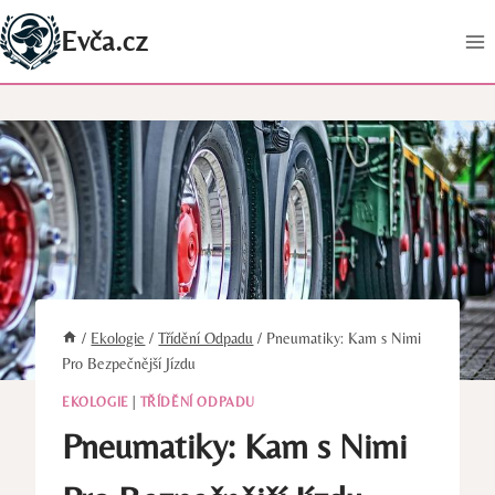
Přeskočit
Evča.cz
na
obsah
/
Ekologie
/
Třídění Odpadu
/
Pneumatiky: Kam s Nimi
Pro Bezpečnější Jízdu
EKOLOGIE
|
TŘÍDĚNÍ ODPADU
Pneumatiky: Kam s Nimi