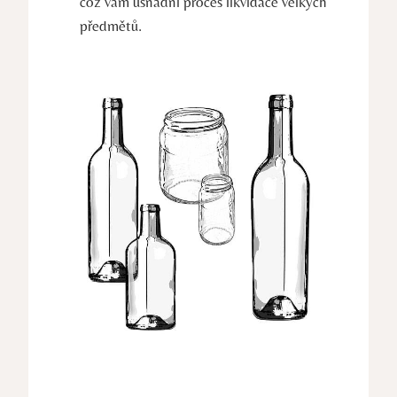
což vám usnadní proces likvidace velkých
předmětů.