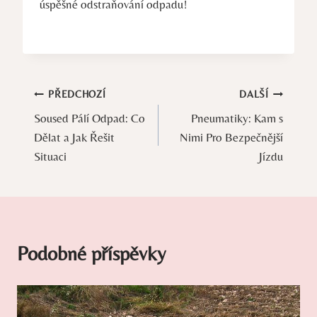
úspěšné odstraňování odpadu!
Navigace
PŘEDCHOZÍ
DALŠÍ
Soused Pálí Odpad: Co
Pneumatiky: Kam s
pro
Dělat a Jak Řešit
Nimi Pro Bezpečnější
příspěvek
Situaci
Jízdu
Podobné příspěvky