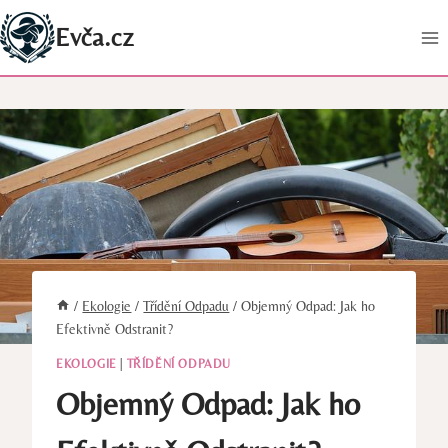
Přeskočit
Evča.cz
na
obsah
/
Ekologie
/
Třídění Odpadu
/
Objemný Odpad: Jak ho
Efektivně Odstranit?
EKOLOGIE
|
TŘÍDĚNÍ ODPADU
Objemný Odpad: Jak ho