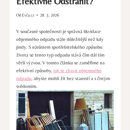
Efektivně Odstranit?
Od
Evča.cz
28. 3. 2026
V současné společnosti je správná likvidace
objemného odpadu stále důležitější než kdy
jindy. S nárůstem spotřebitelského způsobu
života se tento typ odpadu stává čím dál tím
větší výzvou. V tomto článku se zaměříme na
efektivní způsoby,
jak se zbavit objemného
odpadu
, abyste mohli žít bez starostí a s čistým
svědomím.