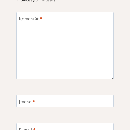
informace jsou označeny
*
Komentář
*
Jméno
*
E-mail
*