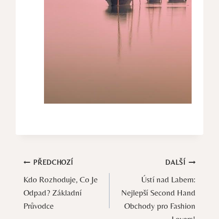
Navigace
PŘEDCHOZÍ
DALŠÍ
Kdo Rozhoduje, Co Je
Ústí nad Labem:
pro
Odpad? Základní
Nejlepší Second Hand
příspěvek
Průvodce
Obchody pro Fashion
Lovers!