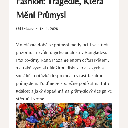
Fashion: Tragédie, Která
Mění Průmysl
Od
Evča.cz
18. 1. 2026
V nedávné době se průmysl módy ocitl ve středu
pozornosti kvůli tragické události v Bangladéši.
Pád továrny Rana Plaza nejenom otřásl světem,
ale také vyvolal důležitou diskusi o etických a
sociálních otázkách spojených s fast fashion
průmyslem. Pojďme se společně podívat na tuto
událost a jaký dopad má na průmyslový design ve
střední Evropě.