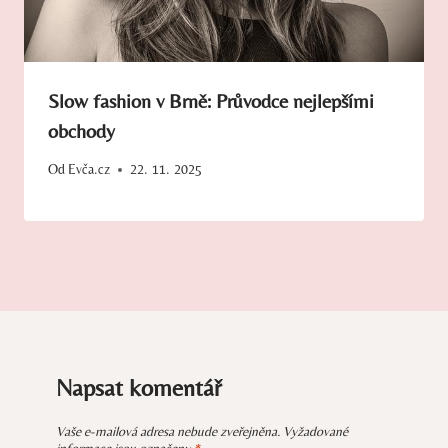
Slow fashion v Brně: Průvodce nejlepšími
obchody
Od
Evča.cz
22. 11. 2025
Napsat komentář
Vaše e-mailová adresa nebude zveřejněna.
Vyžadované