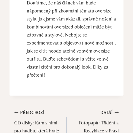
Doufáme, že náš článek vám bude
nápomocný při zkoumání tématu oversize
stylu. Jak jsme vám ukázali, správné nošení a
kombinování oversized oblečení může být
zábavné a stylové. Nebojte se
experimentovat a objevovat nové možnosti,
jak se cítit neodolatelně ve svém oversize
outfitu. Buďte sebevědomí a věřte ve své
vlastní cítění pro dokonalý look. Díky za
přečtení!
Navigace
PŘEDCHOZÍ
DALŠÍ
CD disky: Kam s nimi
Fotopapír: Třídění a
pro
pro hudbu, která hraje
Recyklace v Praxi