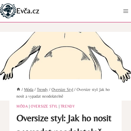
Přeskočit
Evča.cz
na
obsah
/
Móda
/
Trendy
/
Oversize Styl
/
Oversize styl: Jak ho
nosit a vypadat neodolatelně
MÓDA
|
OVERSIZE STYL
|
TRENDY
Oversize styl: Jak ho nosit