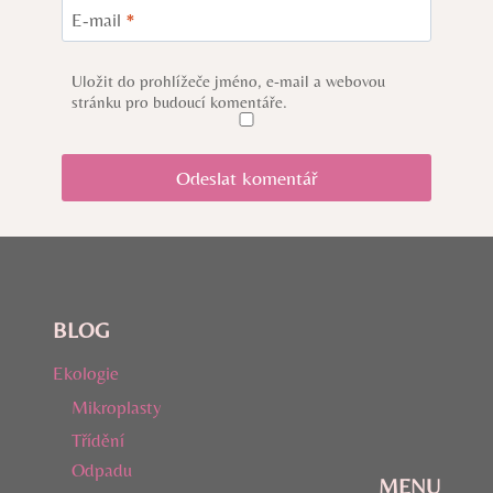
E-mail
*
Uložit do prohlížeče jméno, e-mail a webovou
stránku pro budoucí komentáře.
BLOG
Ekologie
Mikroplasty
Třídění
Odpadu
MENU