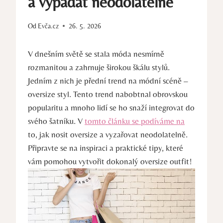
a vypadat neodolatelně
Od
Evča.cz
26. 5. 2026
V dnešním světě se stala móda nesmírně
rozmanitou a zahrnuje širokou škálu stylů.
Jedním z nich je přední trend na módní scéně –
oversize styl. Tento trend nabobtnal obrovskou
popularitu a mnoho lidí se ho snaží integrovat do
svého šatníku. V
tomto článku se podíváme na
to, jak nosit oversize a vyzařovat neodolatelně.
Připravte se na inspiraci a praktické tipy, které
vám pomohou vytvořit dokonalý oversize outfit!